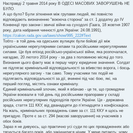
Насправді 2 травня 2014 року В ОДЕСІ МАСОВИХ ЗАВОРУШЕНЬ НЕ
БУЛО.
А що було? Були зіткнення між групами людей, які повністю
відповідають визначенню "воююча сторона" за ст. 1 додатку до IV
Конвенції про закони і звичаї війни на суходолі (Гаага, 18 жовтня 1907
року, дата набрання чинності для України: 24.08.1991),
https://zakon.rada.gov.ua/laws/show/995_222#Text
Тобто - в той день на одеських вулицях були бойові дії між
українськими нерегулярними силами та російськими нерегулярними
силами. Це був епізод російсько-української війни, яка розпочалася,
нагадаю, 20 лютого 2014 року - за два з половиною місяці до того.
Визнання цього факту має в першу чергу юридичне значення. Солдат
не підлягає кримінальній відповідальності за вбивство ворога, і боєць
нерегулярного загону - так само. Тому учасники тих подій не
підлягають відповідальності за дії, вчинені під час бою, які, на
перший погляд, містять ознаки криміналу.
Єдиний кримінальний злочин, який я вбачаю - це те, що громадяни
України воювали в той день під російськими прапорами у складі
російських нерегулярних підрозділів проти України. Це - державна
зрада, стаття 111 ККУ, від дванадцяти до п’ятнадцяти з конфіскацією.
На жаль, кримінальних проваджень саме за ст. 111 ККУ я щось не
пригадую. Проте є за ст. 294 (масові заворушення) на учасників з
обох боків.
Зараз я не дивуюсь, що практично усі суди по цих провадженнях або
тягнуться багато років, або закінчилися нічим. У мене питають: чому