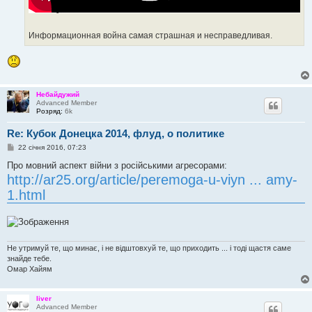
Информационная война самая страшная и несправедливая.
Небайдужий
Advanced Member
Розряд:
6k
Re: Кубок Донецка 2014, флуд, о политике
П
22 січня 2016, 07:23
о
в
Про мовний аспект війни з російськими агресорами:
і
http://ar25.org/article/peremoga-u-viyn ... amy-
д
о
1.html
м
л
е
н
н
я
Не утримуй те, що минає, і не відштовхуй те, що приходить ... і тоді щастя саме
знайде тебе.
Омар Хайям
liver
Advanced Member