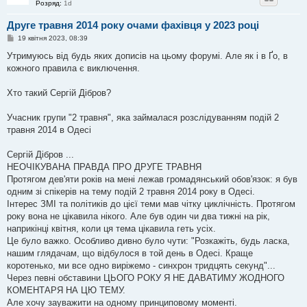
Розряд:
1d
Друге травня 2014 року очами фахівця у 2023 році
П
19 квітня 2023, 08:39
о
в
Утримуюсь від будь яких дописів на цьому форумі. Але як і в Ґо, в
і
кожного правила є виключення.
д
о
м
Хто такий Сергій Дібров?
л
е
н
Учасник групи "2 травня", яка займалася розслідуванням подій 2
н
я
травня 2014 в Одесі
Сергій Дібров ...
НЕОЧІКУВАНА ПРАВДА ПРО ДРУГЕ ТРАВНЯ
Протягом дев'яти років на мені лежав громадянський обов'язок: я був
одним зі спікерів на тему подій 2 травня 2014 року в Одесі.
Інтерес ЗМІ та політиків до цієї теми мав чітку циклічність. Протягом
року вона не цікавила нікого. Але був один чи два тижні на рік,
наприкінці квітня, коли ця тема цікавила геть усіх.
Це було важко. Особливо дивно було чути: "Розкажіть, будь ласка,
нашим глядачам, що відбулося в той день в Одесі. Краще
коротенько, ми все одно виріжемо - синхрон тридцять секунд"...
Через певні обставини ЦЬОГО РОКУ Я НЕ ДАВАТИМУ ЖОДНОГО
КОМЕНТАРЯ НА ЦЮ ТЕМУ.
Але хочу зауважити на одному принциповому моменті.