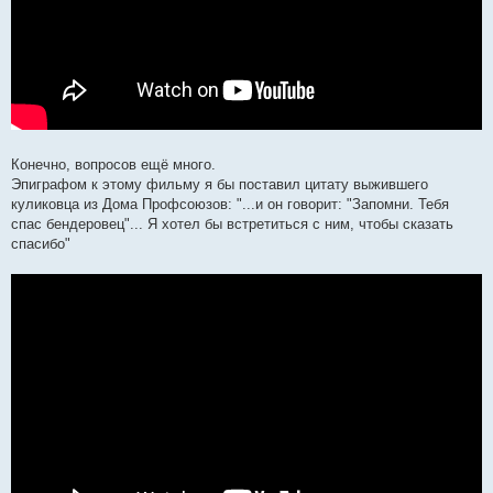
Конечно, вопросов ещё много.
Эпиграфом к этому фильму я бы поставил цитату выжившего
куликовца из Дома Профсоюзов: "...и он говорит: "Запомни. Тебя
спас бендеровец"... Я хотел бы встретиться с ним, чтобы сказать
спасибо"