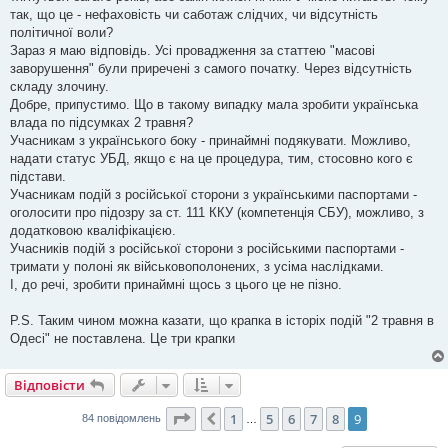
так, що це - нефаховість чи саботаж слідчих, чи відсутність
політичної воли?
Зараз я маю відповідь. Усі провадження за статтею "масові
заворушення" були приречені з самого початку. Через відсутність
складу злочину.
Добре, припустимо. Що в такому випадку мала зробити українська
влада по підсумках 2 травня?
Учасникам з українського боку - принаймні подякувати. Можливо,
надати статус УБД, якщо є на це процедура, тим, стосовно кого є
підстави.
Учасникам подій з російської сторони з українськими паспортами -
оголосити про підозру за ст. 111 ККУ (компетенція СБУ), можливо, з
додатковою кваліфікацією.
Учасників подій з російської сторони з російськими паспортами -
тримати у полоні як військовополонених, з усіма наслідками.
І, до речі, зробити принаймні щось з цього це не пізно.
P.S. Таким чином можна казати, що крапка в історіх подій "2 травня в
Одесі" не поставлена. Це три крапки
Відповісти
Сторінка
9
з
9
1
5
6
7
8
9
Поперед.
84 повідомлень
…