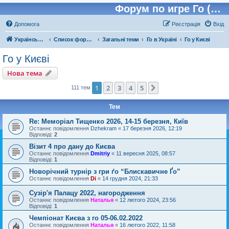
Форум по игре Го (Бадук, Вейчи)
Допомога
Реєстрація
Вхід
Українська Федерація Го (УФГО)
Список форумів
Загальні теми
Го в Україні
Го у Києві
Го у Києві
Нова тема
1
2
3
4
5
Далі
111 тем
Тем
Re: Меморіал Тищенко 2026, 14-15 березня, Київ
Останнє повідомлення
Dzhekram
«
17 березня 2026, 12:19
Відповіді:
2
Візит 4 про дану до Києва
Останнє повідомлення
Dmitriy
«
11 вересня 2025, 08:57
Відповіді:
1
Новорічний турнір з гри ґо “Блискавичне Ґо”
Останнє повідомлення
Di
«
14 грудня 2024, 21:33
Сузір'я Палацу 2022, нагородження
Останнє повідомлення
Наталья
«
12 лютого 2024, 23:56
Відповіді:
1
Чемпіонат Києва з го 05-06.02.2022
Останнє повідомлення
Наталья
«
16 лютого 2022, 11:58