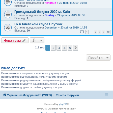
Останнє повідомлення
Наталья
«
30 травня 2019, 19:38
Відповіді:
2
Громадський бюджет 2020 м. Київ
Останнє повідомлення
Dmitriy
«
24 травня 2019, 09:36
Відповіді:
1
Го в Киевском клубе Спутник
Останнє повідомлення
December
«
23 квітня 2019, 14:55
Відповіді:
90
1
7
8
9
10
…
Нова тема
1
2
3
4
5
Далі
111 тем
Перейти
ПРАВА ДОСТУПУ
Ви
не можете
створювати нові теми у цьому форумі
Ви
не можете
відповідати на теми у цьому форумі
Ви
не можете
редагувати ваші повідомлення у цьому форумі
Ви
не можете
видаляти ваші повідомлення у цьому форумі
Ви
не можете
додавати файли у цьому форумі
Українська Федерація Го (УФГО)
Список форумів
Powered by
phpBB
®
UFGO © Ukrainian Go Federation