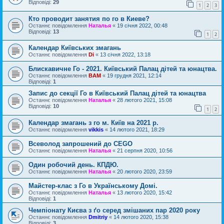
Відповіді:
29
1
2
3
Кто проводит занятия по го в Киеве?
Останнє повідомлення
Наталья
«
19 січня 2022, 00:48
Відповіді:
13
1
2
Календар Київських змагань
Останнє повідомлення
Di
«
13 січня 2022, 13:18
Блискавичне Го - 2021. Київський Палац дітей та юнацтва.
Останнє повідомлення
BAM
«
19 грудня 2021, 12:14
Відповіді:
1
Запис до секції Го в Київський Палац дітей та юнацтва
Останнє повідомлення
Наталья
«
28 лютого 2021, 15:08
Відповіді:
10
1
2
Календар змагань з го м. Київ на 2021 р.
Останнє повідомлення
vikkis
«
14 лютого 2021, 18:29
Всеволод запрошений до CEGO
Останнє повідомлення
Наталья
«
21 серпня 2020, 10:56
Один робочий день. КПДЮ.
Останнє повідомлення
Наталья
«
20 лютого 2020, 23:59
Майстер-клас з Го в Українському Домі.
Останнє повідомлення
Наталья
«
13 лютого 2020, 15:42
Відповіді:
1
Чемпіонату Києва з ґо серед змішаних пар 2020 року
Останнє повідомлення
Dmitriy
«
14 лютого 2020, 15:38
Відповіді:
3