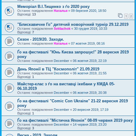
Меморіал В.І.Тищенко з ґо 2020 року
Останнє повідомлення
Наталья
«
09 березня 2020, 18:50
Відповіді:
13
1
2
"Блискавичне Го" дитячий новорічний турнір 29.12.2019
Останнє повідомлення
Svitlachok
«
30 грудня 2019, 10:33
Відповіді:
7
Сезон - 2019/20. Заходи.
Останнє повідомлення
Наталья
«
07 жовтня 2019, 08:16
Ґо на фестивалі "Юнь Києва запрошує!" 28 вересня 2019
року
Останнє повідомлення
December
«
06 жовтня 2019, 22:19
День Японії в ТЦ "Космополіт" 21.09.2019
Останнє повідомлення
December
«
06 жовтня 2019, 21:55
Відповіді:
1
Майстер-клас з ґо на виставці ікебани у КМДА 05-
06.10.2019
Останнє повідомлення
December
«
06 жовтня 2019, 20:38
Ґо на фестивалі "Comic Con Ukraine" 21-22 вересня 2019
року
Останнє повідомлення
December
«
20 вересня 2019, 17:19
Відповіді:
1
Ґо на фестивалі "Містична Японія" 08-09 червня 2019 року
Останнє повідомлення
December
«
14 червня 2019, 23:20
Відповіді:
3
Весна - 2019. Заходи.