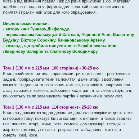
читача від вивчення правил і аж до рівня приблизно 1 кю. Матеріал
здебільшого подано у формі задач: короткий опис теоретичного
поняття і практичний блок для його опрацювання.
Висловлюємо подяки:
- автору книг Ґуннару Дікфельду,
- перекладачам Кальмуцькій Світлані, Черновій Анні, Валентину
Будкіну, Віктору Сорокіну, Качановському Артему.
- команді, що зробила випуск книг в Україні реальністю:
Ліверінову Валерію та Платонову Володимиру.
Том 1 (130 мм х 215 мм, 106 сторінки) - 30-25 кю
Книга знайомить читача з правилами гри та дозволяє, розв'язуючи
задачі, пропрацювати теми та поняття: даме, атарі, захоплення
каменів, з'єднання та розрізання каменів, важливість напрямку при
атаці та захисті каменів, заборонені ходи, життя та смерть груп, очі,
ко-боротьбу та як завершувати партію й визначити її результат.
Том 2 (130 мм х 215 мм, 114 сторінок) - 25-20 кю
Книга за допомогою задач дозволяє додатково закріпити деякі теми
із першого тому, показує більш складні їх випадки, а також вводить
нові поняття: атарі, шічьо, ґета, семеай, дамедзумарі, тесуджі із
жертвою каменю, уттеґаеші, розрізання та з'єднання, життя та
смерть, секі, йосе.