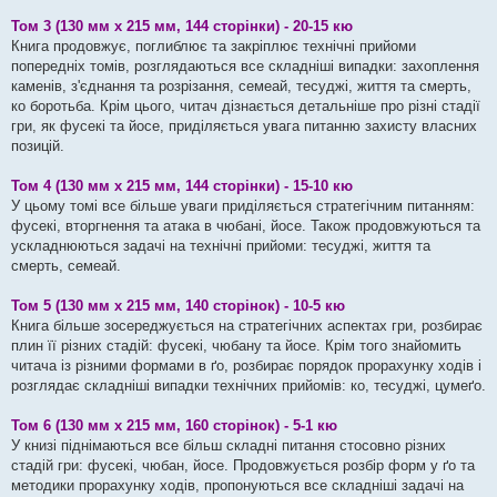
Том 3 (130 мм х 215 мм, 144 сторінки) - 20-15 кю
Книга продовжує, поглиблює та закріплює технічні прийоми
попередніх томів, розглядаються все складніші випадки: захоплення
каменів, з'єднання та розрізання, семеай, тесуджі, життя та смерть,
ко боротьба. Крім цього, читач дізнається детальніше про різні стадії
гри, як фусекі та йосе, приділяється увага питанню захисту власних
позицій.
Том 4 (130 мм х 215 мм, 144 сторінки) - 15-10 кю
У цьому томі все більше уваги приділяється стратегічним питанням:
фусекі, вторгнення та атака в чюбані, йосе. Також продовжуються та
ускладнюються задачі на технічні прийоми: тесуджі, життя та
смерть, семеай.
Том 5 (130 мм х 215 мм, 140 сторінок) - 10-5 кю
Книга більше зосереджується на стратегічних аспектах гри, розбирає
плин її різних стадій: фусекі, чюбану та йосе. Крім того знайомить
читача із різними формами в ґо, розбирає порядок прорахунку ходів і
розглядає складніші випадки технічних прийомів: ко, тесуджі, цумеґо.
Том 6 (130 мм х 215 мм, 160 сторінок) - 5-1 кю
У книзі піднімаються все більш складні питання стосовно різних
стадій гри: фусекі, чюбан, йосе. Продовжується розбір форм у ґо та
методики прорахунку ходів, пропонуються все складніші задачі на