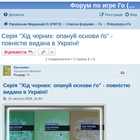
Форум по игре Го (Бадук, Вейчи)
Допомога
Реєстрація
Вхід
Українська Федерація Го (УФГО)
Список форумів
Го
Література з Го
Серія "Хід чорних: опануй основи ґо" -
повністю видана в Україні!
Відповісти
1 повідомлення • Сторінка
1
з
1
December
Advanced Member
Розряд:
5k
Серія "Хід чорних: опануй основи ґо" - повністю
видана в Україні!
П
10 лютого 2026, 11:44
о
в
і
д
о
м
л
е
н
н
я