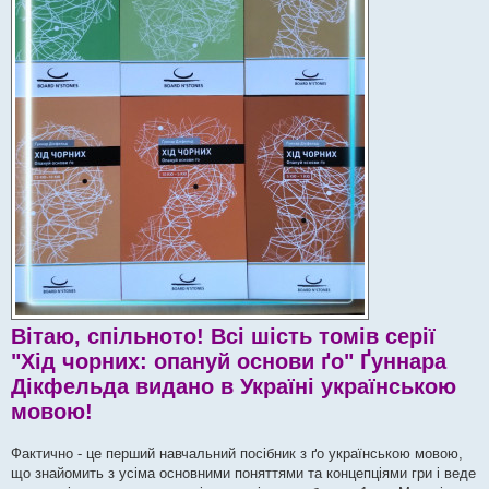
Вітаю, спільното! Всі шість томів серії
"Хід чорних: опануй основи ґо" Ґуннара
Дікфельда видано в Україні українською
мовою!
Фактично - це перший навчальний посібник з ґо українською мовою,
що знайомить з усіма основними поняттями та концепціями гри і веде