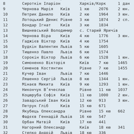
8	Сироткін Іларіон	Харків/Корк	1 дан	2145	 

9	Чернова Марія	Київ	1 кю	2076	2 юн. сп. р.

10	Петрик Данило	Київ	2 кю	1964	3 юн. сп. р.

11	Лотоцький Денис	Рівне	3 кю	1874	2 сп. р.

12	Бондар Ігнат	Київ	3 кю	1834	 

13	Вишневський Володимир	с. Старий Яричів	4 кю	1781	 

14	Чернова Віра	Київ	4 кю	1776	3 юн. сп. р.

15	Гаджієв Віктор	Київ	4 кю	1754	 

16	Будкін Валентин	Львів	5 кю	1605	 

17	Тищенко Павло	Львів	6 кю	1574	 

18	Сорокін Віктор	Львів	6 кю	1528	1 юн. сп. р.

19	Симоненко Вікторія	Київ	7 кю	1465	2 сп. р.

20	Семенов Костянтин	Рівне	7 кю	1455	 

21	Кучер Іван	Львів	7 кю	1446	 

22	Ляшенко Сергій	Львів	8 кю	1344	1 юн. сп. р.

23	Мінаєв Микита	Київ	9 кю	1293	1 юн. сп. р.

24	Никончук В’ячеслав	Рівне	11 кю	1037	 

25	Коцюруба Софія	Київ	11 кю	1000	2 юн. сп. р.

26	Завадський Іван	Київ	12 кю	913	3 юн. сп. р.

27	Петрук Гліб	Київ	15 кю	671	 

28	Якубець Олександра	Рівне	15 кю	662	 

29	Фадєєв Геннадій	Львів	16 кю	547	 

30	Орбан Матвій	Київ	17 кю	441	 

31	Нагорний Олександр	Київ	18 кю	341	 

32	Степко Андрій	Львів	18 кю	336	 
