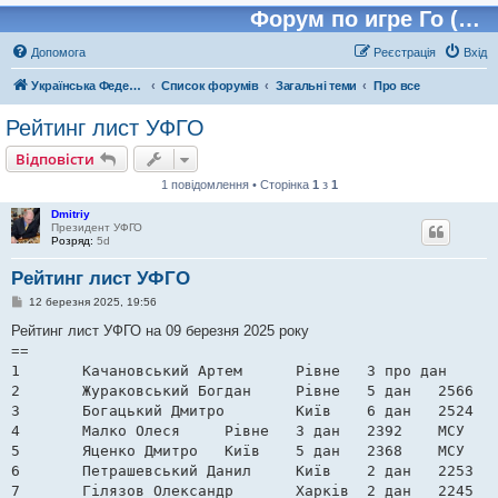
Форум по игре Го (Бадук, Вейчи)
Допомога
Реєстрація
Вхід
Українська Федерація Го (УФГО)
Список форумів
Загальні теми
Про все
Рейтинг лист УФГО
Відповісти
1 повідомлення • Сторінка
1
з
1
Dmitriy
Президент УФГО
Розряд:
5d
Рейтинг лист УФГО
П
12 березня 2025, 19:56
о
в
Рейтинг лист УФГО на 09 березня 2025 року
і
==
д
о
1	Качановський Артем	Рівне	3 про дан	2716	МСУМК

м
2	Жураковський Богдан	Рівне	5 дан	2566	МСУ

л
е
3	Богацький Дмитро	Київ	6 дан	2524	МСУМК

н
4	Малко Олеся	Рівне	3 дан	2392	МСУ

н
я
5	Яценко Дмитро	Київ	5 дан	2368	МСУ

6	Петрашевський Данил	Київ	2 дан	2253	1 юн. сп. р.

7	Гілязов Олександр	Харків	2 дан	2245	КМСУ
