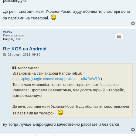
рекомендую.
н
н
я
До речі, сьогодні матч Україна-Росія. Буду вболівати, спостерігаючи
за партіями на телефоні.
vatrav
Пользователь
Розряд:
15k
Re: KGS на Android
П
21 грудня 2012, 09:30
о
в
і
alider писав:
д
о
Встановив на свій андроїд Panda-Tetsuki (
м
https://play.google.com/store/apps/deta ... ult#?t=W10
.)
л
е
Тепер маю можливість грати та спостерігати партії на сервері
н
Pandanet. Програма безкоштовна, має досить гарний інтерфейс,
н
я
всім рекомендую.
До речі, сьогодні матч Україна-Росія. Буду вболівати, спостерігаючи
за партіями на телефоні.
ну тогда лучше андройдного качественно работает и без багов