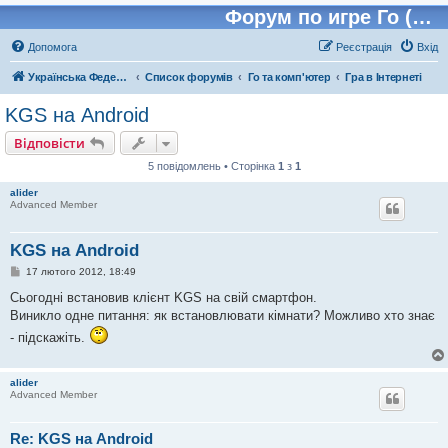
Форум по игре Го (Бадук, Вейчи)
Допомога
Реєстрація
Вхід
Українська Федерація Го (УФГО)
Список форумів
Го та комп'ютер
Гра в Інтернеті
KGS на Android
Відповісти
5 повідомлень • Сторінка
1
з
1
alider
Advanced Member
KGS на Android
П
17 лютого 2012, 18:49
о
в
Сьогодні встановив клієнт KGS на свій смартфон.
і
Виникло одне питання: як встановлювати кімнати? Можливо хто знає
д
о
- підскажіть.
м
л
е
н
alider
н
Advanced Member
я
Re: KGS на Android