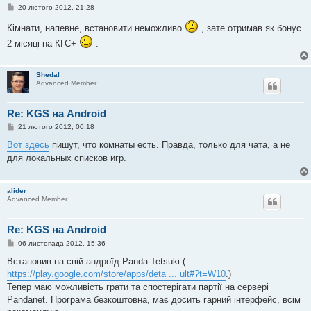
П
20 лютого 2012, 21:28
о
в
Кімнати, напевне, встановити неможливо
, зате отримав як бонус
і
д
2 місяці на КГС+
.
о
м
л
е
Shedal
н
Advanced Member
н
я
Re: KGS на Android
П
21 лютого 2012, 00:18
о
в
Вот здесь
пишут, что комнаты есть. Правда, только для чата, а не
і
для локальных списков игр.
д
о
м
л
alider
е
Advanced Member
н
н
я
Re: KGS на Android
П
06 листопада 2012, 15:36
о
в
Встановив на свій андроїд Panda-Tetsuki (
і
https://play.google.com/store/apps/deta ... ult#?t=W10
.)
д
о
Тепер маю можливість грати та спостерігати партії на сервері
м
Pandanet. Програма безкоштовна, має досить гарний інтерфейс, всім
л
е