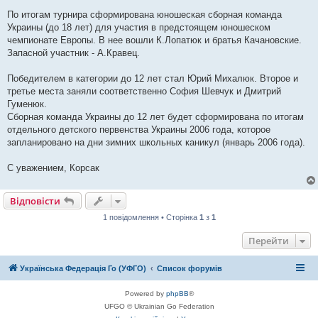
По итогам турнира сформирована юношеская сборная команда
Украины (до 18 лет) для участия в предстоящем юношеском
чемпионате Европы. В нее вошли К.Лопатюк и братья Качановские.
Запасной участник - А.Кравец.
Победителем в категории до 12 лет стал Юрий Михалюк. Второе и
третье места заняли соответственно София Шевчук и Дмитрий
Гуменюк.
Сборная команда Украины до 12 лет будет сформирована по итогам
отдельного детского первенства Украины 2006 года, которое
запланировано на дни зимних школьных каникул (январь 2006 года).
С уважением, Корсак
Відповісти
1 повідомлення • Сторінка
1
з
1
Перейти
Українська Федерація Го (УФГО)
Список форумів
Powered by
phpBB
®
UFGO © Ukrainian Go Federation