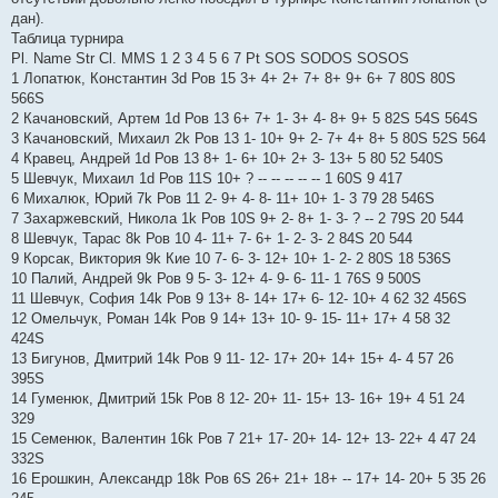
дан).
Таблица турнира
Pl. Name Str Cl. MMS 1 2 3 4 5 6 7 Pt SOS SODOS SOSOS
1 Лопатюк, Константин 3d Ров 15 3+ 4+ 2+ 7+ 8+ 9+ 6+ 7 80Ѕ 80Ѕ
566Ѕ
2 Качановский, Артем 1d Ров 13 6+ 7+ 1- 3+ 4- 8+ 9+ 5 82Ѕ 54Ѕ 564Ѕ
3 Качановский, Михаил 2k Ров 13 1- 10+ 9+ 2- 7+ 4+ 8+ 5 80Ѕ 52Ѕ 564
4 Кравец, Андрей 1d Ров 13 8+ 1- 6+ 10+ 2+ 3- 13+ 5 80 52 540Ѕ
5 Шевчук, Михаил 1d Ров 11Ѕ 10+ ? -- -- -- -- -- 1 60Ѕ 9 417
6 Михалюк, Юрий 7k Ров 11 2- 9+ 4- 8- 11+ 10+ 1- 3 79 28 546Ѕ
7 Захаржевский, Никола 1k Ров 10Ѕ 9+ 2- 8+ 1- 3- ? -- 2 79Ѕ 20 544
8 Шевчук, Тарас 8k Ров 10 4- 11+ 7- 6+ 1- 2- 3- 2 84Ѕ 20 544
9 Корсак, Виктория 9k Кие 10 7- 6- 3- 12+ 10+ 1- 2- 2 80Ѕ 18 536Ѕ
10 Палий, Андрей 9k Ров 9 5- 3- 12+ 4- 9- 6- 11- 1 76Ѕ 9 500Ѕ
11 Шевчук, София 14k Ров 9 13+ 8- 14+ 17+ 6- 12- 10+ 4 62 32 456Ѕ
12 Омельчук, Роман 14k Ров 9 14+ 13+ 10- 9- 15- 11+ 17+ 4 58 32
424Ѕ
13 Бигунов, Дмитрий 14k Ров 9 11- 12- 17+ 20+ 14+ 15+ 4- 4 57 26
395Ѕ
14 Гуменюк, Дмитрий 15k Ров 8 12- 20+ 11- 15+ 13- 16+ 19+ 4 51 24
329
15 Семенюк, Валентин 16k Ров 7 21+ 17- 20+ 14- 12+ 13- 22+ 4 47 24
332Ѕ
16 Ерошкин, Александр 18k Ров 6Ѕ 26+ 21+ 18+ -- 17+ 14- 20+ 5 35 26