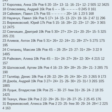
245
17 Королева, Анна 15k Ров 6 20- 15+ 13- 11- 16- 21+ 12- 2 50Ѕ 12 342Ѕ
18 Олексеевец, Андрей 16k Ров 6 -- -- 16- -- -- -- -- 0 24Ѕ 0 161
19 Сайкевич, Павел 17k Ров 5Ѕ -- -- -- -- -- 20+ 14- 1 23 5 168
20 Наумчук, Павел 16k Ров 5 17+ 14- 15- 13- 22+ 19- 16- 2 47 11 296
21 Вержиковский, Юрий 17k Ров 5 15- 16- 28+ 22- 23+ 17- 26+ 3 36Ѕ
12 247Ѕ
22 Семчишин, Дмитрий 19k Ров 5 30+ 27+ 23+ 21+ 20- 25+ 15- 5 32Ѕ
20Ѕ 231
23 Алимов, Антон 19k Ров 5 31+ 26+ 22- 24+ 21- 28+ 27+ 5 27Ѕ 17Ѕ
195
24 Степанец, Максим 18k Ров 4Ѕ -- 28- 25+ 23- 27- 31+ 29+ 3 22 9
149Ѕ
25 Райкович, Алина 19k Ров 4Ѕ -- 31+ 24- 27+ 26+ 22- 30+ 4 21Ѕ 12
157
26 Шатковский, Артем 18k Ров 4 16- 23- 30+ 28+ 25- 29+ 21- 3 28Ѕ 7Ѕ
190
27 Галябар, Денис 18k Ров 4 28- 22- 29+ 25- 24+ 30+ 23- 3 26Ѕ 9 173
28 Дзюба, Андрей 19k Ров 3 27+ 24+ 21- 26- 30+ 23- 31-! 3 26Ѕ 10Ѕ
188Ѕ
29 Луцык, Владислав 19k Ров 2Ѕ -- 30- 27- free 31+ 26- 24- 2 18 3Ѕ
142Ѕ
30 Ткачук, Иван 19k Ров 2 22- 29+ 26- 31+ 28- 27- 25- 2 25 4Ѕ 176
31 Вержиковский, Алекса 19k Ров 2 23- 25- free 30- 29- 24- 28+! 2 22Ѕ
4 163