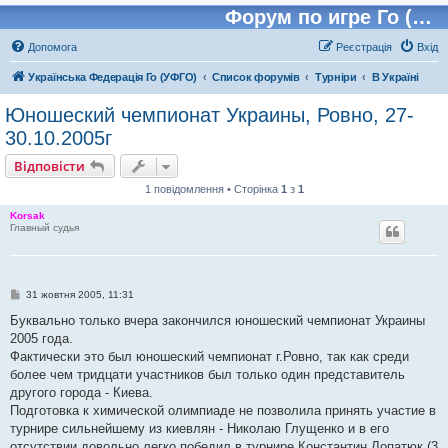
Форум по игре Го (Бадук, Вейчи)
Допомога
Реєстрація
Вхід
Українська Федерація Го (УФГО)
Список форумів
Турніри
В Україні
Юношеский чемпионат Украины, Ровно, 27-
30.10.2005г
Відповісти
1 повідомлення • Сторінка
1
з
1
Korsak
Главный судья
П
31 жовтня 2005, 11:31
о
в
Буквально только вчера закончился юношеский чемпионат Украины
і
2005 года.
д
о
Фактически это был юношеский чемпионат г.Ровно, так как среди
м
более чем тридцати участников был только один представитель
л
е
другого города - Киева.
н
Подготовка к химической олимпиаде не позволила принять участие в
н
я
турнире сильнейшему из киевлян - Николаю Глущенко и в его
отсутствии довольно легко победил в турнире Константин Лопатюк (3