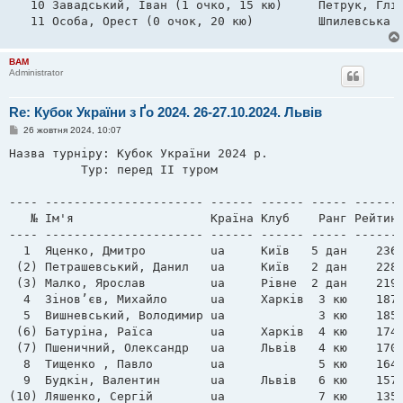
   10 Завадський, Іван (1 очко, 15 кю)     Петрук, Гліб
BAM
Administrator
Re: Кубок України з Ґо 2024. 26-27.10.2024. Львів
П
26 жовтня 2024, 10:07
о
в
Назва турніру: Кубок України 2024 р. 

і
          Тур: перед II туром        

д
о
м
---- ---------------------- ------ ------ ----- -------
л
е
   № Ім'я                   Країна Клуб    Ранг Рейтинг
н
---- ---------------------- ------ ------ ----- -------
н
я
  1  Яценко, Дмитро         ua     Київ   5 дан    2369
 (2) Петрашевський, Данил   ua     Київ   2 дан    2281
 (3) Малко, Ярослав         ua     Рівне  2 дан    2199
  4  Зінов’єв, Михайло      ua     Харків  3 кю    1870
  5  Вишневський, Володимир ua             3 кю    1854
 (6) Батуріна, Раїса        ua     Харків  4 кю    1746
 (7) Пшеничний, Олександр   ua     Львів   4 кю    1703
  8  Тищенко , Павло        ua             5 кю    1644
  9  Будкін, Валентин       ua     Львів   6 кю    1578
(10) Ляшенко, Сергій        ua             7 кю    1350