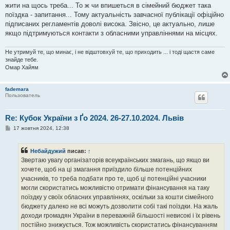
жити на щось треба... То ж чи впишеться в сімейний бюджет така
поїздка - запитання... Тому актуальність завчасної публікації офіційно
підписаних регламентів доволі висока. Звісно, це актуально, лише
якщо підтримуються контакти з обласними управліннями на місцях.
Не утримуй те, що минає, і не відштовхуй те, що приходить ... і тоді щастя саме
знайде тебе.
Омар Хайям
fademara
Пользователь
Re: Кубок України з Ґо 2024. 26-27.10.2024. Львів
П
17 жовтня 2024, 12:38
о
в
і
Небайдужий
писав:
↑
д
о
Звертаю увагу організаторів всеукраїнських змагань, що якщо ви
м
хочете, щоб на ці змагання приїздило більше потенційних
л
е
учасників, то треба подбати про те, щоб ці потенційні учасники
н
могли скористатись можливістю отримати фінансування на таку
н
я
поїздку у своїх обласних управліннях, оскільки за кошти сімейного
бюджету далеко не всі можуть дозволити собі такі поїздки. На жаль
доходи громадян України в переважній більшості невисокі і їх рівень
постійно знижується. Тож можливість скористатись фінансуванням