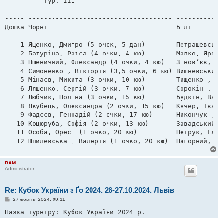
          Тур: III                   

м
л
е
----- ------------------------------------- -----------
н
Дошка Чорні                                 Білі       
н
я
----- ------------------------------------- -----------
    1 Яценко, Дмитро (5 очок, 5 дан)        Петрашевськ
    2 Батуріна, Раїса (4 очки, 4 кю)        Малко, Ярос
    3 Пшеничний, Олександр (4 очки, 4 кю)   Зінов’єв, М
    4 Симоненко , Вікторія (3,5 очки, 6 кю) Вишневський
    5 Мінаєв, Микита (3 очки, 10 кю)        Тищенко , П
    6 Ляшенко, Сергій (3 очки, 7 кю)        Сорокін , В
    7 Любчик, Поліна (3 очки, 15 кю)        Будкін, Вал
    8 Якубець, Олександра (2 очки, 15 кю)   Кучер, Іван
    9 Фадєєв, Геннадій (2 очки, 17 кю)      Никончук , 
   10 Коцюруба, Софія (2 очки, 13 кю)       Завадський,
   11 Особа, Орест (1 очко, 20 кю)          Петрук, Глі
   12 Шпилевська , Валерія (1 очко, 20 кю)  Нагорний, 
BAM
Administrator
Re: Кубок України з Ґо 2024. 26-27.10.2024. Львів
П
27 жовтня 2024, 09:11
о
в
Назва турніру: Кубок України 2024 р. 

і