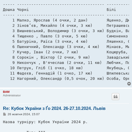
е
----- ------------------------------------- -----------
н
Дошка Чорні                                 Білі       
н
я
----- ------------------------------------- -----------
    1 Малко, Ярослав (4 очки, 2 дан)        Яценко, Дми
    2 Зінов’єв, Михайло (4 очки, 3 кю)      Петрашевськ
    3 Вишневський, Володимир (3 очки, 3 кю) Будкін, Вал
    4 Тищенко , Павло (3 очки, 5 кю)        Симоненко ,
    5 Батуріна, Раїса (3 очки, 4 кю)        Ляшенко, Се
    6 Пшеничний, Олександр (3 очки, 4 кю)   Мінаєв, Мик
    7 Кучер, Іван (2 очки, 7 кю)            Коцюруба, С
    8 Сорокін , Віктор (2 очки, 9 кю)       Завадський,
    9 Никончук , В'ячеслав (2 очки, 11 кю)  Любчик, Пол
   10 Петрук, Гліб (1 очко, 18 кю)          Якубець, Ол
   11 Фадєєв, Геннадій (1 очко, 17 кю)      Шпилевська 
   12 Нагорний, Олександр (0,5 очок, 20 кю) Особа, Оре
BAM
Administrator
Re: Кубок України з Ґо 2024. 26-27.10.2024. Львів
П
26 жовтня 2024, 15:07
о
в
Назва турніру: Кубок України 2024 р. 

і
д
о