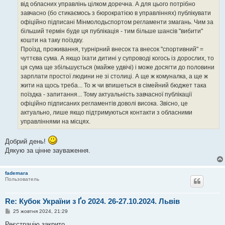
від обласних управлінь цілком доречна. А для цього потрібно
завчасно (бо стикаємось з бюрократією в управліннях) публікувати
офіційно підписані Мінмолодьспортом регламенти змагань. Чим за
більший термін буде ця публікація - тим більше шансів "вибити"
кошти на таку поїздку.
Проїзд, проживання, турнірний внесок та внесок "спортивний" =
чуттєва сума. А якщо їхати дитині у супроводі когось із дорослих, то
ця сума ще збільшується (майже удвічі) і може досягти до половини
зарплати простої людини не зі столиці. А ще ж комуналка, а ще ж
жити на щось треба... То ж чи впишеться в сімейний бюджет така
поїздка - запитання... Тому актуальність завчасної публікації
офіційно підписаних регламентів доволі висока. Звісно, це
актуально, лише якщо підтримуються контакти з обласними
управліннями на місцях.
Добрий день!
Дякую за цінне зауваження.
fademara
Пользователь
Re: Кубок України з Ґо 2024. 26-27.10.2024. Львів
П
25 жовтня 2024, 21:29
о
в
Реєстрацію закрито.