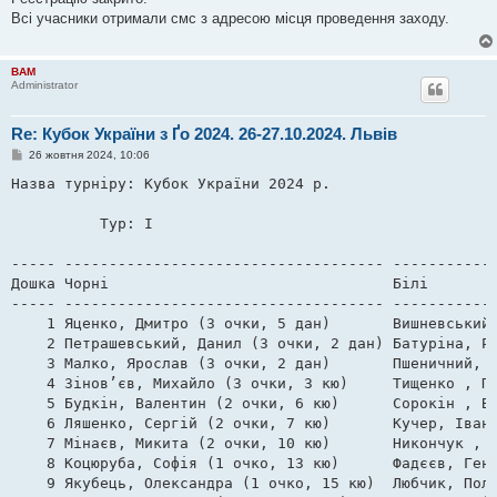
і
Всі учасники отримали смс з адресою місця проведення заходу.
д
о
м
л
BAM
е
Administrator
н
н
я
Re: Кубок України з Ґо 2024. 26-27.10.2024. Львів
П
26 жовтня 2024, 10:06
о
в
Назва турніру: Кубок України 2024 р. 

і
д
о
          Тур: I                     

м
л
е
----- ------------------------------------ ------------
н
Дошка Чорні                                Білі        
н
я
----- ------------------------------------ ------------
    1 Яценко, Дмитро (3 очки, 5 дан)       Вишневський,
    2 Петрашевський, Данил (3 очки, 2 дан) Батуріна, Ра
    3 Малко, Ярослав (3 очки, 2 дан)       Пшеничний, О
    4 Зінов’єв, Михайло (3 очки, 3 кю)     Тищенко , Па
    5 Будкін, Валентин (2 очки, 6 кю)      Сорокін , Ві
    6 Ляшенко, Сергій (2 очки, 7 кю)       Кучер, Іван 
    7 Мінаєв, Микита (2 очки, 10 кю)       Никончук , В
    8 Коцюруба, Софія (1 очко, 13 кю)      Фадєєв, Генн
    9 Якубець, Олександра (1 очко, 15 кю)  Любчик, Полі