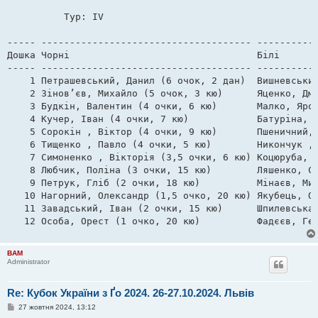
д
о
          Тур: IV                    

м
л
е
----- ------------------------------------- -----------
н
Дошка Чорні                                 Білі       
н
я
----- ------------------------------------- -----------
    1 Петрашевський, Данил (6 очок, 2 дан)  Вишневський
    2 Зінов’єв, Михайло (5 очок, 3 кю)      Яценко, Дми
    3 Будкін, Валентин (4 очки, 6 кю)       Малко, Ярос
    4 Кучер, Іван (4 очки, 7 кю)            Батуріна, Р
    5 Сорокін , Віктор (4 очки, 9 кю)       Пшеничний, 
    6 Тищенко , Павло (4 очки, 5 кю)        Никончук , 
    7 Симоненко , Вікторія (3,5 очки, 6 кю) Коцюруба, С
    8 Любчик, Поліна (3 очки, 15 кю)        Ляшенко, Се
    9 Петрук, Гліб (2 очки, 18 кю)          Мінаєв, Мик
   10 Нагорний, Олександр (1,5 очко, 20 кю) Якубець, Ол
   11 Завадський, Іван (2 очки, 15 кю)      Шпилевська 
BAM
Administrator
Re: Кубок України з Ґо 2024. 26-27.10.2024. Львів
П
27 жовтня 2024, 13:12
о