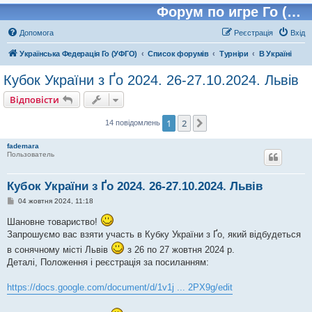
Форум по игре Го (Бадук, Вейчи)
Допомога
Реєстрація
Вхід
Українська Федерація Го (УФГО)
Список форумів
Турніри
В Україні
Кубок України з Ґо 2024. 26-27.10.2024. Львів
Відповісти
1
2
Далі
14 повідомлень
fademara
Пользователь
Кубок України з Ґо 2024. 26-27.10.2024. Львів
П
04 жовтня 2024, 11:18
о
в
Шановне товариство!
і
Запрошуємо вас взяти участь в Кубку України з Ґо, який відбудеться
д
о
в сонячному місті Львів
з 26 по 27 жовтня 2024 р.
м
л
Деталі, Положення і реєстрація за посиланням:
е
н
н
https://docs.google.com/document/d/1v1j ... 2PX9g/edit
я