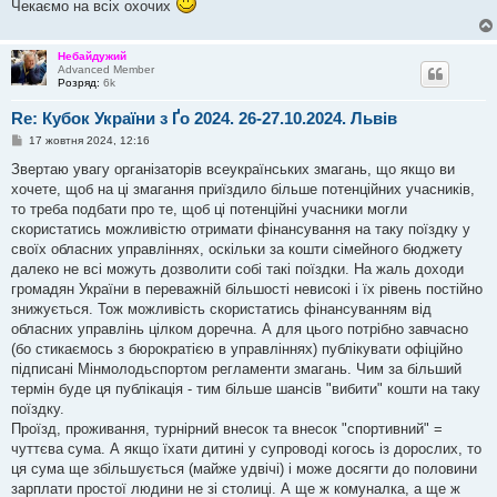
Чекаємо на всіх охочих
Небайдужий
Advanced Member
Розряд:
6k
Re: Кубок України з Ґо 2024. 26-27.10.2024. Львів
П
17 жовтня 2024, 12:16
о
в
Звертаю увагу організаторів всеукраїнських змагань, що якщо ви
і
хочете, щоб на ці змагання приїздило більше потенційних учасників,
д
о
то треба подбати про те, щоб ці потенційні учасники могли
м
скористатись можливістю отримати фінансування на таку поїздку у
л
е
своїх обласних управліннях, оскільки за кошти сімейного бюджету
н
далеко не всі можуть дозволити собі такі поїздки. На жаль доходи
н
я
громадян України в переважній більшості невисокі і їх рівень постійно
знижується. Тож можливість скористатись фінансуванням від
обласних управлінь цілком доречна. А для цього потрібно завчасно
(бо стикаємось з бюрократією в управліннях) публікувати офіційно
підписані Мінмолодьспортом регламенти змагань. Чим за більший
термін буде ця публікація - тим більше шансів "вибити" кошти на таку
поїздку.
Проїзд, проживання, турнірний внесок та внесок "спортивний" =
чуттєва сума. А якщо їхати дитині у супроводі когось із дорослих, то
ця сума ще збільшується (майже удвічі) і може досягти до половини
зарплати простої людини не зі столиці. А ще ж комуналка, а ще ж