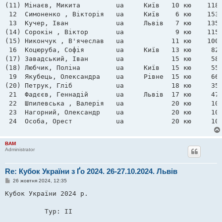
(11) Мінаєв, Микита         ua     Київ   10 кю    1183
 12  Симоненко , Вікторія   ua     Київ    6 кю    1536
 13  Кучер, Іван            ua     Львів   7 кю    1350
(14) Сорокін , Віктор       ua             9 кю    1150
(15) Никончук , В'ячеслав   ua            11 кю    1000
 16  Коцюруба, Софія        ua     Київ   13 кю     820
(17) Завадський, Іван       ua            15 кю     587
(18) Любчик, Поліна         ua     Київ   15 кю     550
 19  Якубець, Олександра    ua     Рівне  15 кю     664
(20) Петрук, Гліб           ua            18 кю     350
 21  Фадєєв, Геннадій       ua     Львів  17 кю     472
 22  Шпилевська , Валерія   ua            20 кю     100
 23  Нагорний, Олександр    ua            20 кю     100
 24  Особа, Орест           ua            20 кю     10
BAM
Administrator
Re: Кубок України з Ґо 2024. 26-27.10.2024. Львів
П
26 жовтня 2024, 12:35
о
в
Кубок України 2024 р. 

і
д
о
          Тур: II                    

м
л