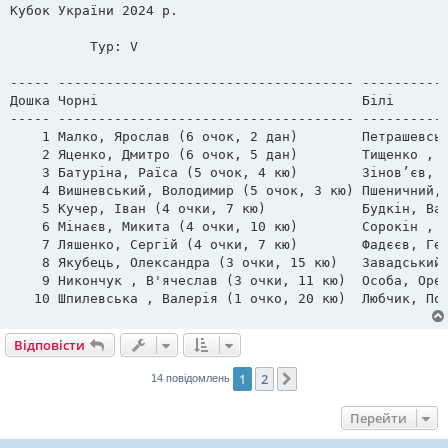
в
Кубок України 2024 р. 

і
д
о
          Тур: V                     

м
л
е
----- ------------------------------------- -----------
н
Дошка Чорні                                 Білі       
н
я
----- ------------------------------------- -----------
    1 Малко, Ярослав (6 очок, 2 дан)        Петрашевськ
    2 Яценко, Дмитро (6 очок, 5 дан)        Тищенко , П
    3 Батуріна, Раїса (5 очок, 4 кю)        Зінов’єв, М
    4 Вишневський, Володимир (5 очок, 3 кю) Пшеничний, 
    5 Кучер, Іван (4 очки, 7 кю)            Будкін, Вал
    6 Мінаєв, Микита (4 очки, 10 кю)        Сорокін , В
    7 Ляшенко, Сергій (4 очки, 7 кю)        Фадєєв, Ген
    8 Якубець, Олександра (3 очки, 15 кю)   Завадський,
    9 Никончук , В'ячеслав (3 очки, 11 кю)  Особа, Орес
Відповісти
1
2
Далі
14 повідомлень
Перейти