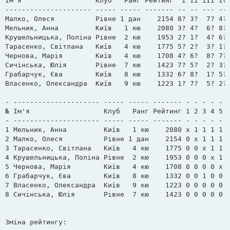
Ім'я                  Клуб   Ранг Рейтинг  I II III IV 
л
е
--------------------- ----- ----- ------- -- -- --- -- 
н
Малко, Олеся          Рівне 1 дан    2154 8? 3?  7? 4? 
н
я
Мельник, Анна         Київ   1 кю    2080 3? 4?  6? 8? 
Крушельницька, Поліна Рівне  2 кю    1953 2? 1?  4? 6? 
Тарасенко, Світлана   Київ   4 кю    1775 5? 2?  3? 1? 
Чернова, Марія        Київ   4 кю    1708 4? 6?  8? 7? 
Сичінська, Юлія       Рівне  7 кю    1423 7? 5?  2? 3? 
Грабарчук, Єва        Київ   8 кю    1332 6? 8?  1? 5? 
Власенко, Олександра  Київ   9 кю    1223 1? 7?  5? 2? 
- --------------------- ----- ----- ------- - - - - - -
№ Ім'я                  Клуб   Ранг Рейтинг 1 2 3 4 5 6
- --------------------- ----- ----- ------- - - - - - -
1 Мельник, Анна         Київ   1 кю    2080 x 1 1 1 1 1
2 Малко, Олеся          Рівне 1 дан    2154 0 x 1 1 1 1
3 Тарасенко, Світлана   Київ   4 кю    1775 0 0 x 1 1 0
4 Крушельницька, Поліна Рівне  2 кю    1953 0 0 0 x 1 1
5 Чернова, Марія        Київ   4 кю    1708 0 0 0 0 x 1
6 Грабарчук, Єва        Київ   8 кю    1332 0 0 1 0 0 x
7 Власенко, Олександра  Київ   9 кю    1223 0 0 0 0 0 1
8 Сичінська, Юлія       Рівне  7 кю    1423 0 0 0 0 0 0
Зміна рейтингу:
