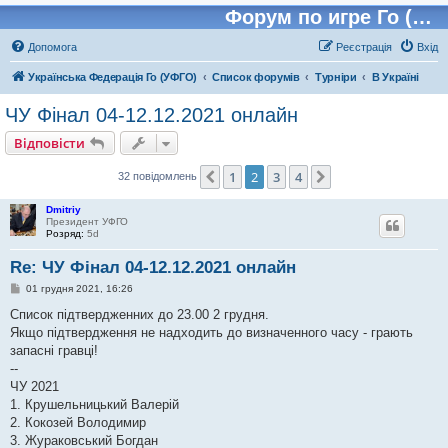
Форум по игре Го (Бадук, Вейчи)
Допомога
Реєстрація
Вхід
Українська Федерація Го (УФГО)
Список форумів
Турніри
В Україні
ЧУ Фінал 04-12.12.2021 онлайн
Відповісти
1
2
3
4
Поперед.
Далі
32 повідомлень
Dmitriy
Президент УФГО
Розряд:
5d
Re: ЧУ Фінал 04-12.12.2021 онлайн
П
01 грудня 2021, 16:26
о
в
Список підтвердженних до 23.00 2 грудня.
і
Якщо підтвердження не надходить до визначенного часу - грають
д
о
запасні гравці!
м
--
л
е
ЧУ 2021
н
1. Крушельницький Валерій
н
я
2. Кокозей Володимир
3. Жураковський Богдан