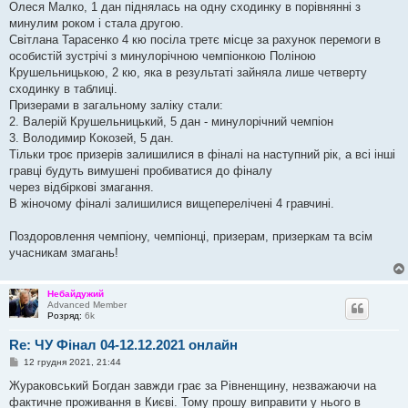
Олеся Малко, 1 дан піднялась на одну сходинку в порівнянні з
минулим роком і стала другою.
Світлана Тарасенко 4 кю посіла третє місце за рахунок перемоги в
особистій зустрічі з минулорічною чемпіонкою Поліною
Крушельницькою, 2 кю, яка в результаті зайняла лише четверту
сходинку в таблиці.
Призерами в загальному заліку стали:
2. Валерій Крушельницький, 5 дан - минулорічний чемпіон
3. Володимир Кокозей, 5 дан.
Тільки троє призерів залишилися в фіналі на наступний рік, а всі інші
гравці будуть вимушені пробиватися до фіналу
через відбіркові змагання.
В жіночому фіналі залишилися вищеперелічені 4 гравчині.
Поздоровлення чемпіону, чемпіонці, призерам, призеркам та всім
учасникам змагань!
Небайдужий
Advanced Member
Розряд:
6k
Re: ЧУ Фінал 04-12.12.2021 онлайн
П
12 грудня 2021, 21:44
о
в
Жураковський Богдан завжди грає за Рівненщину, незважаючи на
і
фактичне проживання в Києві. Тому прошу виправити у нього в
д