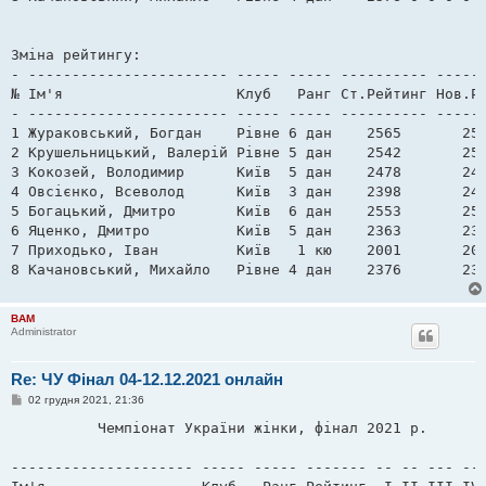
Зміна рейтингу:

- ----------------------- ----- ----- ---------- ------
№ Ім'я                    Клуб   Ранг Ст.Рейтинг Нов.Ре
- ----------------------- ----- ----- ---------- ------
1 Жураковський, Богдан    Рівне 6 дан    2565       258
2 Крушельницький, Валерій Рівне 5 дан    2542       255
3 Кокозей, Володимир      Київ  5 дан    2478       247
4 Овсієнко, Всеволод      Київ  3 дан    2398       240
5 Богацький, Дмитро       Київ  6 дан    2553       252
6 Яценко, Дмитро          Київ  5 дан    2363       235
7 Приходько, Іван         Київ   1 кю    2001       205
BAM
Administrator
Re: ЧУ Фінал 04-12.12.2021 онлайн
П
02 грудня 2021, 21:36
о
в
          Чемпіонат України жінки, фінал 2021 р. 

і
д
о
--------------------- ----- ----- ------- -- -- --- -- 
м