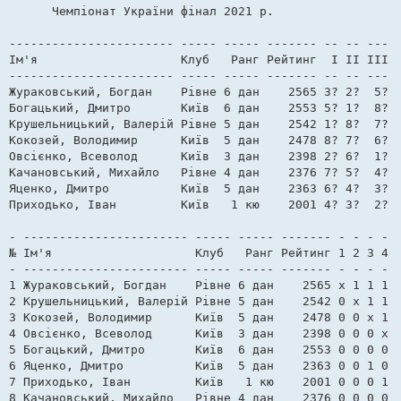
в
      Чемпіонат України фінал 2021 р. 

і
д
о
----------------------- ----- ----- ------- -- -- --- -
м
Ім'я                    Клуб   Ранг Рейтинг  I II III I
л
е
----------------------- ----- ----- ------- -- -- --- -
н
Жураковський, Богдан    Рівне 6 дан    2565 3? 2?  5? 6
н
я
Богацький, Дмитро       Київ  6 дан    2553 5? 1?  8? 7
Крушельницький, Валерій Рівне 5 дан    2542 1? 8?  7? 4
Кокозей, Володимир      Київ  5 дан    2478 8? 7?  6? 3
Овсієнко, Всеволод      Київ  3 дан    2398 2? 6?  1? 8
Качановський, Михайло   Рівне 4 дан    2376 7? 5?  4? 1
Яценко, Дмитро          Київ  5 дан    2363 6? 4?  3? 2
Приходько, Іван         Київ   1 кю    2001 4? 3?  2? 5
- ----------------------- ----- ----- ------- - - - - -
№ Ім'я                    Клуб   Ранг Рейтинг 1 2 3 4 5
- ----------------------- ----- ----- ------- - - - - -
1 Жураковський, Богдан    Рівне 6 дан    2565 x 1 1 1 1
2 Крушельницький, Валерій Рівне 5 дан    2542 0 x 1 1 1
3 Кокозей, Володимир      Київ  5 дан    2478 0 0 x 1 1
4 Овсієнко, Всеволод      Київ  3 дан    2398 0 0 0 x 1
5 Богацький, Дмитро       Київ  6 дан    2553 0 0 0 0 x
6 Яценко, Дмитро          Київ  5 дан    2363 0 0 1 0 0
7 Приходько, Іван         Київ   1 кю    2001 0 0 0 1 0
8 Качановський, Михайло   Рівне 4 дан    2376 0 0 0 0 0