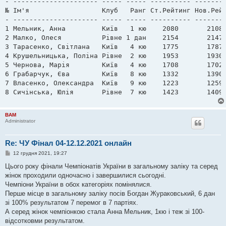
- --------------------- ----- ----- ---------- --------
№ Ім'я                  Клуб   Ранг Ст.Рейтинг Нов.Рейт
- --------------------- ----- ----- ---------- --------
1 Мельник, Анна         Київ   1 кю    2080       2108

2 Малко, Олеся          Рівне 1 дан    2154       2147

3 Тарасенко, Світлана   Київ   4 кю    1775       1787

4 Крушельницька, Поліна Рівне  2 кю    1953       1930

5 Чернова, Марія        Київ   4 кю    1708       1702

6 Грабарчук, Єва        Київ   8 кю    1332       1390

7 Власенко, Олександра  Київ   9 кю    1223       1259

BAM
Administrator
Re: ЧУ Фінал 04-12.12.2021 онлайн
П
12 грудня 2021, 19:27
о
в
Цього року фінали Чемпіонатів України в загальному заліку та серед
і
жінок проходили одночасно і завершилися сьогодні.
д
о
Чемпіони України в обох категоріях помінялися.
м
Перше місце в загальному заліку посів Богдан Жураковський, 6 дан
л
е
зі 100% результатом 7 перемог в 7 партіях.
н
А серед жінок чемпіонкою стала Анна Мельник, 1кю і теж зі 100-
н
я
відсотковми результатом.