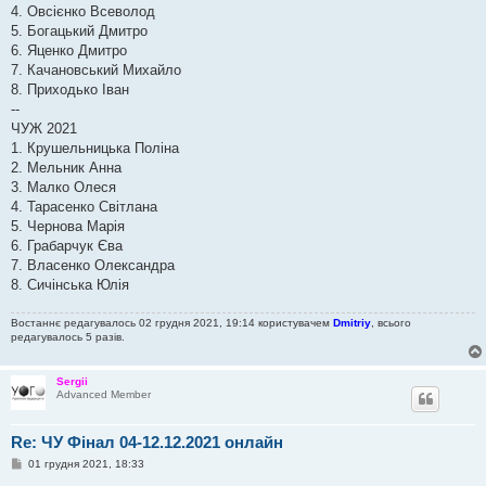
4. Овсієнко Всеволод
5. Богацький Дмитро
6. Яценко Дмитро
7. Качановський Михайло
8. Приходько Іван
--
ЧУЖ 2021
1. Крушельницька Поліна
2. Мельник Анна
3. Малко Олеся
4. Тарасенко Світлана
5. Чернова Марія
6. Грабарчук Єва
7. Власенко Олександра
8. Сичінська Юлія
Востаннє редагувалось 02 грудня 2021, 19:14 користувачем
Dmitriy
, всього
редагувалось 5 разів.
Sergii
Advanced Member
Re: ЧУ Фінал 04-12.12.2021 онлайн
П
01 грудня 2021, 18:33
о