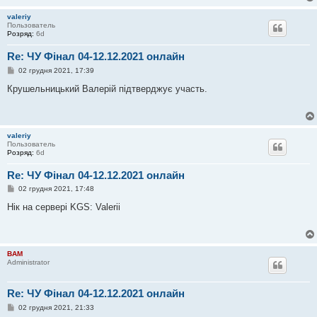
м
л
valeriy
е
Пользователь
н
Розряд:
6d
н
я
Re: ЧУ Фінал 04-12.12.2021 онлайн
П
02 грудня 2021, 17:39
о
в
Крушельницький Валерій підтверджує участь.
і
д
о
м
л
valeriy
е
Пользователь
н
Розряд:
6d
н
я
Re: ЧУ Фінал 04-12.12.2021 онлайн
П
02 грудня 2021, 17:48
о
в
Нік на сервері KGS: Valerii
і
д
о
м
л
BAM
е
Administrator
н
н
я
Re: ЧУ Фінал 04-12.12.2021 онлайн
П
02 грудня 2021, 21:33
о