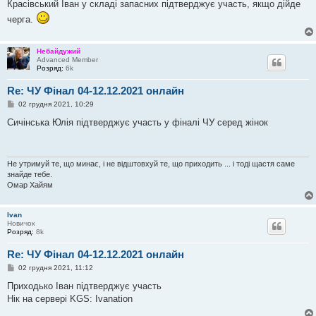
в
Красівський Іван у складі запасних підтверджує участь, якщо дійде
і
черга.
д
о
м
л
Небайдужий
е
Advanced Member
н
Розряд:
6k
н
я
Re: ЧУ Фінал 04-12.12.2021 онлайн
П
02 грудня 2021, 10:29
о
в
Сичінська Юлія підтверджує участь у фіналі ЧУ серед жінок
і
д
о
м
л
Не утримуй те, що минає, і не відштовхуй те, що приходить ... і тоді щастя саме
е
знайде тебе.
н
Омар Хайям
н
я
Ivan
Новичок
Розряд:
8k
Re: ЧУ Фінал 04-12.12.2021 онлайн
П
02 грудня 2021, 11:12
о
в
Приходько Іван підтверджує участь
і
Нік на сервері KGS: Ivanation
д
о