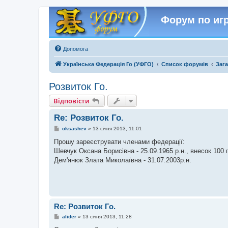
Форум по игр
Допомога
Українська Федерація Го (УФГО)
Список форумів
Зага
Розвиток Го.
Відповісти
Re: Розвиток Го.
П
oksashev
»
13 січня 2013, 11:01
о
в
Прошу зареєструвати членами федерації:
і
Шевчук Оксана Борисівна - 25.09.1965 р.н., внесок 100 
д
о
Дем'янюк Злата Миколаївна - 31.07.2003р.н.
м
л
е
н
н
я
Re: Розвиток Го.
П
alider
»
13 січня 2013, 11:28
о