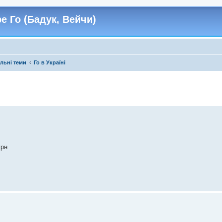
е Го (Бадук, Вейчи)
льні теми
Го в Україні
грн