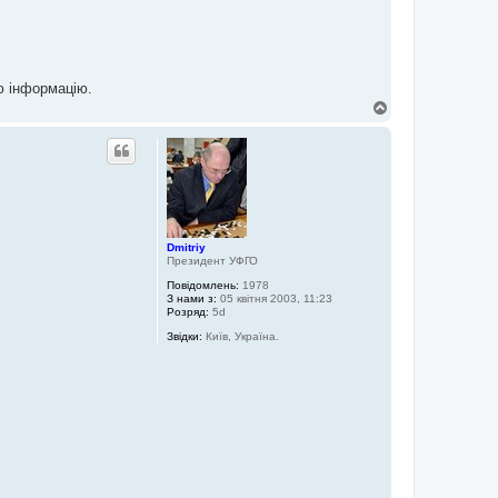
ю інформацію.
Д
о
г
о
р
и
Dmitriy
Президент УФГО
Повідомлень:
1978
З нами з:
05 квітня 2003, 11:23
Розряд:
5d
Звідки:
Київ, Україна.