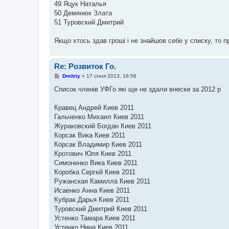
49 Яцук Наталья
50 Демянюк Злата
51 Туровский Дмитрий
Якщо хтось здав гроші і не знайшов себе у списку, то
Re: Розвиток Го.
П
Dmitriy
»
17 січня 2013, 16:56
о
в
Список членів УФГо які ще не здали внески за 2012 р
і
д
о
Кравец Андрей Киев 2011
м
Гальченко Михаил Киев 2011
л
е
Жураковский Богдан Киев 2011
н
Корсак Вика Киев 2011
н
я
Корсак Владимир Киев 2011
Кротович Юля Киев 2011
Симоненко Вика Киев 2011
Коробка Сергей Киев 2011
Ружанская Камилла Киев 2011
Исаенко Анна Киев 2011
Кубрак Дарья Киев 2011
Туровский Дмитрий Киев 2011
Устенко Тамара Киев 2011
Устенко Нина Киев 2011