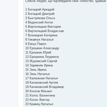
в
Список людей, що підтвердили своє членство, здавши 
і
д
о
1 Богацкий Аркадий
м
2 Богацкий Дмитрий
л
е
3 Быстрякова Ольга
н
4 Веденский Антон
н
я
5 Вертелецкая Виктория
6 Вертелецкий Владислав
7 Возницкая Катерина
8 Гикавчук Наталья
9 Евчук Павел
10 Ерошкин Александр
11 Ерошкин Юрий
12 Ерошкина Людмила
13 Журомский Сергей
14 Заривняк Ирина
15 Зинь Ирина
16 Зинь Наталья
17 Калюжная Наталья
18 Качановский Артем
19 Качановский Владимир
20 Козлов Михаил
21 Колос Валентина
22 Колос Виктор
23 Кравец Наталья