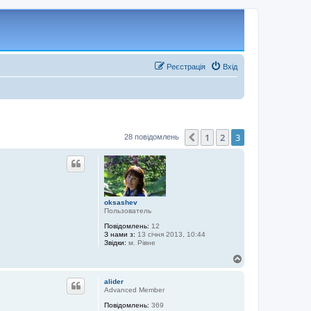
Реєстрація
Вхід
1
2
3
Поперед.
28 повідомлень
oksashev
Пользователь
Повідомлень:
12
З нами з:
13 січня 2013, 10:44
Звідки:
м. Рівне
Д
о
г
alider
о
Advanced Member
р
Повідомлень:
369
и