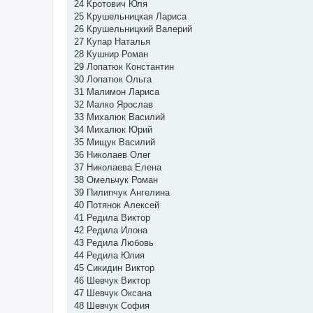
24 Кротович Юля
25 Крушельницкая Лариса
26 Крушельницкий Валерий
27 Купар Наталья
28 Кушнир Роман
29 Лопатюк Константин
30 Лопатюк Ольга
31 Малимон Лариса
32 Малко Ярослав
33 Михалюк Василий
34 Михалюк Юрий
35 Мищук Василий
36 Николаев Олег
37 Николаева Елена
38 Омельчук Роман
39 Пилипчук Ангелина
40 Потянок Алексей
41 Редила Виктор
42 Редила Илона
43 Редила Любовь
44 Редила Юлия
45 Сикидин Виктор
46 Шевчук Виктор
47 Шевчук Оксана
48 Шевчук София