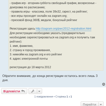
- график игр - вторник-суббота свободный график, воскресенье -
доигровка по расписанию;
- правила игры - классика, поле 39х32, скрест, на рейтинг;
- все игры проходят онлайн на zagram.org;
- призовой фонд 360$, медали, бонусный рейтинг
Регистрация здесь
http://zagram.org/pwc2012-registration.html
Для регистрации необходимо указать (предварительно
необходимо зарегистрироваться на zagram.org и получить там
рейтинг):
1. имя, фамилию,
2. страну и город проживания,
3. никнэйм на zagram.org и его рейтинг
4. адрес электронной почты
регистрация до 18 марта 2012
Обратите внимание, до конца регистрации осталось всего лишь 3
дня.
Відповісти
1 повідомлення • Сторінка
1
з
1
Перейти