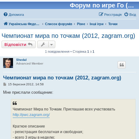
Форум по игре Го (Бадук, Вейчи)
Допомога
Реєстрація
Вхід
Українська Федерація Го (УФГО)
Список форумів
Різне
Інші ігри
Точки
Чемпионат мира по точкам (2012, zagram.org)
Відповісти
1 повідомлення • Сторінка
1
з
1
Shedal
Advanced Member
Чемпионат мира по точкам (2012, zagram.org)
П
15 березня 2012, 14:58
о
в
Мне прислали сообщение:
і
д
о
м
Чемпионат Мира по Точкам. Приглашаю всех участвовать
л
е
http://pwc.zagram.org/
н
н
я
Краткое описание
- регистрация бесплатная и свободная;
- всего 3 игры в неделю;