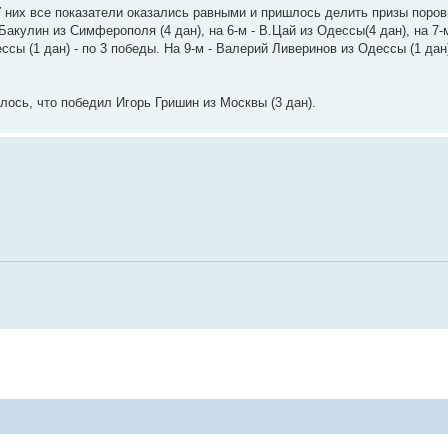
 них все показатели оказались равными и пришлось делить призы поровн
.Бакулин из Симферополя (4 дан), на 6-м - В.Цай из Одессы(4 дан), на 7
ессы (1 дан) - по 3 победы. На 9-м - Валерий Ливеринов из Одессы (1 дан),
лось, что победил Игорь Гришин из Москвы (3 дан).