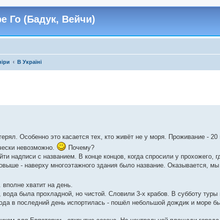
е Го (Бадук, Вейчи)
ніри
В Україні
терял. Особенно это касается тех, кто живёт не у моря. Проживание - 20 г
ически невозможно.
Почему?
йти надписи с названием. В конце концов, когда спросили у прохожего, г
овыше - наверху многоэтажного здания было название. Оказывается, мы
 вполне хватит на день.
 вода была прохладной, но чистой. Словили 3-х крабов. В субботу туры 
года в последний день испортилась - пошёл небольшой дождик и море б