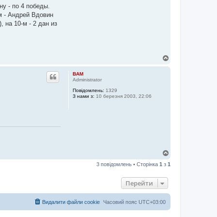
у - по 4 победы.
-м - Андрей Вдовин
 на 10-м - 2 дан из
Д
о
г
BAM
о
Administrator
р
Повідомлень:
1329
и
З нами з:
10 березня 2003, 22:06
Д
о
3 повідомлень • Сторінка
1
з
1
г
о
р
Перейти
и
Видалити файли cookie
Часовий пояс
UTC+03:00