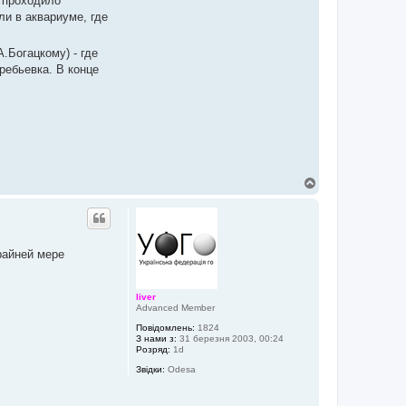
а проходило
и в аквариуме, где
.Богацкому) - где
ребьевка. В конце
Д
о
г
о
р
и
райней мере
liver
Advanced Member
Повідомлень:
1824
З нами з:
31 березня 2003, 00:24
Розряд:
1d
Звідки:
Odesa