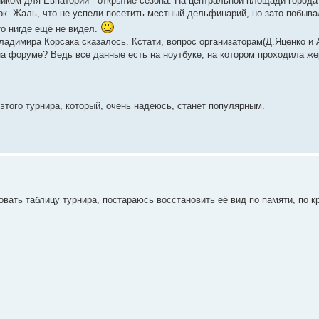
ником для Евпатории - открытие сезона. На центральной площади город
к. Жаль, что не успели посетить местный дельфинарий, но зато побывал
то нигде ещё не видел.
ладимира Корсака сказалось. Кстати, вопрос организаторам(Д.Яценко и А
на форуме? Ведь все данные есть на ноутбуке, на котором проходила же
этого турнира, который, очень надеюсь, станет популярным.
вать таблицу турнира, постараюсь восстановить её вид по памяти, по к