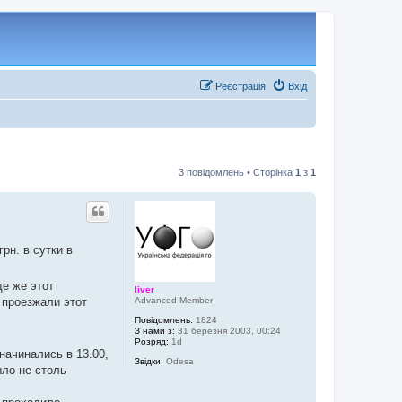
Реєстрація
Вхід
3 повідомлень • Сторінка
1
з
1
рн. в сутки в
де же этот
liver
Advanced Member
 проезжали этот
Повідомлень:
1824
З нами з:
31 березня 2003, 00:24
Розряд:
1d
начинались в 13.00,
Звідки:
Odesa
ыло не столь