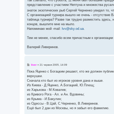
Так совпало, что суббота, 11 июня был большим празд
представление с участием Нептуна и множества русало
знаток экзотических рыб Сергей Черненко увидел то, ч
С организацией турнира вышло не очень - отсутствие В
таблица турнира? Разве так трудно разместить здесь, 
концов, вышлите мне на мыло.
Напоминаю мой -mail:
lvv@sky.od.ua
.
Тем не менее, спасибо всем причастным к организации 
Валерий Ливеринов.
П
liver
»
21 червня 2005, 14:09
о
в
Пока Яценко с Богацким решают, кто же должен публико
і
верхушки.
д
о
Сначала кто был из игроков уровня дана и выше.
м
Из Киева - Д.Яценко, А.Богацкий, Ю.Плющ;
л
е
из Харькова - М.Ковалев;
н
из Кривого Рога - Ал. и Ан. Вдовины;
н
я
из Крыма - И.Бакулин;
из Одессы - В.Цай, С.Черненко, В.Ливеринов.
Ещё был 2 дан из Москвы, но я забыл его фамилию.