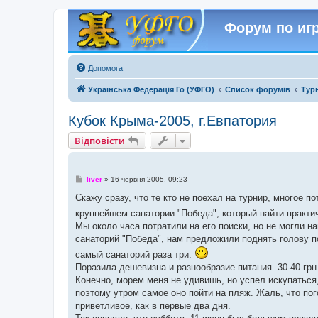
Форум по игр
Допомога
Українська Федерація Го (УФГО)
Список форумів
Тур
Кубок Крыма-2005, г.Евпатория
Відповісти
П
liver
»
16 червня 2005, 09:23
о
в
Скажу сразу, что те кто не поехал на турнир, многое по
і
крупнейшем санатории "Победа", который найти практ
д
о
Мы около часа потратили на его поиски, но не могли на
м
санаторий "Победа", нам предложили поднять голову п
л
е
самый санаторий раза три.
н
н
Поразила дешевизна и разнообразие питания. 30-40 грн.
я
Конечно, морем меня не удивишь, но успел искупаться,
поэтому утром самое оно пойти на пляж. Жаль, что по
приветливое, как в первые два дня.