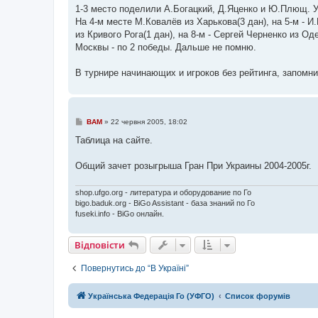
1-3 место поделили А.Богацкий, Д.Яценко и Ю.Плющ. У
На 4-м месте М.Ковалёв из Харькова(3 дан), на 5-м - И
из Кривого Рога(1 дан), на 8-м - Сергей Черненко из Од
Москвы - по 2 победы. Дальше не помню.
В турнире начинающих и игроков без рейтинга, запомни
П
BAM
»
22 червня 2005, 18:02
о
в
Таблица на сайте.
і
д
о
Общий зачет розыгрыша Гран При Украины 2004-2005г.
м
л
е
shop.ufgo.org - литература и оборудование по Го
н
bigo.baduk.org - BiGo Assistant - база знаний по Го
н
fuseki.info - BiGo онлайн.
я
Відповісти
Повернутись до “В Україні”
Українська Федерація Го (УФГО)
Список форумів