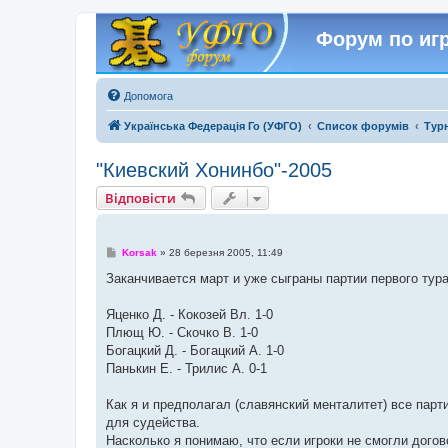
Форум по игр
Допомога
Українська Федерація Го (УФГО)
Список форумів
Тур
"Киевский Хонинбо"-2005
Відповісти
П
Korsak
»
28 березня 2005, 11:49
о
в
Заканчивается март и уже сыграны партии первого тура
і
д
о
Яценко Д. - Кокозей Вл. 1-0
м
Плющ Ю. - Скочко В. 1-0
л
е
Богацкий Д. - Богацкий А. 1-0
н
Панькин Е. - Трилис А. 0-1
н
я
Как я и предполагал (славянский менталитет) все пар
для судейства.
Насколько я понимаю, что если игроки не смогли дого