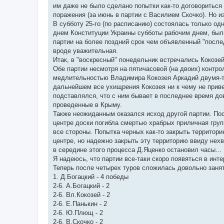
я
им даже не было сделано попытки как-то договориться
поражения (за июнь в партии с Василием Скочко). Но из
В субботу 25-го (по расписанию) состоялась только о
днем Конституции Украины субботы рабочим днем, был
партии на более поздний срок чем объявленный "после
вроде уважительная.
Итак, в "воскресный" понедельник встречались Кокозей Вл
Обе партии несмотря на пятичасовой (на двоих) контр
медлительностью Владимира Кокозея Аркадий двумя-т
дальнейшем все ухищрения Кокозея ни к чему не приве
подставлялся, что с ним бывает в последнее время до
проведенные в Крыму.
Также неожиданным оказался исход другой партии. Пос
центре доски погибла смертью храбрых приличная груп
все стороны. Попытка черных как-то закрыть территори
центре, но надежно закрыть эту территорию ввиду нехв
в середине этого процесса Д.Яценко остановил часы...
Я надеюсь, что партии все-таки скоро появяться в инт
Теперь после четырех туров сложилась довольно занят
1. Д.Богацкий - 4 победы
2-6. А.Богацкий - 2
2-6. Вл.Кокозей - 2
2-6. Е.Панькин - 2
2-6. Ю.Плющ - 2
2-6. В.Скочко - 2