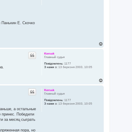
и Панькин Е. Скочко
Д
о
г
Korsak
о
Главный судья
р
Повідомлень:
1177
и
а.
З нами з:
13 березня 2003, 10:05
Д
о
г
Korsak
о
Главный судья
р
Повідомлень:
1177
и
З нами з:
13 березня 2003, 10:05
раньше, а остальные
е принес. Победили
ти за месяц сыграть
апряженная пора, но