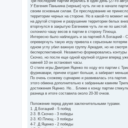
Три последние партии игрались в один день (27-го авг
У Евгения Панькина (черные) чуть ли не в начале парт
своим основным силам. Ее преследование не принесло
территории черных на стороне. Но в какой-то момент 
на другой стороне и разрушение территории белых вни
вторгнулся в закрытую Евгением чуть ли не по шестой
склонило чашу весов в партии в сторону Плюща.
Интересно было наблюдать и за партией А.Богацкий - 
опревергнуть такую игру привела к серьезным потерям 
одном углу убил важную группу Аркадия, но не смотря
бесперспективной. Незаметно формировались контуры 
Скочко, но после еще одной крупной отдачи вперед уж
камней 10 он остановил часы.
О стиле игры Дмитрия Яценко по ходу его партии с Три
фурикавари, причем отдает больше, а забирает меньше. 
По очень схожему сценарию и развивалась эта партия.
этого обмена дополнительно к забранным камням Трили
достижения Яценко. Но... Ближе к концу партии спеку
разница в итоге составила около 20-30 очков.
Положение перед двумя заключительными турами.
1. Д.Богацкий - 5 побед
2-3. В.Скочко - 3 победы
2-3. Ю.Плющ - 3 победы
4-7. Д.Яценко - 2 победы