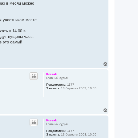
раз в месяц можно
м участникам месте.
хать к 14.00 в
будут пущены часы.
е это самый
Д
о
г
Korsak
о
Главный судья
р
Повідомлень:
1177
и
З нами з:
13 березня 2003, 10:05
Д
о
г
Korsak
о
Главный судья
р
Повідомлень:
1177
и
З нами з:
13 березня 2003, 10:05