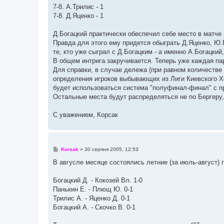
7-8. А.Трилис - 1
7-8. Д.Яценко - 1
Д.Богацкий практически обеспечил себе место в матче
Правда для этого ему придется обыграть Д.Яценко, Ю.
те, кто уже сыграл с Д.Богацким - а именно А.Богацки
В общем интрига закручивается. Теперь уже каждая па
Для справки, в случае дележа (при равном количестве 
определения игроков выбывающих из Лиги Киевского Хо
будет использоваться система "полуфинал-финал" с при
Остальные места будут распределяться не по Бергеру, 
С уважением, Корсак
П
Korsak
»
30 серпня 2005, 12:53
о
в
В авгусле месяце состоялись летние (за июль-август)
і
д
о
Богацкий Д. - Кокозей Вл. 1-0
м
Панькин Е. - Плющ Ю. 0-1
л
е
Трилис А. - Яценко Д. 0-1
н
Богацкий А. - Скочко В. 0-1
н
я