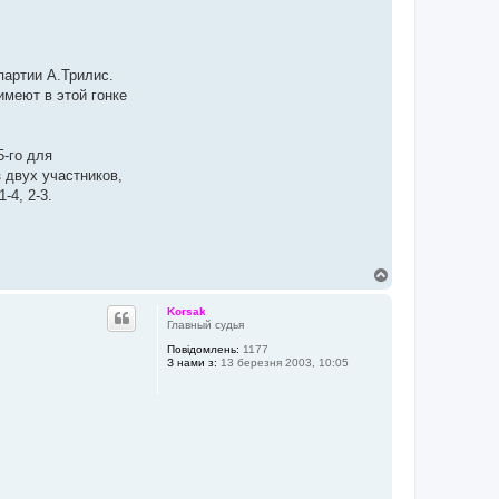
партии А.Трилис.
имеют в этой гонке
5-го для
 двух участников,
-4, 2-3.
Д
о
г
Korsak
о
Главный судья
р
Повідомлень:
1177
и
З нами з:
13 березня 2003, 10:05