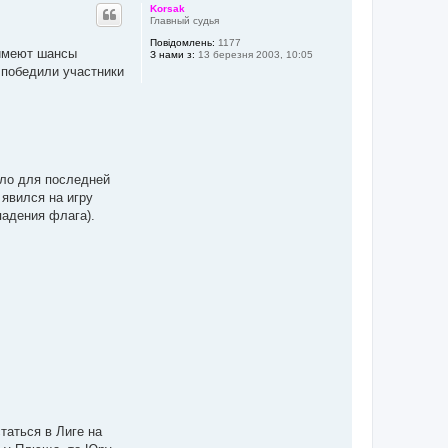
г
Korsak
о
Главный судья
р
Повідомлень:
1177
и
 имеют шансы
З нами з:
13 березня 2003, 10:05
 победили участники
ало для последней
 явился на игру
падения флага).
таться в Лиге на