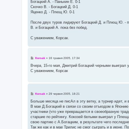
Богацкий А. - Панькин Е. 0-1
д
о
Скочко В. - Богацкий Д. 0-1
м
Яценко Д. - Плющ Ю. 0-1
л
е
н
После двух туров лидируют Богацкий Д. и Плющ Ю. - по
н
я
В. и Богацкий А. пока без побед.
С уважением, Корсак.
П
Korsak
»
16 травня 2005, 17:34
о
в
Вчера, 15-го мая, Дмитрий Богацкий черными выиграл 
і
С уважением, Корсак
д
о
м
л
е
н
н
П
Korsak
»
29 червня 2005, 18:21
я
о
в
Больше месяца не писАл в эту ветку, а турнир идет, и 
і
В мае Д.Богацкий в связи со своим отъездом в Япони
д
о
участники (что уже превращается в своеобразную трад
м
старшие по рейтингу. Кокозей белыми выиграл у Плюща
л
е
свою партию с А.Богацким, в результате чего последн
н
Так же как и в мае Трилис не смог сыграть и в июне. П
н