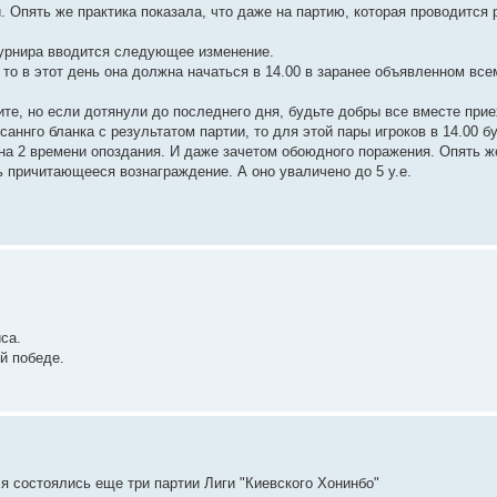
 Опять же практика показала, что даже на партию, которая проводится 
турнира вводится следующее изменение.
то в этот день она должна начаться в 14.00 в заранее объявленном все
тите, но если дотянули до последнего дня, будьте добры все вместе прие
исаннго бланка с результатом партии, то для этой пары игроков в 14.00 
а 2 времени опоздания. И даже зачетом обоюдного поражения. Опять ж
 причитающееся вознаграждение. А оно уваличено до 5 у.е.
са.
й победе.
я состоялись еще три партии Лиги "Киевского Хонинбо"