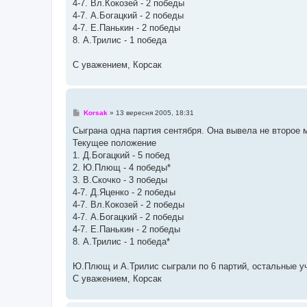
4-7. Вл.Кокозей - 2 победы
4-7. А.Богацкий - 2 победы
4-7. Е.Панькин - 2 победы
8. А.Трилис - 1 победа
С уважением, Корсак
П
Korsak
»
13 вересня 2005, 18:31
о
в
Сыграна одна партия сентября. Она вывела не второе
і
Текущее положение
д
о
1. Д.Богацкий - 5 побед
м
2. Ю.Плющ - 4 победы*
л
е
3. В.Скочко - 3 победы
н
4-7. Д.Яценко - 2 победы
н
я
4-7. Вл.Кокозей - 2 победы
4-7. А.Богацкий - 2 победы
4-7. Е.Панькин - 2 победы
8. А.Трилис - 1 победа*
Ю.Плющ и А.Трилис сыграли по 6 партий, остальные уч
С уважением, Корсак