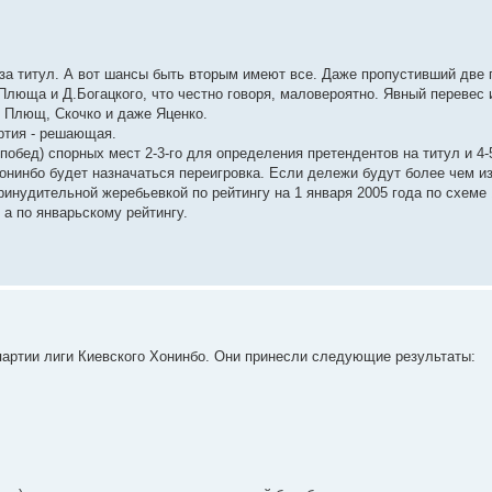
 за титул. А вот шансы быть вторым имеют все. Даже пропустивший две 
Плюща и Д.Богацкого, что честно говоря, маловероятно. Явный перевес 
й, Плющ, Скочко и даже Яценко.
ртия - решающая.
побед) спорных мест 2-3-го для определения претендентов на титул и 4-
нинбо будет назначаться переигровка. Если дележи будут более чем из
нудительной жеребьевкой по рейтингу на 1 января 2005 года по схеме 1
а по январьскому рейтингу.
 партии лиги Киевского Хонинбо. Они принесли следующие результаты: