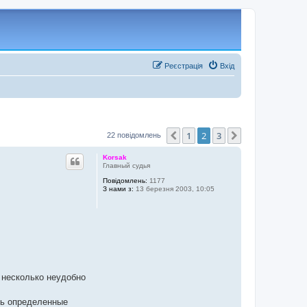
Реєстрація
Вхід
1
2
3
Поперед.
Далі
22 повідомлень
Korsak
Главный судья
Повідомлень:
1177
З нами з:
13 березня 2003, 10:05
 несколько неудобно
ть определенные