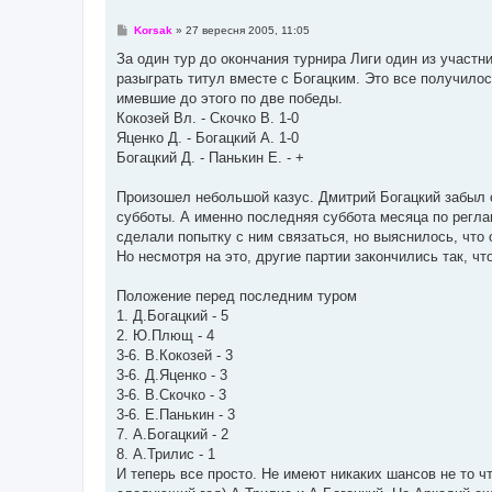
П
Korsak
»
27 вересня 2005, 11:05
о
в
За один тур до окончания турнира Лиги один из участн
і
разыграть титул вместе с Богацким. Это все получилос
д
о
имевшие до этого по две победы.
м
Кокозей Вл. - Скочко В. 1-0
л
е
Яценко Д. - Богацкий А. 1-0
н
Богацкий Д. - Панькин Е. - +
н
я
Произошел небольшой казус. Дмитрий Богацкий забыл о 
субботы. А именно последняя суббота месяца по регла
сделали попытку с ним связаться, но выяснилось, что 
Но несмотря на это, другие партии закончились так, чт
Положение перед последним туром
1. Д.Богацкий - 5
2. Ю.Плющ - 4
3-6. В.Кокозей - 3
3-6. Д.Яценко - 3
3-6. В.Скочко - 3
3-6. Е.Панькин - 3
7. А.Богацкий - 2
8. А.Трилис - 1
И теперь все просто. Не имеют никаких шансов не то чт