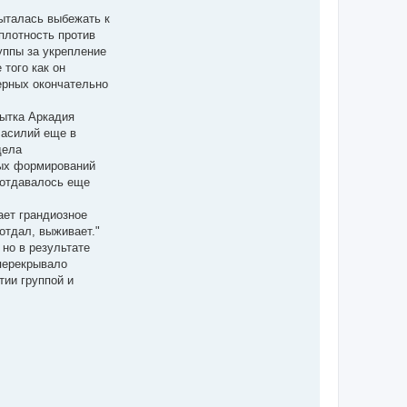
пыталась выбежать к
плотность против
уппы за укрепление
того как он
ерных окончательно
пытка Аркадия
Василий еще в
дела
ных формирований
 отдавалось еще
ает грандиозное
 отдал, выживает."
 но в результате
 перекрывало
тии группой и