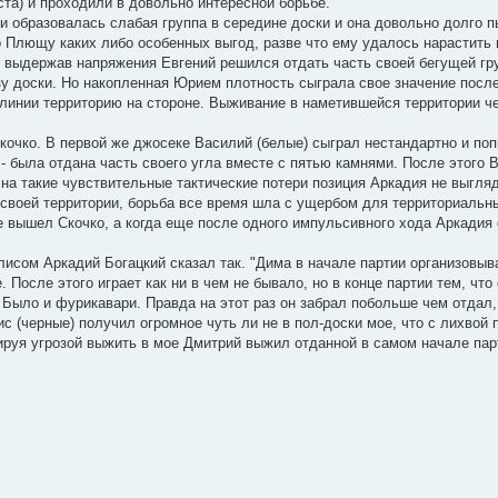
уста) и проходили в довольно интересной борьбе.
ии образовалась слабая группа в середине доски и она довольно долго 
 Плющу каких либо особенных выгод, разве что ему удалось нарастить 
не выдержав напряжения Евгений решился отдать часть своей бегущей гр
зу доски. Но накопленная Юрием плотность сыграла свое значение после 
 линии территорию на стороне. Выживание в наметившейся территории ч
Скочко. В первой же джосеке Василий (белые) сыграл нестандартно и по
- была отдана часть своего угла вместе с пятью камнями. После этого 
 на такие чувствительные тактические потери позиция Аркадия не выгля
своей территории, борьба все время шла с ущербом для территориаль
е вышел Скочко, а когда еще после одного импульсивного хода Аркадия
лисом Аркадий Богацкий сказал так. "Дима в начале партии организовыв
После этого играет как ни в чем не бывало, но в конце партии тем, что
 Было и фурикавари. Правда на этот раз он забрал побольше чем отдал,
с (черные) получил огромное чуть ли не в пол-доски мое, что с лихвой
лируя угрозой выжить в мое Дмитрий выжил отданной в самом начале пар