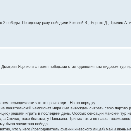
 2 победы. По одному разу победили Кокозей В., Яценко Д., Трилис А. 
у Дмитрия Яценко и с тремя победами стал единоличным лидером турнир
в нем периодически что-то происходит. Но по-порядку.
ю на любительский чемпионат мира был вынужден сыграть свою партию 
ицию) решили играть в последний день. Особых сенсаций майский тур н
, а Скочко, тоже белыми, у Панькина. Трилис так и не нашел возможнос
ему была засчитана победа.
онятно, что у него (преподаватель физики киевского лицея) май и июнь н