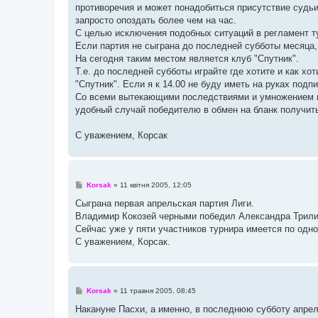
противоречия и может понадобиться присутствие судьи.
запросто опоздать более чем на час.
С целью исключения подобных ситуаций в регламент 
Если партия не сыграна до последней субботы месяца, 
На сегодня таким местом является клуб "Спутник".
Т.е. до последней субботы играйте где хотите и как хо
"Спутник". Если я к 14.00 не буду иметь на руках подп
Со всеми вытекающими последствиями и умножением н
удобный случай победителю в обмен на бланк получить
С уважением, Корсак
П
Korsak
»
11 квітня 2005, 12:05
о
в
Сыграна первая апрельская партия Лиги.
і
Владимир Кокозей черными победил Александра Трили
д
о
Сейчас уже у пяти участников турнира имеется по одно
м
С уважением, Корсак.
л
е
н
н
я
П
Korsak
»
11 травня 2005, 08:45
о
в
Накануне Пасхи, а именно, в последнюю субботу апрел
і