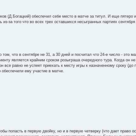
иков (Д.Богацкий) обеспечил себе место в матче за титул. И еще пятеро
ь из-за того что во всех трех оставшихся несыгранных партиях сентября
том, что в сентябре не 31, а 30 дней и посчитал что 24-е число - это м
менту является крайним сроком розыграша очередного тура. Когда он не
он все равно не успеет приехать к месту игры к назначенному сроку (до 
о обеспечили ему участие в матче.
обы попасть в первую двойку, но и в первую четверку (что дает право ос