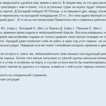
 и предложить удобное ему время и место. В общем ему за эти два меся
 разговора с ним я понял, что в остальных турах он играть будет обязат
дна партия: Д.Богацкий победил Ю.Плюща, а оставшиеся две, ввиду объя
и перенесены на выходной понедедьник 27-го. Это пока единственный с
дний день". И то из-за постановления Правительства о переносе рабочих
. (черн.) - Богацкий А. (бел.) и Яценко Д. (черн.) - Панькин Е. (бел.).
оль времени происходили в небезошибочной борьбе. Воспользовавшись н
ремя масштабними ходами не только уровнял свою белую позицию но и
ли. Аркадий даже позволил себе не убить в один ход угол черных, но с
вольно редко. Наверное все-же помог спокойный контроль времени и дв
ле острого и, опять же, небезошибочного (как показал последующий раз
пв черных. Более того белые получили от убитой группы неплохое влиян
ю в углах и особенно на борту в случае успеха могла бы компенсироват
атки темпов не удалось и сторона, а вместе с ней и угол черных начали
ернете на специальной страничке.
ная ситуация.