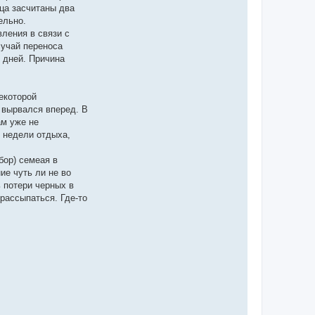
ца засчитаны два
ельно.
вления в связи с
лучай переноса
 дней. Причина
екоторой
 вырвался вперед. В
ам уже не
е недели отдыха,
бор) семеая в
ие чуть ли не во
ь потери черных в
 рассыпаться. Где-то