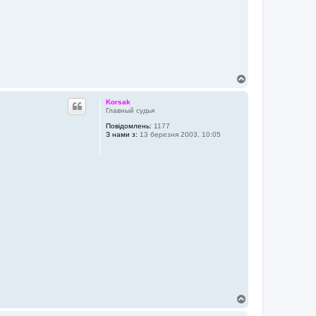
Д
о
г
Korsak
о
Главный судья
р
Повідомлень:
1177
и
З нами з:
13 березня 2003, 10:05
Д
о