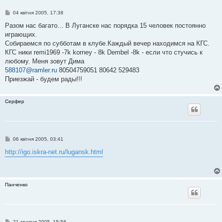
П
04 квітня 2005, 17:38
о
в
Разом нас багато... В Луганске нас порядка 15 человек постоянно
і
играющих.
д
о
Собираемся по субботам в клубе.Каждый вечер находимся на КГС.
м
КГС ники remi1969 -7k korney - 8k Dembel -8k - если что стучись к
л
е
любому. Меня зовут Дима
н
588107@ramler.ru
80504759051 80642 529483
н
я
Приезжай - будем рады!!!
Серфер
П
06 квітня 2005, 03:41
о
в
http://igo.iskra-net.ru/lugansk.html
і
д
о
м
л
Панченко
е
н
н
я
П
21 травня 2005, 15:56