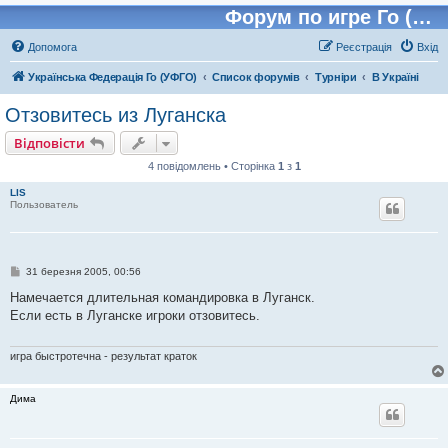
Форум по игре Го (Бадук, Вейчи)
Допомога
Реєстрація
Вхід
Українська Федерація Го (УФГО)
Список форумів
Турніри
В Україні
Отзовитесь из Луганска
Відповісти
4 повідомлень • Сторінка
1
з
1
LIS
Пользователь
П
31 березня 2005, 00:56
о
в
Намечается длительная командировка в Луганск.
і
Если есть в Луганске игроки отзовитесь.
д
о
м
л
игра быстротечна - результат краток
е
н
н
Дима
я