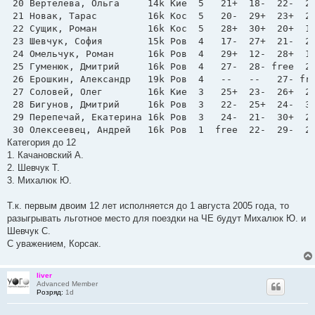
 20 Вертелева, Ольга     14k Кие  5   21+  18-  22-  23
 21 Новак, Тарас         16k Кос  5   20-  29+  23+  25
 22 Сущик, Роман         16k Кос  5   28+  30+  20+  16
 23 Шевчук, София        15k Ров  4   17-  27+  21-  20
 24 Омельчук, Роман      16k Ров  4   29+  12-  28+  19
 25 Гуменюк, Дмитрий     16k Ров  4   27-  28- free  21
 26 Ерошкин, Александр   19k Ров  4   --   --   27- fre
 27 Соловей, Олег        16k Кие  3   25+  23-  26+  29
 28 Бигунов, Дмитрий     16k Ров  3   22-  25+  24-  30
 29 Перепечай, Екатерина 16k Ров  3   24-  21-  30+  27
 30 Олексеевец, Андрей   16k Ров  1  free  22-  29-  2
Категория до 12
1. Качановский А.
2. Шевчук Т.
3. Михалюк Ю.
Т.к. первым двоим 12 лет исполняется до 1 августа 2005 года, то
разыгрывать льготное место для поездки на ЧЕ будут Михалюк Ю. и
Шевчук С.
С уважением, Корсак.
liver
Advanced Member
Розряд:
1d