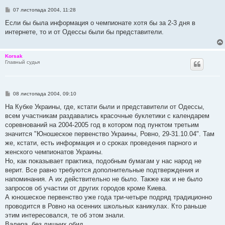
П
07 листопада 2004, 11:28
о
в
Если бы была информация о чемпионате хотя бы за 2-3 дня в
і
интернете, то и от Одессы были бы представители.
д
о
м
л
Korsak
е
Главный судья
н
н
я
П
08 листопада 2004, 09:10
о
в
На Кубке Украины, где, кстати были и представители от Одессы,
і
всем участникам раздавались красочные буклетики с календарем
д
о
соревнований на 2004-2005 год в котором под пунктом третьим
м
значится "Юношеское первенство Украины, Ровно, 29-31.10.04". Там
л
е
же, кстати, есть информация и о сроках проведения парного и
н
женского чемпионатов Украины.
н
я
Но, как показывает практика, подобным бумагам у нас народ не
верит. Все равно требуются дополнительные подтверждения и
напоминания. А их действительно не было. Также как и не было
запросов об участии от других городов кроме Киева.
А юношеское первенство уже года три-четыре подряд традиционно
проводится в Ровно на осенних школьных каникулах. Кто раньше
этим интересовался, те об этом знали.
Валера, без лишних обид.