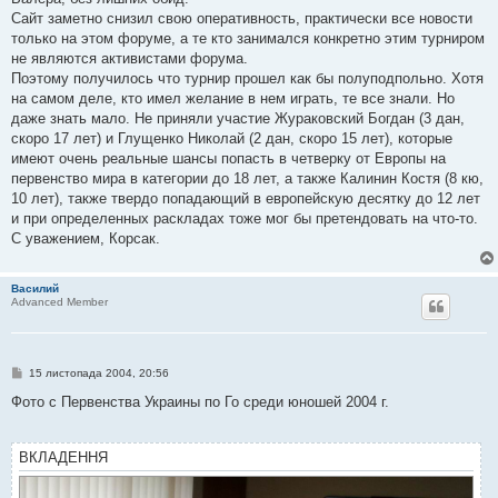
Сайт заметно снизил свою оперативность, практически все новости
только на этом форуме, а те кто занимался конкретно этим турниром
не являются активистами форума.
Поэтому получилось что турнир прошел как бы полуподпольно. Хотя
на самом деле, кто имел желание в нем играть, те все знали. Но
даже знать мало. Не приняли участие Жураковский Богдан (3 дан,
скоро 17 лет) и Глущенко Николай (2 дан, скоро 15 лет), которые
имеют очень реальные шансы попасть в четверку от Европы на
первенство мира в категории до 18 лет, а также Калинин Костя (8 кю,
10 лет), также твердо попадающий в европейскую десятку до 12 лет
и при определенных раскладах тоже мог бы претендовать на что-то.
С уважением, Корсак.
Василий
Advanced Member
П
15 листопада 2004, 20:56
о
в
Фото с Первенства Украины по Го среди юношей 2004 г.
і
д
о
м
ВКЛАДЕННЯ
л
е
н