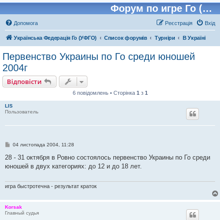
Форум по игре Го (Бадук, Вейчи)
Допомога
Реєстрація
Вхід
Українська Федерація Го (УФГО)
Список форумів
Турніри
В Україні
Первенство Украины по Го среди юношей
2004г
Відповісти
6 повідомлень • Сторінка
1
з
1
LIS
Пользователь
П
04 листопада 2004, 11:28
о
в
28 - 31 октября в Ровно состоялось первенство Украины по Го среди
і
юношей в двух категориях: до 12 и до 18 лет.
д
о
м
л
игра быстротечна - результат краток
е
н
н
Korsak
я
Главный судья