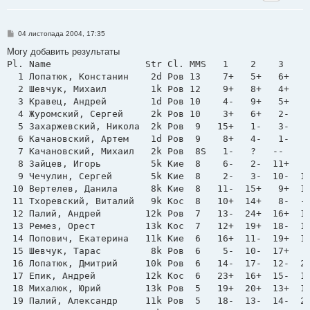
П
04 листопада 2004, 17:35
о
в
Могу добавить результаты
і
Pl. Name                 Str Cl. MMS   1    2    3    4
д
о
  1 Лопатюк, Констанин    2d Ров 13    7+   5+   6+   2
м
  2 Шевчук, Михаил        1k Ров 12    9+   8+   4+   1
л
е
  3 Кравец, Андрей        1d Ров 10    4-   9+   5+   6
н
  4 Журомский, Сергей     2k Ров 10    3+   6+   2-   5
н
я
  5 Захаржевский, Никола  2k Ров  9   15+   1-   3-   4
  6 Качановский, Артем    1d Ров  9    8+   4-   1-   3
  7 Качановский, Михаил   2k Ров  8Ѕ   1-   ?   --    8
  8 Зайцев, Игорь         5k Кие  8    6-   2-  11+   7
  9 Чечулин, Сергей       5k Кие  8    2-   3-  10-  15
 10 Вертелев, Данила      8k Кие  8   11-  15+   9+  18
 11 Тхоревский, Виталий   9k Кос  8   10+  14+   8-  --
 12 Палий, Андрей        12k Ров  7   13-  24+  16+  14
 13 Ремез, Орест         13k Кос  7   12+  19+  18-  17
 14 Попович, Екатерина   11k Кие  6   16+  11-  19+  12
 15 Шевчук, Тарас         8k Ров  6    5-  10-  17+   9
 16 Лопатюк, Дмитрий     10k Ров  6   14-  17-  12-  22
 17 Епик, Андрей         12k Кос  6   23+  16+  15-  13
 18 Михалюк, Юрий        13k Ров  5   19+  20+  13+  10
 19 Палий, Александр     11k Ров  5   18-  13-  14-  24