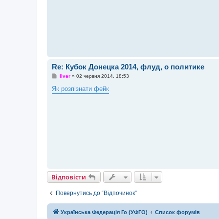
л
е
н
н
я
Re: Кубок Донецка 2014, флуд, о политике
П
liver
»
02 червня 2014, 18:53
о
в
Як розпізнати фейк
і
д
о
м
л
е
н
н
я
Відповісти
Повернутись до “Відпочинок”
Українська Федерація Го (УФГО)
Список форумів