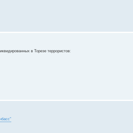
иквидированных в Торезе террористов:
нбасс"