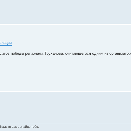
виации
итов победы регионала Труханова, считающегося одним из организатор
ді щастя саме знайде тебе.