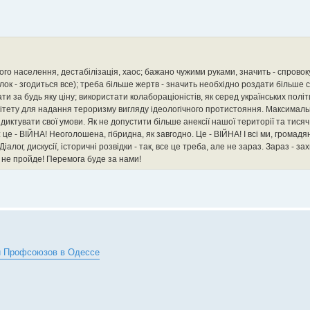
го населення, дестабілізація, хаос; бажано чужими руками, значить - спровок
к - згодиться все); треба більше жертв - значить необхідно роздати більше с
ти за будь яку ціну; використати колабораціоністів, як серед українських політ
ітету для надання тероризму вигляду ідеологічного протистояння. Максималь
ї диктувати свої умови. Як не допустити більше анексії нашої території та тися
е - ВІЙНА! Неоголошена, гібридна, як завгодно. Це - ВІЙНА! І всі ми, громадян
лог, дискусії, історичні розвідки - так, все це треба, але не зараз. Зараз - зах
орог не пройде! Перемога буде за нами!
ии Профсоюзов в Одессе