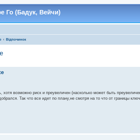
е Го (Бадук, Вейчи)
е
Відпочинок
е
ке
ь, хотя возможно риск и преувеличен (насколько может быть преувеличен
добрался. Так что все идет по плану,не смотря на то что от границы клю