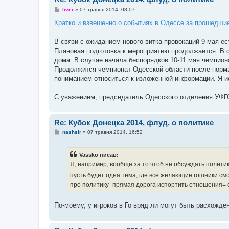
П
liver
»
07 травня 2014, 08:07
о
в
Кратко и взвешенно о событиях в Одессе за прошедшие
і
д
о
В связи с ожиданием нового витка провокаций 9 мая ес
м
Плановая подготовка к мероприятию продолжается. В 
л
е
дома. В случае начала беспорядков 10-11 мая чемпион
н
Продолжится чемпионат Одесской области после нормал
н
я
пониманием относиться к изложенной информации. Я ис
С уважением, председатель Одесского отделения УФГ
Re: Кубок Донецка 2014, флуд, о политике
П
nashsir
»
07 травня 2014, 16:52
о
в
і
Vassko писав:
д
о
Я, например, вообще за то чтоб не обсуждать полити
м
л
пусть будет одна тема, где все желающие гошники см
е
про политику- прямая дорога испортить отношения= с
н
н
я
По-моему, у игроков в Го вряд ли могут быть расхожде