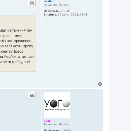
nashsir
о
Advanced Member
р
Повідомлень:
223
и
З нами з:
10 квітня 2013, 23:48
увати зіткнення між
тволів - тому
иків так і зрощеного
но залякати Європу.
ч жертв? Треба
и України, атаковані
истити країну, свої
Д
о
г
о
р
и
liver
Advanced Member
Повідомлень:
1824