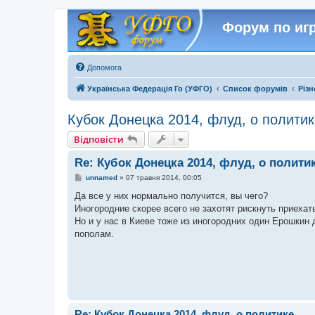
Форум по игр
Допомога
Українська Федерація Го (УФГО)
Список форумів
Різн
Кубок Донецка 2014, флуд, о политик
Відповісти
Re: Кубок Донецка 2014, флуд, о полити
П
unnamed
»
07 травня 2014, 00:05
о
в
Да все у них нормально получится, вы чего?
і
Иногородние скорее всего не захотят рискнуть приехат
д
о
Но и у нас в Киеве тоже из иногородних один Ерошкин 
м
пополам.
л
е
н
н
я
Re: Кубок Донецка 2014, флуд, о политике