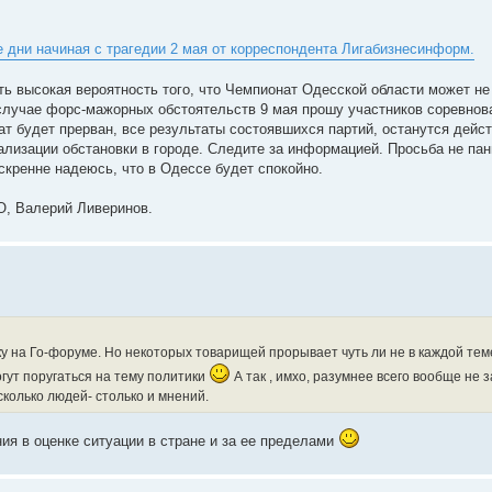
 дни начиная с трагедии 2 мая от корреспондента Лигабизнесинформ.
ть высокая вероятность того, что Чемпионат Одесской области может не
случае форс-мажорных обстоятельств 9 мая прошу участников соревнов
ат будет прерван, все результаты состоявшихся партий, останутся дейс
изации обстановки в городе. Следите за информацией. Просьба не пани
кренне надеюсь, что в Одессе будет спокойно.
О, Валерий Ливеринов.
ку на Го-форуме. Но некоторых товарищей прорывает чуть ли не в каждой те
огут поругаться на тему политики
А так , имхо, разумнее всего вообще не 
колько людей- столько и мнений.
ния в оценке ситуации в стране и за ее пределами