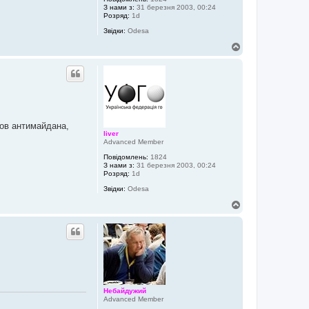
З нами з:
31 березня 2003, 00:24
Розряд:
1d
Звідки:
Odesa
Д
о
г
о
р
и
ов антимайдана,
liver
Advanced Member
Повідомлень:
1824
З нами з:
31 березня 2003, 00:24
Розряд:
1d
Звідки:
Odesa
Д
о
г
о
р
и
Небайдужий
Advanced Member