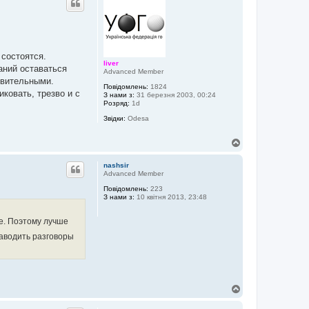
о
р
и
 состоятся.
liver
аний оставаться
Advanced Member
твительными.
Повідомлень:
1824
ковать, трезво и с
З нами з:
31 березня 2003, 00:24
Розряд:
1d
Звідки:
Odesa
Д
о
г
nashsir
о
Advanced Member
р
Повідомлень:
223
и
З нами з:
10 квітня 2013, 23:48
ме. Поэтому лучше
заводить разговоры
Д
о
г