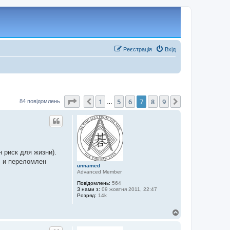
Реєстрація
Вхід
Сторінка
7
з
9
1
5
6
7
8
9
Поперед.
Далі
84 повідомлень
…
 риск для жизни).
ч и переломлен
unnamed
Advanced Member
Повідомлень:
564
З нами з:
09 жовтня 2011, 22:47
Розряд:
14k
Д
о
г