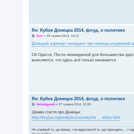
н
я
Re: Кубок Донецка 2014, флуд, о политике
П
liver
»
26 травня 2014, 16:22
о
в
Донецкий аэропорт зачищают при помощи штурмовой а
і
д
о
Об Одессе. После неожиданной для большинства одесс
м
выясняется, что здесь всё только начинается.
л
е
н
н
я
Re: Кубок Донецка 2014, флуд, о политике
П
Небайдужий
»
27 травня 2014, 10:26
о
в
Цікава стаття про Донецьк:
і
http://hvylya.org/analytics/society/str ... etske.html
д
о
м
л
Не утримуй те, що минає, і не відштовхуй те, що приходить ... і то
е