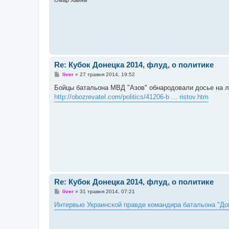
Омар Хайям
н
н
я
Re: Кубок Донецка 2014, флуд, о политике
П
liver
»
27 травня 2014, 19:52
о
в
Бойцы батальона МВД "Азов" обнародовали досье на л
і
http://obozrevatel.com/politics/41206-b ... ristov.htm
д
о
м
л
е
н
н
я
Re: Кубок Донецка 2014, флуд, о политике
П
liver
»
31 травня 2014, 07:21
о
в
Интервью Украинской правде командира батальона "До
і
д
о
м