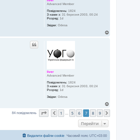
liver
б
Advanced Member
а
й
Повідомлень:
1824
д
З нами з:
31 березня 2003, 00:24
у
Розряд:
1d
ж
и
Звідки:
Odesa
й
Д
о
г
о
р
и
liver
Advanced Member
Повідомлень:
1824
З нами з:
31 березня 2003, 00:24
Розряд:
1d
Звідки:
Odesa
Д
о
Сторінка
7
з
9
1
5
6
7
8
9
г
Поперед.
Далі
84 повідомлень
…
о
р
Перейти
и
Видалити файли cookie
Часовий пояс
UTC+03:00