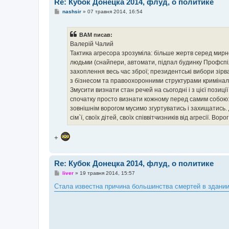
Re: Кубок Донецка 2014, флуд, о политике
П
nashsir
»
07 травня 2014, 16:54
о
в
і
BAM писав:
д
о
Валерій Чалий
м
Тактика агресора зрозуміла: більше жертв серед мирно
л
е
людьми (снайпери, автомати, підпал будинку Профспіло
н
захоплення весь час зброї; президентські вибори зірва
н
я
з бізнесом та правоохоронними структурами кримінал
Змусити визнати стан речей на сьогодні і з цієї позиці
спочатку просто визнати кожному перед самим собою: ц
зовнішнім ворогом мусимо згуртуватись і захищатись. Діа
сім`ї, своїх дітей, своїх співвітчизників від агресії. В
+
Re: Кубок Донецка 2014, флуд, о политике
П
liver
»
19 травня 2014, 15:57
о
в
Стала известна причина большинства смертей в здан
і
д
о
м
л
е
н