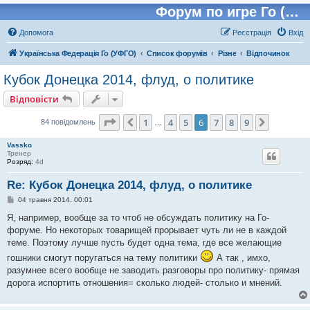
Форум по игре Го (Бадук, Вейчи)
Допомога
Реєстрація
Вхід
Українська Федерація Го (УФГО)
Список форумів
Різне
Відпочинок
Кубок Донецка 2014, флуд, о политике
Відповісти
Сторінка
6
з
9
1
4
5
6
7
8
9
Поперед.
Далі
84 повідомлень
…
Vassko
Тренер
Розряд:
4d
Re: Кубок Донецка 2014, флуд, о политике
П
04 травня 2014, 00:01
о
в
Я, например, вообще за то чтоб не обсуждать политику на Го-
і
форуме. Но некоторых товарищей прорывает чуть ли не в каждой
д
о
теме. Поэтому лучше пусть будет одна тема, где все желающие
м
гошники смогут поругаться на тему политики
А так , имхо,
л
е
разумнее всего вообще не заводить разговоры про политику- прямая
н
дорога испортить отношения= сколько людей- столько и мнений.
н
я