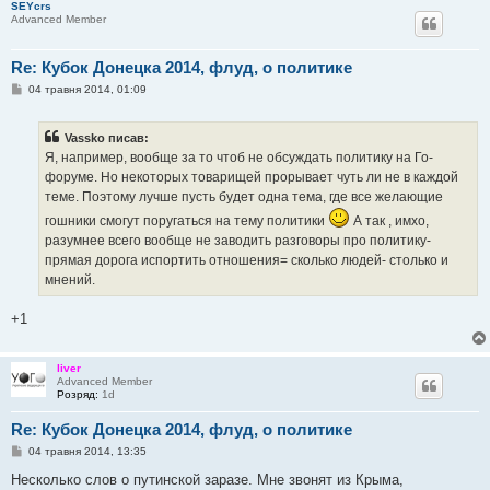
SEYcrs
Advanced Member
Re: Кубок Донецка 2014, флуд, о политике
П
04 травня 2014, 01:09
о
в
і
Vassko писав:
д
о
Я, например, вообще за то чтоб не обсуждать политику на Го-
м
форуме. Но некоторых товарищей прорывает чуть ли не в каждой
л
е
теме. Поэтому лучше пусть будет одна тема, где все желающие
н
н
гошники смогут поругаться на тему политики
А так , имхо,
я
разумнее всего вообще не заводить разговоры про политику-
прямая дорога испортить отношения= сколько людей- столько и
мнений.
+1
liver
Advanced Member
Розряд:
1d
Re: Кубок Донецка 2014, флуд, о политике
П
04 травня 2014, 13:35
о
в
Несколько слов о путинской заразе. Мне звонят из Крыма,
і