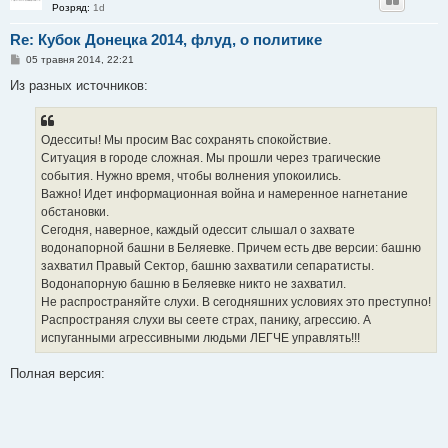
Розряд:
1d
Re: Кубок Донецка 2014, флуд, о политике
П
05 травня 2014, 22:21
о
в
Из разных источников:
і
д
о
м
Одесситы! Мы просим Вас сохранять спокойствие.
л
е
Ситуация в городе сложная. Мы прошли через трагические
н
события. Нужно время, чтобы волнения упокоились.
н
я
Важно! Идет информационная война и намеренное нагнетание
обстановки.
Сегодня, наверное, каждый одессит слышал о захвате
водонапорной башни в Беляевке. Причем есть две версии: башню
захватил Правый Сектор, башню захватили сепаратисты.
Водонапорную башню в Беляевке никто не захватил.
Не распространяйте слухи. В сегодняшних условиях это преступно!
Распространяя слухи вы сеете страх, панику, агрессию. А
испуганными агрессивными людьми ЛЕГЧЕ управлять!!!
Полная версия: