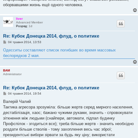
оборвавшими жизнь ещё одного человека.
liver
Advanced Member
Розряд:
1d
Re: Кубок Донецка 2014, флуд, о политике
П
04 травня 2014, 13:53
о
в
Одесситы составляют список погибших во время массовых
і
беспорядков 2 мая.
д
о
м
л
BAM
е
Administrator
н
н
я
Re: Кубок Донецка 2014, флуд, о политике
П
04 травня 2014, 19:54
о
в
Валерій Чалий
і
Тактика агресора зрозуміла: більше жертв серед мирного населення,
д
о
дестабілізація, хаос; бажано чужими руками, значить - спровокувати
м
зіткнення між людьми (снайпери, автомати, підпал будинку
л
е
Профспілок - згодиться все); треба більше жертв - значить необхідно
н
роздати більше стволів - тому захоплення весь час зброї;
н
я
президентські вибори зірвати за будь яку ціну; використати