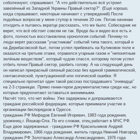
соболезнуют, спрашивают. "А что действительно всё устроил
д
о
завезённый из Западной Украины Правый сектор?". (Ещё хорошо,
м
когда спрашивают, некоторые начинают с утверждений) После
л
е
подобных вопросов у меня ступор в течение 20 сек. Потом начинаю
н
отходить и пытаюсь вкратце рассказать, что же было. Собеседник не
н
я
верит, что всё обстоит совсем не так. Вроде бы и видео все есть и
фото, полностью восстановлена хронология событий. Почему-то
люди верят рассказам "участникам" событий типа такого, который и
на Дерибасовской был, потом успел прибежать на Куликовое поле и
оказался на третьем этаже, отравился угарным газом и "непонятным
зелёным веществом", который чудом спасся, которому потом успел
отбить почки Правый сектор, разбить голову. А на следующий день
он написал прекрасный связный рассказ без единой грамматической,
синтаксической, пунктуационной или логической ошибки. Я
специально прочитал один такой рассказ пострадавшего "очевидца"
на 2-3 страницах. Прямо гении-герои документалистики среди нас, но
которые предпочитают оставаться анонимными.
Насчёт того, что нет войны. Уже задержаны и допрашиваются
граждане российской федерации, которые принимали участие в
организации беспорядков в Одессе.
гражданин РФ Мефедов Евгений Игоревич, 1983 года рождения,
уроженец г. Йошкар-Ола. По его словам, отец работает в МЧС РФ.
Еще двое задержанных - гражданин РФ Красильников Андрей
Владимирович, 1966 года рождения, житель города Нижний Новгород
гражданин РФ Золоташко Александр Александрович, 1976 года