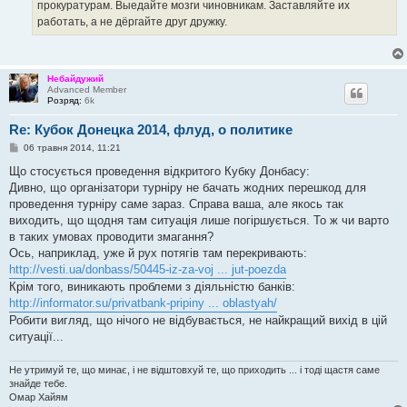
прокуратурам. Выедайте мозги чиновникам. Заставляйте их
работать, а не дёргайте друг дружку.
Небайдужий
Advanced Member
Розряд:
6k
Re: Кубок Донецка 2014, флуд, о политике
П
06 травня 2014, 11:21
о
в
Що стосується проведення відкритого Кубку Донбасу:
і
Дивно, що організатори турніру не бачать жодних перешкод для
д
о
проведення турніру саме зараз. Справа ваша, але якось так
м
виходить, що щодня там ситуація лише погіршується. То ж чи варто
л
е
в таких умовах проводити змагання?
н
Ось, наприклад, уже й рух потягів там перекривають:
н
я
http://vesti.ua/donbass/50445-iz-za-voj ... jut-poezda
Крім того, виникають проблеми з діяльністю банків:
http://informator.su/privatbank-pripiny ... oblastyah/
Робити вигляд, що нічого не відбувається, не найкращий вихід в цій
ситуації...
Не утримуй те, що минає, і не відштовхуй те, що приходить ... і тоді щастя саме
знайде тебе.
Омар Хайям