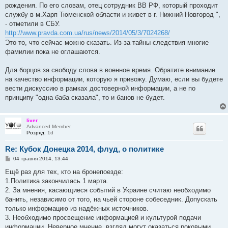
рождения. По его словам, отец сотрудник ВВ РФ, который проходит
службу в м.Харп Тюменской области и живет в г. Нижний Новгород ",
- отметили в СБУ.
http://www.pravda.com.ua/rus/news/2014/05/3/7024268/
Это то, что сейчас можно сказать. Из-за тайны следствия многие
фамилии пока не оглашаются.
Для борцов за свободу слова в военное время. Обратите внимание
на качество информации, которую я привожу. Думаю, если вы будете
вести дискуссию в рамках достоверной информации, а не по
принципу "одна баба сказала", то и банов не будет.
liver
Advanced Member
Розряд:
1d
Re: Кубок Донецка 2014, флуд, о политике
П
04 травня 2014, 13:44
о
в
Ещё раз для тех, кто на бронепоезде:
і
1.Политика закончилась 1 марта.
д
о
2. За мнения, касающиеся событий в Украине считаю необходимо
м
банить, независимо от того, на чьей стороне собеседник. Допускать
л
е
только информацию из надёжных источников.
н
3. Необходимо просвещение информацией и культурой подачи
н
я
информации. Неверное мнение, взгляд могут оказаться роковыми,