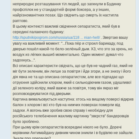
я
неприроднє розташування тіл людей, що загинули в Будинку
профспілок не у стандартній формі боксера, а у інших,
найрізноманітних позах. Що свідчить що смерть їх настигла
раптово.
В цьому контексті важливі свідчення сепаратиста, який був в
середині палаючого будинку:
http://sputnikipogrom.com/russia/ua/118 ... nian-hell/
. Звертаю вашу
увагу на важливий момент: "...Пока пёр и строил барикаду, под
дверью пошёл какой-то бело-зелёный дым. ХЗ, что это за хрень, но
воздух из лёгких вышиб моментально. Один момент думал что
задохнусь...".
Всі описані характеристи свідчать, що це був не чадний газ, який не
міг бути зеленим, він легше за повітря і йде згори, а не знизу і його
дія явна не та що описана сепаратистом, але все підпадає що
отруєння здійснили хлором, який є сильнодіючим газом, удушливої
дії зеленого коліру, який важче за повітря, тому він якраз міг
розповсюджуватися під дверьми.
Картина вимальовується наступна: хтось на вищому поверсі відкрив
балон з хлором і всі хто був на нижчих поверхах померли від
задухи. А вогонь вже зробив свою справу і необхідну для
російського телебачення жахливу картинку "звєрств" бандеровців
було зроблено.
При цьому крім сепаратистів всередині нікого не було. Доречі
керівники Антимайдану дивним чином зникли і в будівлю не зайшли.
Знали про операцію?