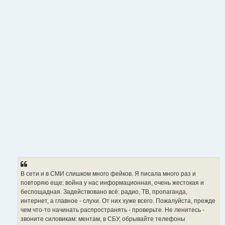
В сети и в СМИ слишком много фейков. Я писала много раз и
повторяю еще: война у нас информационная, очень жестокая и
беспощадная. Задействовано всё: радио, ТВ, пропаганда,
интернет, а главное - слухи. От них хуже всего. Пожалуйста, прежде
чем что-то начинать распространять - проверьте. Не ленитесь -
звоните силовикам: ментам, в СБУ, обрывайте телефоны