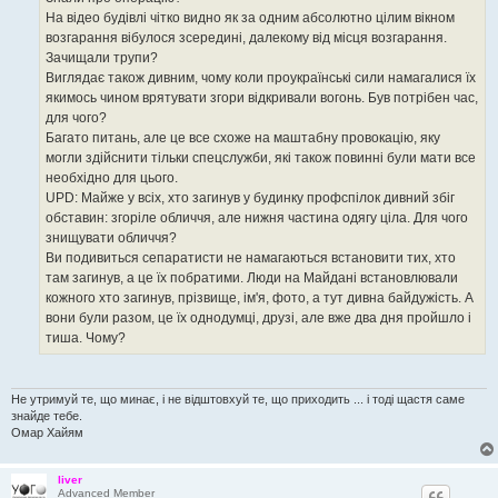
На відео будівлі чітко видно як за одним абсолютно цілим вікном
возгарання вібулося зсередині, далекому від місця возгарання.
Зачищали трупи?
Виглядає також дивним, чому коли проукраїнські сили намагалися їх
якимось чином врятувати згори відкривали вогонь. Був потрібен час,
для чого?
Багато питань, але це все схоже на маштабну провокацію, яку
могли здійснити тільки спецслужби, які також повинні були мати все
необхідно для цього.
UPD: Майже у всіх, хто загинув у будинку профспілок дивний збіг
обставин: згоріле обличчя, але нижня частина одягу ціла. Для чого
знищувати обличчя?
Ви подивиться сепаратисти не намагаються встановити тих, хто
там загинув, а це їх побратими. Люди на Майдані встановлювали
кожного хто загинув, прізвище, ім'я, фото, а тут дивна байдужість. А
вони були разом, це їх однодумці, друзі, але вже два дня пройшло і
тиша. Чому?
Не утримуй те, що минає, і не відштовхуй те, що приходить ... і тоді щастя саме
знайде тебе.
Омар Хайям
liver
Advanced Member