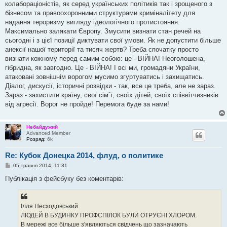
колабораціоністів, як серед українських політиків так і зрощеного з
бізнесом та правоохоронними структурами криміналітету для
надання тероризму вигляду ідеологічного протистояння.
Максимально залякати Європу. Змусити визнати стан речей на
сьогодні і з цієї позиції диктувати свої умови. Як не допустити більше
анексії нашої території та тисяч жертв? Треба спочатку просто
визнати кожному перед самим собою: це - ВІЙНА! Неоголошена,
гібридна, як завгодно. Це - ВІЙНА! І всі ми, громадяни України,
атаковані зовнішнім ворогом мусимо згуртуватись і захищатись.
Діалог, дискусії, історичні розвідки - так, все це треба, але не зараз.
Зараз - захистити країну, свої сім`ї, своїх дітей, своїх співвітчизників
від агресії. Ворог не пройде! Перемога буде за нами!
Небайдужий
Advanced Member
Розряд:
6k
Re: Кубок Донецка 2014, флуд, о политике
П
05 травня 2014, 11:31
о
в
Публікація з фейсбуку без коментарів:
і
д
о
м
Ілля Несходовський
л
е
ЛЮДЕЙ В БУДИНКУ ПРОФСПІЛОК БУЛИ ОТРУЄНІ ХЛОРОМ.
н
В мережі все більше з'являються свідчень що зазначають
н