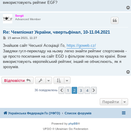
я
використовують рейтинг EGF?
Sergii
Advanced Member
Re: Чемпіонат України, чвертьфінал, 10-11.04.2021
П
15 квітня 2021, 11:27
о
в
Знайшов сайт Чеської Асоціації Го,
https://goweb.cz/
і
Завдяки гугл-перекладу на ньому легко знайти рейтинг спортсменів -
д
о
це просто посилання на сайт EGD з фільтром пошука по країні. Вони
м
використовують европейський рейтинг, інший не обчислюють, як я
л
е
зрозумів.
н
н
я
Відповісти
1
2
3
4
Поперед.
Далі
36 повідомлень
Перейти
Українська Федерація Го (УФГО)
Список форумів
Powered by
phpBB
®
UFGO © Ukrainian Go Federation