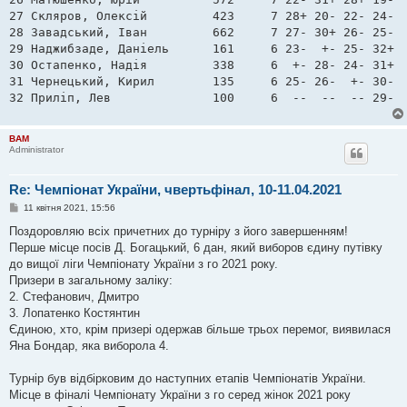
27 Скляров, Олексій         423     7 28+ 20- 22- 24- 3
28 Завадський, Іван         662     7 27- 30+ 26- 25- 2
29 Наджибзаде, Даніель      161     6 23-  +- 25- 32+ 2
30 Остапенко, Надія         338     6  +- 28- 24- 31+ 2
31 Чернецький, Кирил        135     6 25- 26-  +- 30- 3
32 Приліп, Лев              100     6  --  --  -- 29- 
BAM
Administrator
Re: Чемпіонат України, чвертьфінал, 10-11.04.2021
П
11 квітня 2021, 15:56
о
в
Поздоровляю всіх причетних до турніру з його завершенням!
і
Перше місце посів Д. Богацький, 6 дан, який виборов єдину путівку
д
о
до вищої ліги Чемпіонату України з го 2021 року.
м
Призери в загальному заліку:
л
е
2. Стефанович, Дмитро
н
3. Лопатенко Костянтин
н
я
Єдиною, хто, крім призері одержав більше трьох перемог, виявилася
Яна Бондар, яка виборола 4.
Турнір був відбірковим до наступних етапів Чемпіонатів України.
Місце в фіналі Чемпіонату України з го серед жінок 2021 року