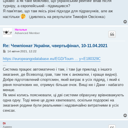
Цікаво: а як таке можливо, що український рейтинг впав після
і
турніру, а європейський - підвищився?
д
о
Я пам'ятаю, що там якісь різні підходи для підрахунків, але аж
м
настільки
（дивлюсь на результати Тимофія Овсієнка）
л
е
н
н
Наталья
я
Advanced Member
Re: Чемпіонат України, чвертьфінал, 10-11.04.2021
П
14 квітня 2021, 12:22
о
в
https://europeangodatabase.eu/EGD/Tourn ... y=E180329C
і
...
д
о
Система працює автоматично і там, і там (це приклад з іншого
м
змагання, де Всеволод грав, там теж є аномалки, і краще видно).
л
е
Добре підготовлений спортсмен, який виграє в усіх підряд, і який є
н
рівня початкових кю, отримує більше очок. Вищі кю і Дани - набагато
н
я
менше.
Як мені колись пояснювали, ці дві системи обрахунку врівноважують
одна одну. Тоді мене це дуже хвилювало, оскільки подорожі на
змагання родини були реальними і надзвичайно витратними в усіх
сенсах.
Di
Админ