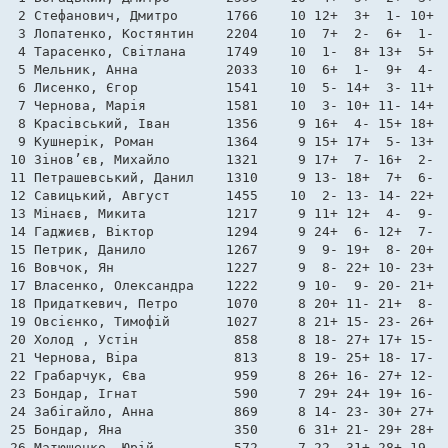
 2 Стефанович, Дмитро      1766    10 12+  3+  1- 10+  
 3 Лопатенко, Костянтин    2204    10  7+  2-  6+  1-  
 4 Тарасенко, Світлана     1749    10  1-  8+ 13+  5+  
 5 Мельник, Анна           2033    10  6+  1-  9+  4- 1
 6 Лисенко, Єгор           1541    10  5- 14+  3- 11+  
 7 Чернова, Марія          1581    10  3- 10+ 11- 14+  
 8 Красівський, Іван       1356     9 16+  4- 15+ 18+  
 9 Кушнерік, Роман         1364     9 15+ 17+  5- 13+  
10 Зінов’єв, Михайло       1321     9 17+  7- 16+  2- 1
11 Петрашевський, Данил    1310     9 13- 18+  7+  6- 1
12 Савицький, Август       1455    10  2- 13- 14- 22+ 1
13 Мінаєв, Микита          1217     9 11+ 12+  4-  9-  
14 Гаджиєв, Віктор         1294     9 24+  6- 12+  7- 1
15 Петрик, Данило          1267     9  9- 19+  8- 20+ 1
16 Вовчок, Ян              1227     9  8- 22+ 10- 23+ 1
17 Власенко, Олександра    1222     9 10-  9- 20- 21+ 2
18 Придаткевич, Петро      1070     8 20+ 11- 21+  8- 2
19 Овсієнко, Тимофій       1027     8 21+ 15- 23- 26+ 2
20 Холод , Устін            858     8 18- 27+ 17+ 15- 1
21 Чернова, Віра            813     8 19- 25+ 18- 17- 2
22 Грабарчук, Єва           959     8 26+ 16- 27+ 12- 2
23 Бондар, Ігнат            590     7 29+ 24+ 19+ 16- 1
24 Забігайло, Анна          869     8 14- 23- 30+ 27+ 1
25 Бондар, Яна              350     6 31+ 21- 29+ 28+ 2
26 Матюшенко, Юрій          572     7 22- 31+ 28+ 19- 2