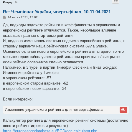
Розряд:
6d
Re: Чемпіонат України, чвертьфінал, 10-11.04.2021
П
14 квітня 2021, 13:02
о
в
Да, подходы подсчета рейтинга и коэффициенты в украинском и
і
европейском рейтинге отличаются. Также, небольшое влияние
д
о
оказывают разные стартовые рейтинги.
м
И, недавно изменилась система подсчета европейского рейтинга, к
л
е
старому варианту наша рейтинговая система была ближе.
н
Основное отличие нового европейского рейтинга от старого, то что
н
я
меньше теряется/получается рейтинга при проигрыше/выигрыше
если рейтинг соперников сильно отличается.
Например, в 3 туре, в партии Тимофія Овсієнка и Ігнат Бондар:
Изменение рейтинга у Тимофія:
в украинском рейтинге: -57
в европейском старом варианте: -62
в европейском новом варианте: -34
Если интересно:
Изменение украинского рейтинга для четвертьфинала
Калькулятор рейтинга для европейской рейтинг системы (достаточно
ввести рейтинг игроков и результат):
https://europeangodatabase.eu/EGD/gor_calculator.php