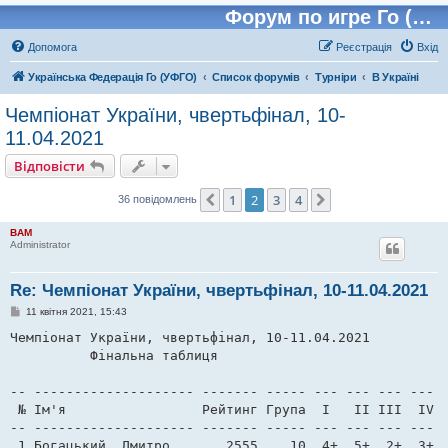
Форум по игре Го (Бадук, Вейчи)
Допомога
Реєстрація
Вхід
Українська Федерація Го (УФГО)
Список форумів
Турніри
В Україні
Чемпіонат України, чвертьфінал, 10-
11.04.2021
Відповісти
1
2
3
4
Поперед.
Далі
36 повідомлень
BAM
Administrator
Re: Чемпіонат України, чвертьфінал, 10-11.04.2021
П
11 квітня 2021, 15:43
о
в
Чемпіонат України, чвертьфінал, 10-11.04.2021 

і
          Фінальна таблиця                             
д
о
м
-- -------------------- ------- ----- --- --- --- --- -
л
е
 № Ім'я                 Рейтинг Група  I   II III  IV  
н
-- -------------------- ------- ----- --- --- --- --- -
н
я
 1 Богацький, Дмитро       2555    10  4+  5+  2+  3+  