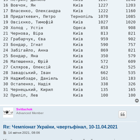
16 Вовчок, Ян               Київ      1227       1203

17 Власенко, Олександра     Київ      1222       1160

18 Придаткевич, Петро      Тернопіль  1070       1085

19 Овсієнко, Тимофій        Київ      1027       1020

20 Холод , Устін            Одеса      858        908

21 Чернова, Віра            Київ       813        821

22 Грабарчук, Єва           Київ       959        902

23 Бондар, Ігнат            Київ       590        757

24 Забігайло, Анна          Київ       869        821

25 Бондар, Яна              Київ       350        579

26 Матюшенко, Юрій          Київ       572        609

27 Скляров, Олексій         Київ       423        525

28 Завадський, Іван         Київ       662        535

29 Наджибзаде, Даніель      Київ       161        183

30 Остапенко, Надія         Київ       338        326

31 Чернецький, Кирил        Київ       135        165

Svitlachok
Advanced Member
Re: Чемпіонат України, чвертьфінал, 10-11.04.2021
П
14 квітня 2021, 08:06
о
в