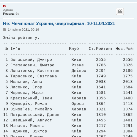
л
Di
е
Админ
н
Розряд:
6d
н
я
Re: Чемпіонат України, чвертьфінал, 10-11.04.2021
П
14 квітня 2021, 00:19
о
в
Зміна рейтингу:

і
-- ----------------------- ------- ---------- ---------
д
о
 № Ім'я                    Клуб    Ст.Рейтинг Нов.Рейти
м
-- ----------------------- ------- ---------- ---------
л
е
 1 Богацький, Дмитро        Київ      2555       2556

н
 2 Стефанович, Дмитро       Рівне     1766       1826

н
я
 3 Лопатенко, Костянтин     Дніпро    2204       2186

 4 Тарасенко, Світлана      Київ      1749       1775

 5 Мельник, Анна            Київ      2033       2013

 6 Лисенко, Єгор            Київ      1541       1584

 7 Чернова, Марія           Київ      1581       1541

 8 Красівський, Іван        Харків    1356       1400

 9 Кушнерік, Роман          Одеса     1364       1418

10 Зінов’єв, Михайло        Харків    1321       1374

11 Петрашевський, Данил     Київ      1310       1362

12 Савицький, Август        Київ      1455       1401

13 Мінаєв, Микита           Київ      1217       1291

14 Гаджиєв, Віктор          Київ      1294       1304

15 Петрик, Данило           Київ      1267       1240
