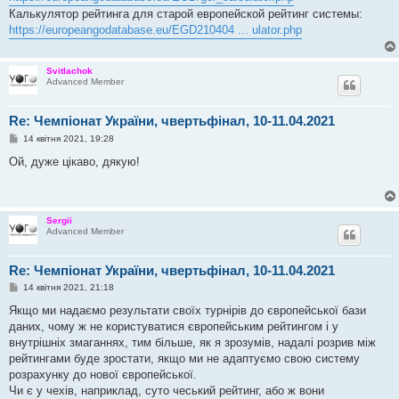
Калькулятор рейтинга для старой европейской рейтинг системы:
https://europeangodatabase.eu/EGD210404 ... ulator.php
Svitlachok
Advanced Member
Re: Чемпіонат України, чвертьфінал, 10-11.04.2021
П
14 квітня 2021, 19:28
о
в
Ой, дуже цікаво, дякую!
і
д
о
м
л
Sergii
е
Advanced Member
н
н
я
Re: Чемпіонат України, чвертьфінал, 10-11.04.2021
П
14 квітня 2021, 21:18
о
в
Якщо ми надаємо результати своїх турнірів до європейської бази
і
даних, чому ж не користуватися європейським рейтингом і у
д
о
внутрішніх змаганнях, тим більше, як я зрозумів, надалі розрив між
м
рейтингами буде зростати, якщо ми не адаптуємо свою систему
л
е
розрахунку до нової європейської.
н
Чи є у чехів, наприклад, суто чеський рейтинг, або ж вони
н