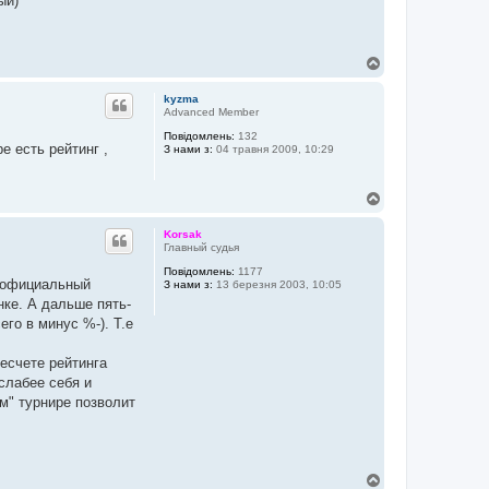
ый)
Д
о
г
kyzma
о
Advanced Member
р
Повідомлень:
132
и
е есть рейтинг ,
З нами з:
04 травня 2009, 10:29
Д
о
г
Korsak
о
Главный судья
р
Повідомлень:
1177
и
н официальный
З нами з:
13 березня 2003, 10:05
нке. А дальше пять-
го в минус %-). Т.е
ресчете рейтинга
слабее себя и
м" турнире позволит
Д