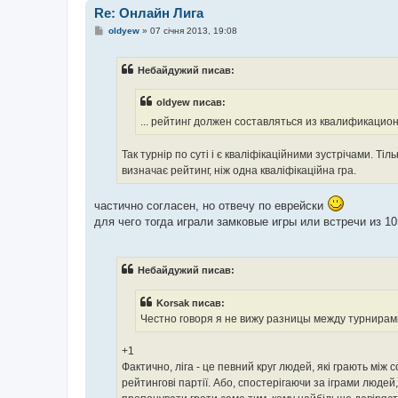
Re: Онлайн Лига
П
oldyew
»
07 січня 2013, 19:08
о
в
і
Небайдужий писав:
д
о
м
oldyew писав:
л
е
... рейтинг должен составляться из квалификацио
н
н
я
Так турнір по суті і є кваліфікаційними зустрічами. Тіль
визначає рейтинг, ніж одна кваліфікаційна гра.
частично согласен, но отвечу по еврейски
для чего тогда играли замковые игры или встречи из 10
Небайдужий писав:
Korsak писав:
Честно говоря я не вижу разницы между турнирами
+1
Фактично, ліга - це певний круг людей, які грають мі
рейтингові партії. Або, спостерігаючи за іграми людей,