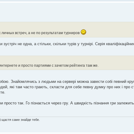
х личных встреч, а не по результатам турниров
и зустріч не одна, а стільки, скільки турів у турнірі. Серія кваліфікаційн
интернете и просто партиями с зачетом рейтинга там же.
 собою. Знайомлячись з людьми на сервері можна завести собі певний кру
юдей, які там часто грають, скласти для себе певну думку про них і про с
те.
чи просто так. Го пізнається через гру. А швидкість пізнання гри залежить 
ді щастя саме знайде тебе.