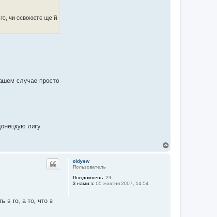
ого, чи освоюєте ще й
нашем случае просто
донецкую лигу
Д
о
г
oldyew
о
Пользователь
р
Повідомлень:
29
и
З нами з:
05 жовтня 2007, 14:54
 в го, а то, что в