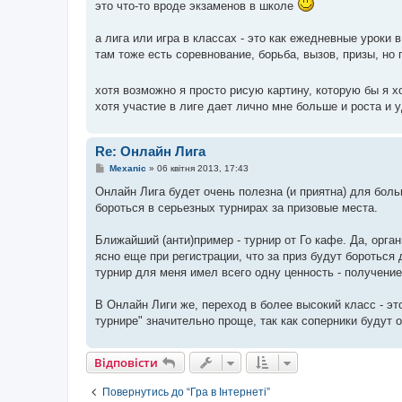
это что-то вроде экзаменов в школе
н
н
я
а лига или игра в классах - это как ежедневные уроки 
там тоже есть соревнование, борьба, вызов, призы, но
хотя возможно я просто рисую картину, которую бы я 
хотя участие в лиге дает лично мне больше и роста и 
Re: Онлайн Лига
П
Mexanic
»
06 квітня 2013, 17:43
о
в
Онлайн Лига будет очень полезна (и приятна) для боль
і
бороться в серьезных турнирах за призовые места.
д
о
м
Ближайший (анти)пример - турнир от Го кафе. Да, орган
л
е
ясно еще при регистрации, что за приз будут бороться
н
турнир для меня имел всего одну ценность - получение
н
я
В Онлайн Лиги же, переход в более высокий класс - эт
турнире" значительно проще, так как соперники будут 
Відповісти
Повернутись до “Гра в Інтернеті”