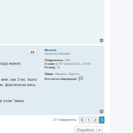
Д
о
г
Mexanic
о
Advanced Member
р
Повідомлень:
180
и
когда можно
З нами з:
09 червня 2011, 19:09
Розряд:
7k
Звідки:
Украина, Одесса
К
Контактна інформація:
 мне, как 3 кю, было
о
н
ом, фактически весь
т
а
к
т
в этом "мини-
н
а
і
Д
н
о
ф
1
2
3
г
Поперед.
27 повідомлень
о
о
р
м
р
Перейти
а
и