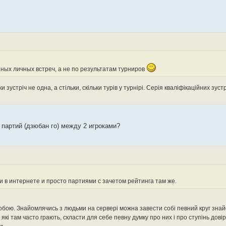
нных личных встреч, а не по результатам турниров
ки зустріч не одна, а стільки, скільки турів у турнірі. Серія кваліфікаційних зу
 партий (дзюбан го) между 2 игроками?
 в интернете и просто партиями с зачетом рейтинга там же.
ж собою. Знайомлячись з людьми на сервері можна завести собі певний круг знай
 які там часто грають, скласти для себе певну думку про них і про ступінь дові