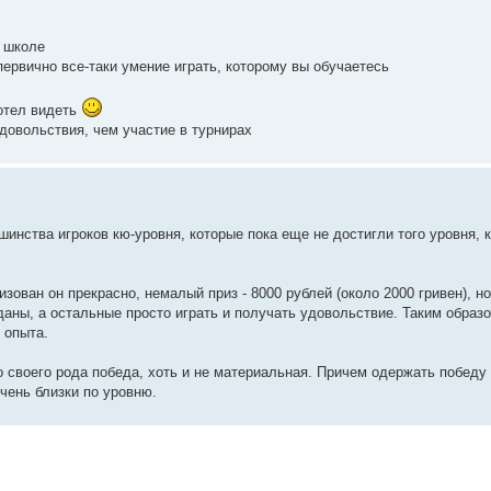
в школе
 первично все-таки умение играть, которому вы обучаетесь
хотел видеть
удовольствия, чем участие в турнирах
шинства игроков кю-уровня, которые пока еще не достигли того уровня, 
изован он прекрасно, немалый приз - 8000 рублей (около 2000 гривен), но
 даны, а остальные просто играть и получать удовольствие. Таким образ
 опыта.
о своего рода победа, хоть и не материальная. Причем одержать победу 
очень близки по уровню.