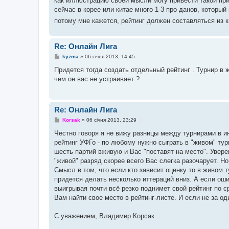
как иллюстрацию своей мысли могу привести такой при
сейчас в корее или китае много 1-3 про данов, который
потому мне кажется, рейтинг должен составляться из 
Re: Онлайн Лига
П
kyzma
»
06 січня 2013, 14:45
о
в
Придется тогда создать отдельный рейтинг . Турнир в 
і
чем он вас не устраивает ?
д
о
м
л
е
Re: Онлайн Лига
н
н
П
Korsak
»
06 січня 2013, 23:29
я
о
в
Честно говоря я не вижу разницы между турнирами в и
і
рейтинг УФГо - по любому нужно сыграть в "живом" тур
д
о
шесть партий вживую и Вас "поставят на место". Увере
м
"живой" разряд скорее всего Вас слегка разочарует. Н
л
е
Смысл в том, что если кто зависит оценку то в живом 
н
придется делать несколько иттераций вниз. А если оши
н
я
выигрывая почти всё резко поднимет свой рейтинг по с
Вам найти свое место в рейтинг-листе. И если не за од
С уважением, Владимир Корсак