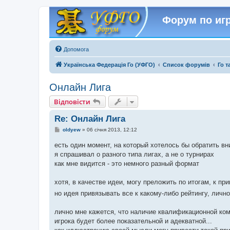
Форум по игр
Допомога
Українська Федерація Го (УФГО)
Список форумів
Го т
Онлайн Лига
Відповісти
Re: Онлайн Лига
П
oldyew
»
06 січня 2013, 12:12
о
в
есть один момент, на который хотелось бы обратить в
і
я спрашивал о разного типа лигах, а не о турнирах
д
о
как мне видится - это немного разный формат
м
л
е
хотя, в качестве идеи, могу преложить по итогам, к пр
н
н
но идея привязывать все к какому-либо рейтингу, личн
я
лично мне кажется, что наличие квалификационной коми
игрока будет более показательной и адекватной...