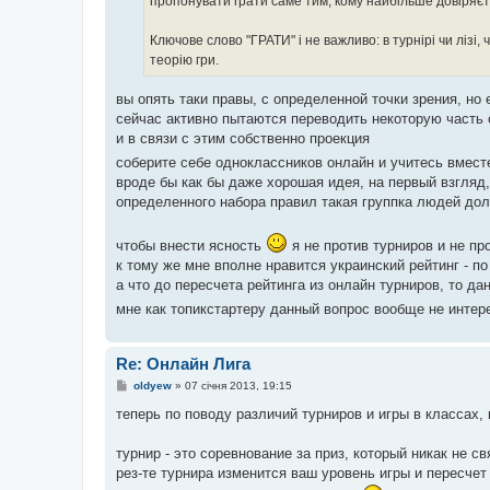
пропонувати грати саме тим, кому найбільше довіряєт
Ключове слово "ГРАТИ" і не важливо: в турнірі чи лізі,
теорію гри.
вы опять таки правы, с определенной точки зрения, но
сейчас активно пытаются переводить некоторую часть 
и в связи с этим собственно проекция
соберите себе одноклассников онлайн и учитесь вмест
вроде бы как бы даже хорошая идея, на первый взгляд
определенного набора правил такая группка людей дол
чтобы внести ясность
я не против турниров и не пр
к тому же мне вполне нравится украинский рейтинг - по
а что до пересчета рейтинга из онлайн турниров, то д
мне как топикстартеру данный вопрос вообще не инте
Re: Онлайн Лига
П
oldyew
»
07 січня 2013, 19:15
о
в
теперь по поводу различий турниров и игры в классах, 
і
д
о
турнир - это соревнование за приз, который никак не св
м
рез-те турнира изменится ваш уровень игры и пересчет 
л
е