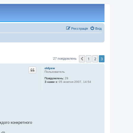
Реєстрація
Вхід
1
2
3
Поперед.
27 повідомлень
oldyew
Пользователь
Повідомлень:
29
З нами з:
05 жовтня 2007, 14:54
ждого конкретного