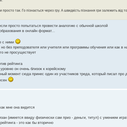
е.
 чи просто так. Го пізнається через гру. А швидкість пізнання гри залежить від т
 если просто попытаться провести аналогию с обычной школой
образования в онлайн формат...
е с ними
, но без преподователя или учителя или программы обучения или как в 
го не просуществует
отив рейтинга
 уровню он очень близок к корейскому
анный момент сюда принес один из участников треда, который писал про 
ресен
как мне она видится
язан (имеется ввиду физически сам приз - деньги, титул) с умением играть
рейтинга - это как бы вторично