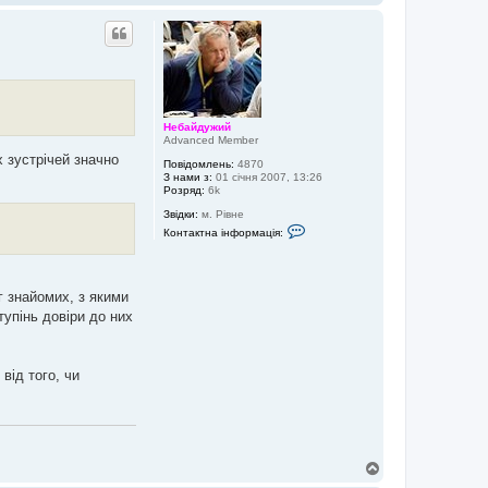
о
г
о
р
и
Небайдужий
Advanced Member
их зустрічей значно
Повідомлень:
4870
З нами з:
01 січня 2007, 13:26
Розряд:
6k
Звідки:
м. Рівне
К
Контактна інформація:
о
н
т
а
к
г знайомих, з якими
т
тупінь довіри до них
н
а
і
н
ф
від того, чи
о
р
м
а
ц
і
я
Д
к
о
о