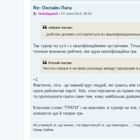
Re: Онлайн Лига
П
Небайдужий
»
07 січня 2013, 08:51
о
в
і
oldyew писав:
д
о
... рейтинг должен составляться из квалификационны
м
л
е
Так турнір по суті і є кваліфікаційними зустрічами. Тільк
н
точніше визначає рейтинг, ніж одна кваліфікаційна гра.
н
я
Korsak писав:
Честно говоря я не вижу разницы между турнирами в 
+1
Фактично, ліга - це певний круг людей, які грають між
грати рейтингові партії. Або, спостерігаючи за іграми л
та пропонувати грати саме тим, кому найбільше довіряє
Ключове слово "ГРАТИ" і не важливо: в турнірі чи лізі, 
освоюєте ще й теорію гри.
Не утримуй те, що минає, і не відштовхуй те, що приходить ... і то
Омар Хайям