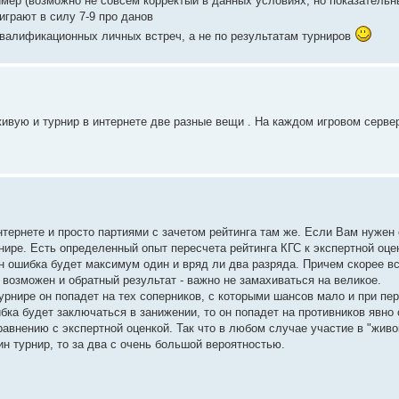
мер (возможно не совсем корректый в данных условиях, но показательн
 играют в силу 7-9 про данов
квалификационных личных встреч, а не по результатам турниров
живую и турнир в интернете две разные вещи . На каждом игровом сервер
нтернете и просто партиями с зачетом рейтинга там же. Если Вам нуже
нире. Есть определенный опыт пересчета рейтинга КГС к экспертной оце
н ошибка будет максимум один и вряд ли два разряда. Причем скорее все
о возможен и обратный результат - важно не замахиваться на великое.
турнире он попадет на тех соперников, с которыми шансов мало и при пе
бка будет заключаться в занижении, то он попадет на противников явно 
равнению с экспертной оценкой. Так что в любом случае участие в "живо
ин турнир, то за два с очень большой вероятностью.