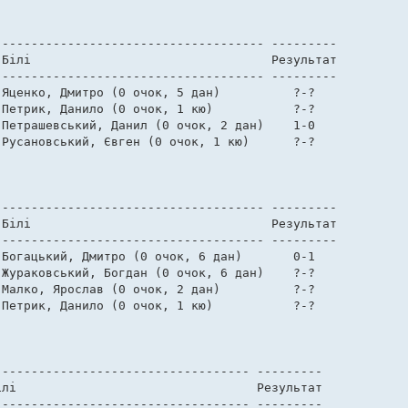
------------------------------------ --------- 

Білі                                 Результат 

------------------------------------ --------- 

Яценко, Дмитро (0 очок, 5 дан)          ?-?    

Петрик, Данило (0 очок, 1 кю)           ?-?    

Петрашевський, Данил (0 очок, 2 дан)    1-0    

Русановський, Євген (0 очок, 1 кю)      ?-?    

------------------------------------ --------- 

Білі                                 Результат 

------------------------------------ --------- 

Богацький, Дмитро (0 очок, 6 дан)       0-1    

Жураковський, Богдан (0 очок, 6 дан)    ?-?    

Малко, Ярослав (0 очок, 2 дан)          ?-?    

Петрик, Данило (0 очок, 1 кю)           ?-?    

     

---------------------------------- --------- 

лі                                 Результат 

---------------------------------- --------- 
