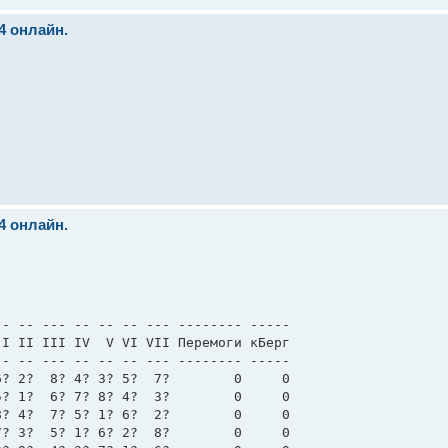
24 онлайн.
24 онлайн.
- -- --- -- -- -- --- -------- ----- 

I II III IV  V VI VII Перемоги кБерг 

- -- --- -- -- -- --- -------- ----- 

? 2?  8? 4? 3? 5?  7?        0     0 

? 1?  6? 7? 8? 4?  3?        0     0 

? 4?  7? 5? 1? 6?  2?        0     0 

? 3?  5? 1? 6? 2?  8?        0     0 
