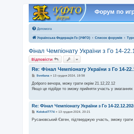
Форум по игр
Допомога
Українська Федерація Го (УФГО)
Список форумів
Тур
Фінал Чемпіонату України з Го 14-22.
Відповісти
Re: Фінал Чемпіонату України з Го 14-22.
П
Svetlana
»
13 грудня 2024, 19:58
о
в
Доброго вечора, можу грати окрім 21.12,22.12
і
Якщо це підійде то зможу прийняти участь у змаганнях
д
о
м
л
е
Re: Фінал Чемпіонату України з Го 14-22.12.20
н
н
П
Kolokol7774
»
13 грудня 2024, 20:21
я
о
в
Русановський Євген, підтверджую участь, зможу грати в
і
д
о
м