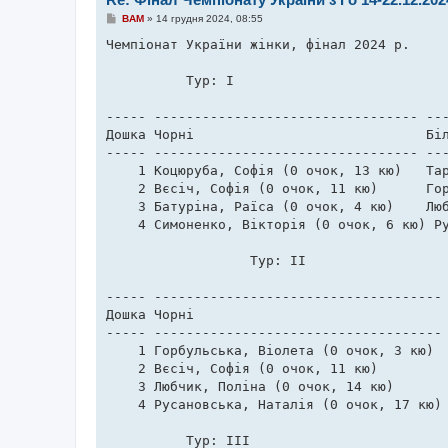
П
BAM
»
14 грудня 2024, 08:55
о
в
Чемпіонат України жінки, фінал 2024 р. 

і
д
о
          Тур: I                           
м
л
е
----- --------------------------------- ---
н
Дошка Чорні                             Біл
н
я
----- --------------------------------- ---
    1 Коцюруба, Софія (0 очок, 13 кю)   Тар
    2 Вєсіч, Софія (0 очок, 11 кю)      Гор
    3 Батуріна, Раїса (0 очок, 4 кю)    Люб
    4 Симоненко, Вікторія (0 очок, 6 кю) Ру
	          Тур: II                                     

----- ------------------------------------ 
Дошка Чорні                                
----- ------------------------------------ 
    1 Горбульська, Віолета (0 очок, 3 кю)  
    2 Вєсіч, Софія (0 очок, 11 кю)         
    3 Любчик, Поліна (0 очок, 14 кю)       
    4 Русановська, Наталія (0 очок, 17 кю) 
          Тур: III                         