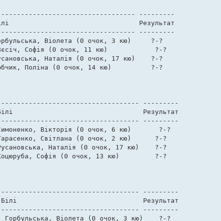
---------------------------------- --------- 

лі                                 Результат 

---------------------------------- --------- 

рбульська, Віолета (0 очок, 3 кю)     ?-?    

єсіч, Софія (0 очок, 11 кю)            ?-?    

сановська, Наталія (0 очок, 17 кю)    ?-?    

бчик, Поліна (0 очок, 14 кю)          ?-?    

----------------------------------- --------- 

ілі                                 Результат 

----------------------------------- --------- 

имоненко, Вікторія (0 очок, 6 кю)       ?-?    

арасенко, Світлана (0 очок, 2 кю)      ?-?    

усановська, Наталія (0 очок, 17 кю)    ?-?    

оцюруба, Софія (0 очок, 13 кю)         ?-?    

----------------------------------- --------- 

Білі                                Результат 

----------------------------------- --------- 

 Горбульська, Віолета (0 очок, 3 кю)    ?-?    
