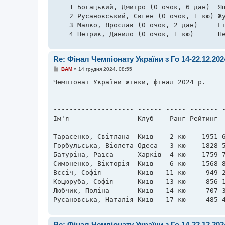
    1 Богацький, Дмитро (0 очок, 6 дан)  Яц
    2 Русановський, Євген (0 очок, 1 кю) Жу
    3 Малко, Ярослав (0 очок, 2 дан)     Гі
    4 Петрик, Данило (0 очок, 1 кю)      П
Re: Фінал Чемпіонату України з Го 14-22.12.20
П
BAM
»
14 грудня 2024, 08:55
о
в
Чемпіонат України жінки, фінал 2024 р. 

і
д
о
м
-------------------- ------ ----- ------- -
л
е
Ім'я                 Клуб    Ранг Рейтинг  
н
-------------------- ------ ----- ------- -
н
я
Тарасенко, Світлана  Київ    2 кю    1951 6
Горбульська, Віолета Одеса   3 кю    1828 5
Батуріна, Раїса      Харків  4 кю    1759 7
Симоненко, Вікторія  Київ    6 кю    1568 8
Вєсіч, Софія         Київ   11 кю     949 2
Коцюруба, Софія      Київ   13 кю     856 1
Любчик, Поліна       Київ   14 кю     707 3
Русановська, Наталія Київ   17 кю     485 
Re: Фінал Чемпіонату України з Го 14-22.12.20