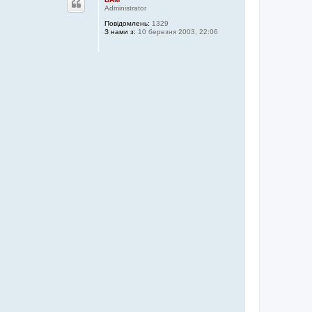
о
Administrator
р
Повідомлень:
1329
и
З нами з:
10 березня 2003, 22:06