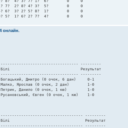
? 8?  4? 3? 7? 1?  6?        0     0 

? 7?  2? 8? 4? 3?  5?        0     0 

? 6?  3? 2? 5? 8?  1?        0     0 

3? 5?  1? 6? 2? 7?  4?        0     0 
24 онлайн.
     

---------------------------------- --------- 

Білі                               Результат 

---------------------------------- --------- 

Богацький, Дмитро (0 очок, 6 дан)     0-1    

Малко, Ярослав (0 очок, 2 дан)        1-0    

Петрик, Данило (0 очок, 1 кю)         1-0    

Русановський, Євген (0 очок, 1 кю)    1-0    

     

------------------------------------ --------- 

Білі                                 Результат 

------------------------------------ --------- 
