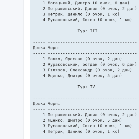
    1 Богацький, Дмитро (0 очок, 6 дан)    
    2 Петрашевський, Данил (0 очок, 2 дан) 
    3 Петрик, Данило (0 очок, 1 кю)        
    4 Русановський, Євген (0 очок, 1 кю)   
	          Тур: III                              

----- ------------------------------------ 
Дошка Чорні                                
----- ------------------------------------ 
    1 Малко, Ярослав (0 очок, 2 дан)       
    2 Жураковський, Богдан (0 очок, 6 дан) 
    3 Гілязов, Олександр (0 очок, 2 дан)   
    4 Яценко, Дмитро (0 очок, 5 дан)       
	          Тур: IV                               

----- ------------------------------------ 
Дошка Чорні                                
----- ------------------------------------ 
    1 Петрашевський, Данил (0 очок, 2 дан) 
    2 Яценко, Дмитро (0 очок, 5 дан)       
    3 Русановський, Євген (0 очок, 1 кю)   
    4 Петрик, Данило (0 очок, 1 кю)        