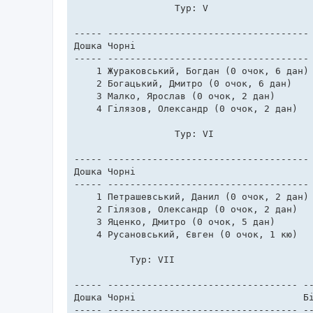
	          Тур: V                                

----- ------------------------------------ 
Дошка Чорні                                
----- ------------------------------------ 
    1 Жураковський, Богдан (0 очок, 6 дан) 
    2 Богацький, Дмитро (0 очок, 6 дан)    
    3 Малко, Ярослав (0 очок, 2 дан)       
    4 Гілязов, Олександр (0 очок, 2 дан)   
	          Тур: VI                               

----- ------------------------------------ 
Дошка Чорні                                
----- ------------------------------------ 
    1 Петрашевський, Данил (0 очок, 2 дан) 
    2 Гілязов, Олександр (0 очок, 2 дан)   
    3 Яценко, Дмитро (0 очок, 5 дан)       
    4 Русановський, Євген (0 очок, 1 кю)   
          Тур: VII                         
----- ---------------------------------- --
Дошка Чорні                              Бі
----- ---------------------------------- --