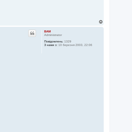
Д
о
г
BAM
о
Administrator
р
Повідомлень:
1329
и
З нами з:
10 березня 2003, 22:06