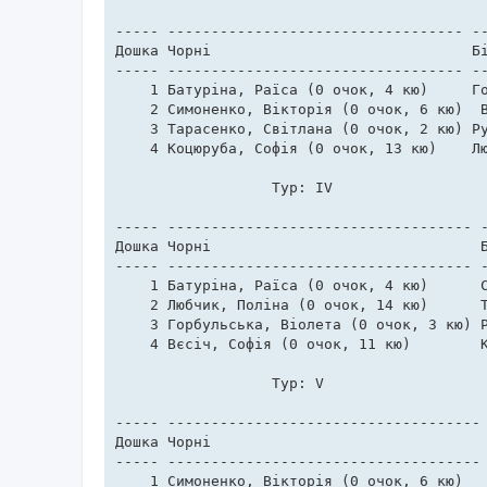
----- ---------------------------------- --
Дошка Чорні                              Бі
----- ---------------------------------- --
    1 Батуріна, Раїса (0 очок, 4 кю)     Го
    2 Симоненко, Вікторія (0 очок, 6 кю)  В
    3 Тарасенко, Світлана (0 очок, 2 кю) Ру
    4 Коцюруба, Софія (0 очок, 13 кю)    Лю
	          Тур: IV                                     

----- ----------------------------------- -
Дошка Чорні                               Б
----- ----------------------------------- -
    1 Батуріна, Раїса (0 очок, 4 кю)      С
    2 Любчик, Поліна (0 очок, 14 кю)      Т
    3 Горбульська, Віолета (0 очок, 3 кю) Р
    4 Вєсіч, Софія (0 очок, 11 кю)        К
	          Тур: V                                      

----- ------------------------------------ 
Дошка Чорні                                
----- ------------------------------------ 
    1 Симоненко, Вікторія (0 очок, 6 кю)   