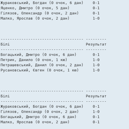
Жураковський, Богдан (0 очок, 6 дан)    0-1    

Яценко, Дмитро (0 очок, 5 дан)          0-1    

Гілязов, Олександр (0 очок, 2 дан)      0-1    

Малко, Ярослав (0 очок, 2 дан)          1-0    

------------------------------------ --------- 

Білі                                 Результат 

------------------------------------ --------- 

Богацький, Дмитро (0 очок, 6 дан)       0-1    

Петрик, Данило (0 очок, 1 кю)           1-0    

Петрашевський, Данил (0 очок, 2 дан)    1-0   

Русановський, Євген (0 очок, 1 кю)      1-0    

------------------------------------ --------- 

Білі                                 Результат 

------------------------------------ --------- 

Жураковський, Богдан (0 очок, 6 дан)    0-1    

Гілязов, Олександр (0 очок, 2 дан)      1-0    

Богацький, Дмитро (0 очок, 6 дан)       0-1 

Малко, Ярослав (0 очок, 2 дан)          0-1   
