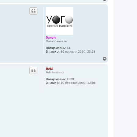
о
г
о
р
и
Danylo
Пользователь
Повідомлень:
14
З нами з:
30 вересня 2020, 23:23
Д
о
г
BAM
о
Administrator
р
Повідомлень:
1329
и
З нами з:
10 березня 2003, 22:06