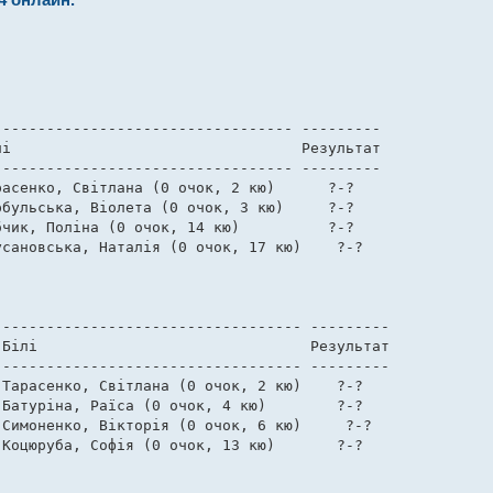
           

--------------------------------- --------- 

і                                 Результат 

--------------------------------- --------- 

асенко, Світлана (0 очок, 2 кю)      ?-?    

бульська, Віолета (0 очок, 3 кю)     ?-?    

чик, Поліна (0 очок, 14 кю)          ?-?    

сановська, Наталія (0 очок, 17 кю)    ?-?    

---------------------------------- --------- 

Білі                               Результат 

---------------------------------- --------- 

Тарасенко, Світлана (0 очок, 2 кю)    ?-?    

Батуріна, Раїса (0 очок, 4 кю)        ?-?    

Симоненко, Вікторія (0 очок, 6 кю)     ?-?    

Коцюруба, Софія (0 очок, 13 кю)       ?-?    

           
