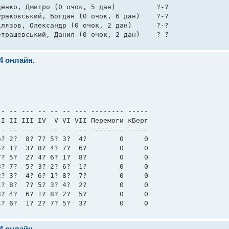
енко, Дмитро (0 очок, 5 дан)          ?-?    

раковський, Богдан (0 очок, 6 дан)    ?-?    

лязов, Олександр (0 очок, 2 дан)      ?-?    

етрашевський, Данил (0 очок, 2 дан)    ?-?    
24 онлайн.
- -- --- -- -- -- --- -------- ----- 

I II III IV  V VI VII Перемоги кБерг 

- -- --- -- -- -- --- -------- ----- 

? 2?  8? 7? 5? 3?  4?        0     0 

? 1?  3? 8? 4? 7?  6?        0     0 

? 5?  2? 4? 6? 1?  8?        0     0 

? 7?  5? 3? 2? 6?  1?        0     0 

? 3?  4? 6? 1? 8?  7?        0     0 

? 8?  7? 5? 3? 4?  2?        0     0 

? 4?  6? 1? 8? 2?  5?        0     0 

4? 6?  1? 2? 7? 5?  3?        0     0 
24 онлайн.