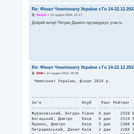
л
е
Re: Фінал Чемпіонату України з Го 14-22.12.20
н
н
П
Danylo
»
13 грудня 2024, 21:17
я
о
в
Добрий вечір! Петрик Данило підтверджує участь
і
д
о
м
л
е
н
н
я
Re: Фінал Чемпіонату України з Го 14-22.12.20
П
BAM
»
14 грудня 2024, 08:36
о
в
 Чемпіонат України, фінал 2024 р. 

і
д
о
м
-------------------- ------ ----- ------- -
л
е
Ім'я                 Клуб    Ранг Рейтинг  
н
-------------------- ------ ----- ------- -
н
я
Жураковський, Богдан Рівне  6 дан    2558 6
Богацький, Дмитро    Київ   6 дан    2524 5
Яценко, Дмитро       Київ   5 дан    2368 8
Петрашевський, Данил Київ   2 дан    2284 7