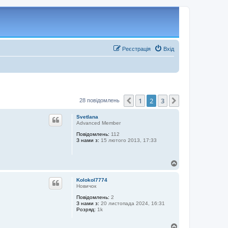
Реєстрація
Вхід
1
2
3
Поперед.
Далі
28 повідомлень
Svetlana
Advanced Member
Повідомлень:
112
З нами з:
15 лютого 2013, 17:33
Д
о
г
Kolokol7774
о
Новичок
р
Повідомлень:
2
и
З нами з:
20 листопада 2024, 16:31
Розряд:
1k
Д