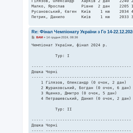
Гілязов, Олександр   Харків 2 дан    2240 2
Малко, Ярослав       Рівне  2 дан    2205 1
Русановський, Євген  Київ    1 кю    2034 4
Петрик, Данило       Київ    1 кю    2033 
Re: Фінал Чемпіонату України з Го 14-22.12.20
П
BAM
»
14 грудня 2024, 08:36
о
в
Чемпіонат України, фінал 2024 р. 

і
д
о
          Тур: I                           
м
л
е
----- ------------------------------------ 
н
Дошка Чорні                                
н
я
----- ------------------------------------ 
    1 Гілязов, Олександр (0 очок, 2 дан)   
    2 Жураковський, Богдан (0 очок, 6 дан) 
    3 Яценко, Дмитро (0 очок, 5 дан)       
    4 Петрашевський, Данил (0 очок, 2 дан) 
          Тур: II                          
----- ------------------------------------ 
Дошка Чорні                                
----- ------------------------------------ 