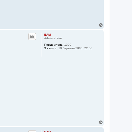
Д
о
г
BAM
о
Administrator
р
Повідомлень:
1329
и
З нами з:
10 березня 2003, 22:06
Д
о
г
BAM