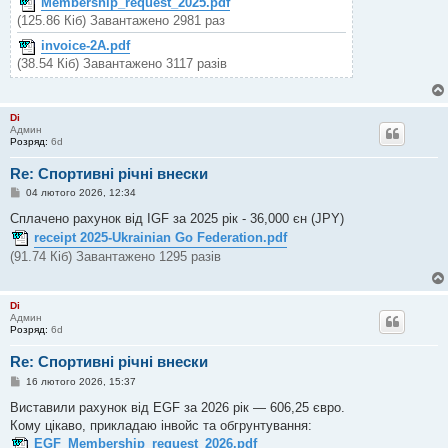
Membership_request_2025.pdf
(125.86 Кіб) Завантажено 2981 раз
invoice-2A.pdf
(38.54 Кіб) Завантажено 3117 разів
Di
Админ
Розряд:
6d
Re: Спортивні річні внески
П
04 лютого 2026, 12:34
о
в
Сплачено рахунок від IGF за 2025 рік - 36,000 єн (JPY)
і
receipt 2025-Ukrainian Go Federation.pdf
д
о
(91.74 Кіб) Завантажено 1295 разів
м
л
е
н
Di
н
Админ
я
Розряд:
6d
Re: Спортивні річні внески
П
16 лютого 2026, 15:37
о
в
Виставили рахунок від EGF за 2026 рік — 606,25 євро.
і
Кому цікаво, прикладаю інвойс та обгрунтування:
д
о
EGF_Membership_request_2026.pdf