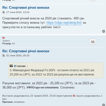
Re: Спортивні річні внески
П
17 січня 2024, 13:23
о
в
Спортивний річний внесок на 2024 рік становить: 400 грн.
і
Перевірити сплату можна тут:
https://ufgo.org/rating-list/
за
д
о
присутністю в останньому рейтинг листі.
м
л
е
н
Di
н
Админ
я
Розряд:
6d
Re: Спортивні річні внески
П
31 січня 2024, 20:15
о
в
і
Di
писав:
↑
д
о
3. Міжнародної Федерації Го (IGF) - остання сплата за 2021 рік
м
25,200 єн (JPY), за 2022 та 2023 рік рахунок ще не виставляли.
л
е
н
Рахунок виставили: за 2022 рік - 25,200 єн (JPY), та за 2023 рік -
н
я
36,000 єн (JPY).
УФГО ще не сплатило
. Сплачено.
Востаннє редагувалось 22 травня 2024, 23:42 користувачем
Di
, всього редагувалось 1
раз.
Причина:
сплачено