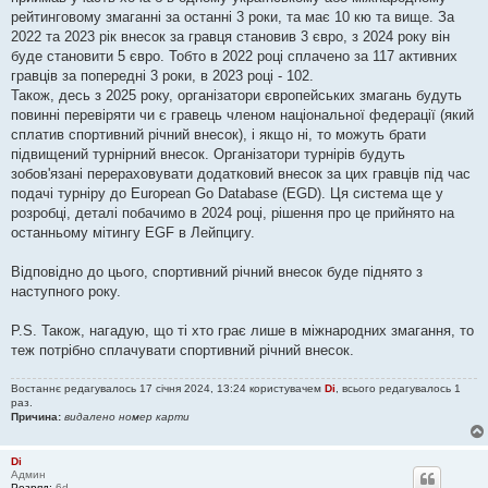
рейтинговому змаганні за останні 3 роки, та має 10 кю та вище. За
2022 та 2023 рік внесок за гравця становив 3 євро, з 2024 року він
буде становити 5 євро. Тобто в 2022 році сплачено за 117 активних
гравців за попередні 3 роки, в 2023 році - 102.
Також, десь з 2025 року, організатори європейських змагань будуть
повинні перевіряти чи є гравець членом національної федерації (який
сплатив спортивний річний внесок), і якщо ні, то можуть брати
підвищений турнірний внесок. Організатори турнірів будуть
зобов'язані перераховувати додатковий внесок за цих гравців під час
подачі турніру до European Go Database (EGD). Ця система ще у
розробці, деталі побачимо в 2024 році, рішення про це прийнято на
останньому мітингу EGF в Лейпцигу.
Відповідно до цього, спортивний річний внесок буде піднято з
наступного року.
P.S. Також, нагадую, що ті хто грає лише в міжнародних змагання, то
теж потрібно сплачувати спортивний річний внесок.
Востаннє редагувалось 17 січня 2024, 13:24 користувачем
Di
, всього редагувалось 1
раз.
Причина:
видалено номер карти
Di
Админ
Розряд:
6d