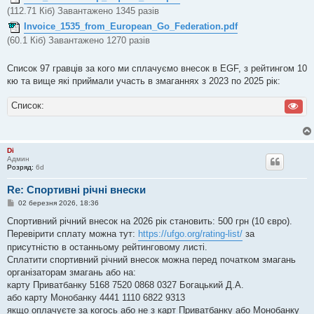
м
(112.71 Кіб) Завантажено 1345 разів
л
е
Invoice_1535_from_European_Go_Federation.pdf
н
н
(60.1 Кіб) Завантажено 1270 разів
я
Список 97 гравців за кого ми сплачуємо внесок в EGF, з рейтингом 10
кю та вище які приймали участь в змаганнях з 2023 по 2025 рік:
Список:
Di
Админ
Розряд:
6d
Re: Спортивні річні внески
П
02 березня 2026, 18:36
о
в
Спортивний річний внесок на 2026 рік становить: 500 грн (10 євро).
і
Перевірити сплату можна тут:
https://ufgo.org/rating-list/
за
д
о
присутністю в останньому рейтинговому листі.
м
Сплатити спортивний річний внесок можна перед початком змагань
л
е
організаторам змагань або на:
н
карту Приватбанку 5168 7520 0868 0327 Богацький Д.А.
н
я
або карту Монобанку 4441 1110 6822 9313
якщо оплачуєте за когось або не з карт Приватбанку або Монобанку