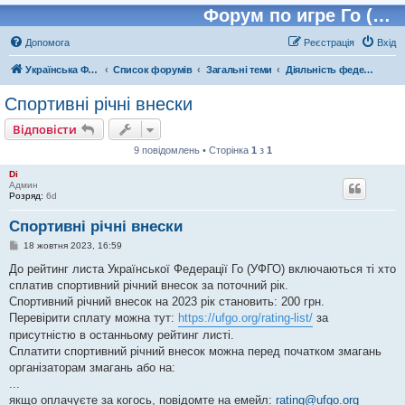
Форум по игре Го (Бадук, Вейчи)
Допомога
Реєстрація
Вхід
Українська Федерація Го (УФГО)
Список форумів
Загальні теми
Діяльність федерації
Спортивні річні внески
Відповісти
9 повідомлень • Сторінка
1
з
1
Di
Админ
Розряд:
6d
Спортивні річні внески
П
18 жовтня 2023, 16:59
о
в
До рейтинг листа Української Федерації Го (УФГО) включаються ті хто
і
сплатив спортивний річний внесок за поточний рік.
д
о
Спортивний річний внесок на 2023 рік становить: 200 грн.
м
Перевірити сплату можна тут:
https://ufgo.org/rating-list/
за
л
е
присутністю в останньому рейтинг листі.
н
Сплатити спортивний річний внесок можна перед початком змагань
н
я
організаторам змагань або на:
...
якщо оплачуєте за когось, повідомте на емейл:
rating@ufgo.org