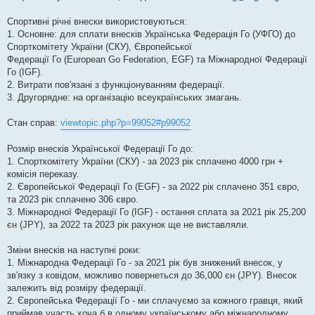
Спортивні річні внески використовуються:
1. Основне: для сплати внесків Українська Федерація Го (УФГО) до
Спорткомітету України (СКУ), Європейської
Федерації Го (European Go Federation, EGF) та Міжнародної Федерації
Го (IGF).
2. Витрати пов'язані з функціонуванням федерації.
3. Другорядне: на організацію всеукраїнських змагань.
Стан справ:
viewtopic.php?p=99052#p99052
Розмір внесків Української Федерації Го до:
1. Спорткомітету України (СКУ) - за 2023 рік сплачено 4000 грн +
комісія переказу.
2. Європейської Федерації Го (EGF) - за 2022 рік сплачено 351 євро,
та 2023 рік сплачено 306 євро.
3. Міжнародної Федерації Го (IGF) - остання сплата за 2021 рік 25,200
єн (JPY), за 2022 та 2023 рік рахунок ще не виставляли.
Зміни внесків на наступні роки:
1. Міжнародна Федерації Го - за 2021 рік був знижений внесок, у
зв'язку з ковідом, можливо повернеться до 36,000 єн (JPY). Внесок
залежить від розміру федерації.
2. Європейська Федерації Го - ми сплачуємо за кожного гравця, який
приймав участь хоча б в одному українському або міжнародному