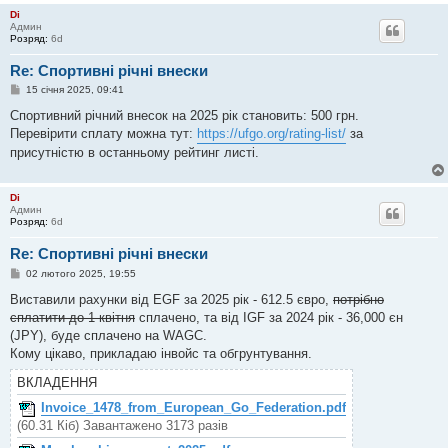
Di
Админ
Розряд:
6d
Re: Спортивні річні внески
П
15 січня 2025, 09:41
о
в
Спортивний річний внесок на 2025 рік становить: 500 грн.
і
Перевірити сплату можна тут:
https://ufgo.org/rating-list/
за
д
о
присутністю в останньому рейтинг листі.
м
л
е
н
Di
н
Админ
я
Розряд:
6d
Re: Спортивні річні внески
П
02 лютого 2025, 19:55
о
в
Виставили рахунки від EGF за 2025 рік - 612.5 євро,
потрібно
і
сплатити до 1 квітня
сплачено, та від IGF за 2024 рік - 36,000 єн
д
о
(JPY), буде сплачено на WAGC.
м
Кому цікаво, прикладаю інвойс та обгрунтування.
л
е
ВКЛАДЕННЯ
н
н
я
Invoice_1478_from_European_Go_Federation.pdf
(60.31 Кіб) Завантажено 3173 разів