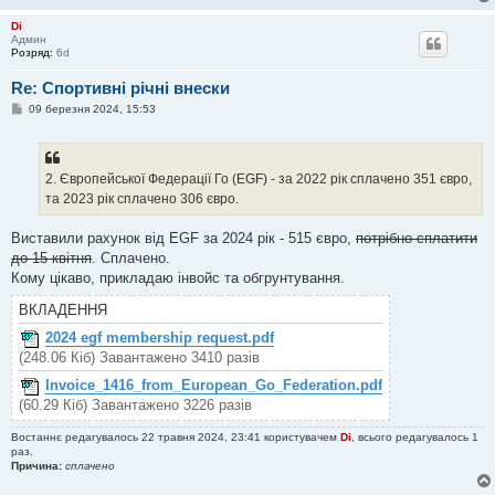
Di
Админ
Розряд:
6d
Re: Спортивні річні внески
П
09 березня 2024, 15:53
о
в
і
д
о
2. Європейської Федерації Го (EGF) - за 2022 рік сплачено 351 євро,
м
та 2023 рік сплачено 306 євро.
л
е
н
Виставили рахунок від EGF за 2024 рік - 515 євро,
потрібно сплатити
н
я
до 15 квітня
. Сплачено.
Кому цікаво, прикладаю інвойс та обгрунтування.
ВКЛАДЕННЯ
2024 egf membership request.pdf
(248.06 Кіб) Завантажено 3410 разів
Invoice_1416_from_European_Go_Federation.pdf
(60.29 Кіб) Завантажено 3226 разів
Востаннє редагувалось 22 травня 2024, 23:41 користувачем
Di
, всього редагувалось 1
раз.
Причина:
сплачено