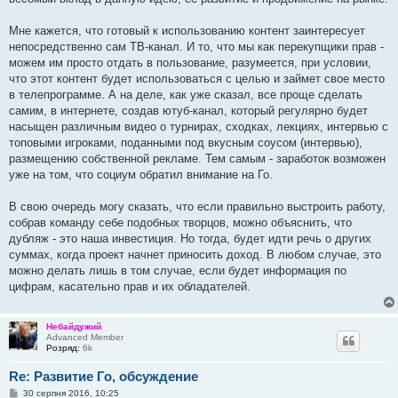
Мне кажется, что готовый к использованию контент заинтересует
непосредственно сам ТВ-канал. И то, что мы как перекупщики прав -
можем им просто отдать в пользование, разумеется, при условии,
что этот контент будет использоваться с целью и займет свое место
в телепрограмме. А на деле, как уже сказал, все проще сделать
самим, в интернете, создав ютуб-канал, который регулярно будет
насыщен различным видео о турнирах, сходках, лекциях, интервью с
топовыми игроками, поданными под вкусным соусом (интервью),
размещению собственной рекламе. Тем самым - заработок возможен
уже на том, что социум обратил внимание на Го.
В свою очередь могу сказать, что если правильно выстроить работу,
собрав команду себе подобных творцов, можно объяснить, что
дубляж - это наша инвестиция. Но тогда, будет идти речь о других
суммах, когда проект начнет приносить доход. В любом случае, это
можно делать лишь в том случае, если будет информация по
цифрам, касательно прав и их обладателей.
Небайдужий
Advanced Member
Розряд:
6k
Re: Развитие Го, обсуждение
П
30 серпня 2016, 10:25