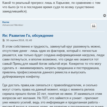
Какой то реальный прогресс лишь в Харькове, по сравнению с тем
что было (и то в последнее время судя по всему существенно
замедлившийся).
Karne
Advanced Member
Re: Развитие Го, обсуждение
П
30 серпня 2016, 01:40
о
в
В этом собственно и трудность, замкнутый круг разомкнуть можно,
і
отсутствие денег - лишь один из факторов, который с легкостью
д
о
решается, как только будет создана информационная нагрузка, люди
м
сами потянуться, и вполне возможно, что среди них окажется тот
л
е
самый Принц для нашей богом забытой игре. Конкретно то что могу
н
сделать я - минимизировать затраты продакшна и постпродакшна,
н
я
привлечь профессионалов данного ремесла и выпускать
дублированную конфетку.
Где достать права,как связаться с правообладателем, и сколько
могут стоить права на данный момент, когда с момента релиза
сериала прошло более 10 лет, понятия не имею. И заниматься этим
вопросом нет желания. Но ТОТ, кто займется и узнает - приложит
уже немало усилий, ведь это информация и проделанная работа -
весомый вклад в данную идею, ее развитие и продвижение на рынке.