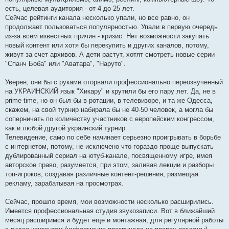
есть, целевая аудитория - от 4 до 25 лет.
Сейчас рейтинги канала несколько упали, но все равно, он
продолжает пользоваться популярностью. Упали в первую очередь
из-за всем известных причин - кризис. Нет возможности закупать
новый контент или хотя бы перекупить и других каналов, потому,
живут за счет архивов. А дети растут, хотят смотреть новые серии
"Спанч Боба" или "Аватара", "Наруто".
Уверен, они бы с руками оторвали профессионально переозвученный
на УКРАИНСКИЙ язык "Хикару" и крутили бы его пару лет. Да, не в
prime-time, но он был бы в ротации, в телевизоре, и та же Одесса,
скажем, на свой турнир набирала бы не 40-50 человек, а могла бы
соперничать по количеству участников с европейским конгрессом,
как и любой другой украинский турнир.
Телевидение, само по себе начинает серьезно проигрывать в борьбе
с интернетом, потому, не исключено что гораздо проще выпускать
дублированный сериал на ютуб-канале, посвященному игре, имея
авторское право, разумеется, при этом, заливая лекции и разборы
топ-игроков, создавая различные контент-решения, размещая
рекламу, зарабатывая на просмотрах.
Сейчас, прошло время, мои возможности несколько расширились.
Имеется профессиональная студия звукозаписи. Вот в ближайший
месяц расширимся и будет еще и монтажная, для регулярной работы