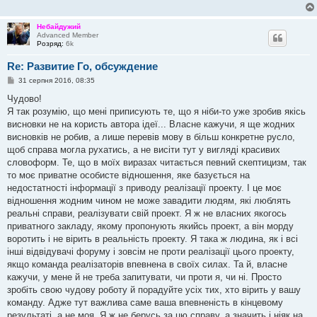
Небайдужий
Advanced Member
Розряд:
6k
Re: Развитие Го, обсуждение
П
31 серпня 2016, 08:35
о
в
Чудово!
і
Я так розумію, що мені приписують те, що я ніби-то уже зробив якісь
д
о
висновки не на користь автора ідеї... Власне кажучи, я ще жодних
м
висновків не робив, а лише перевів мову в більш конкретне русло,
л
е
щоб справа могла рухатись, а не висіти тут у вигляді красивих
н
словоформ. Те, що в моїх виразах читається певний скептицизм, так
н
я
то моє приватне особисте відношення, яке базується на
недостатності інформації з приводу реалізації проекту. І це моє
відношення жодним чином не може завадити людям, які люблять
реальні справи, реалізувати свій проект. Я ж не власних якогось
приватного закладу, якому пропонують якийсь проект, а він морду
воротить і не вірить в реальність проекту. Я така ж людина, як і всі
інші відвідувачі форуму і зовсім не проти реалізації цього проекту,
якщо команда реалізаторів впевнена в своїх силах. Та й, власне
кажучи, у мене й не треба запитувати, чи проти я, чи ні. Просто
зробіть свою чудову роботу й порадуйте усіх тих, хто вірить у вашу
команду. Адже тут важлива саме ваша впевненість в кінцевому
результаті, а не моя. Я ж не берусь за цю справу, а значить і ніяк на