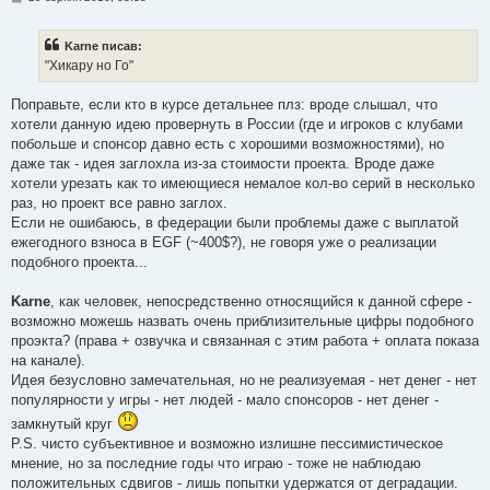
о
в
і
Karne писав:
д
о
"Хикару но Го"
м
л
е
Поправьте, если кто в курсе детальнее плз: вроде слышал, что
н
хотели данную идею провернуть в России (где и игроков с клубами
н
я
побольше и спонсор давно есть с хорошими возможностями), но
даже так - идея заглохла из-за стоимости проекта. Вроде даже
хотели урезать как то имеющиеся немалое кол-во серий в несколько
раз, но проект все равно заглох.
Если не ошибаюсь, в федерации были проблемы даже с выплатой
ежегодного взноса в EGF (~400$?), не говоря уже о реализации
подобного проекта...
Karne
, как человек, непосредственно относящийся к данной сфере -
возможно можешь назвать очень приблизительные цифры подобного
проэкта? (права + озвучка и связанная с этим работа + оплата показа
на канале).
Идея безусловно замечательная, но не реализуемая - нет денег - нет
популярности у игры - нет людей - мало спонсоров - нет денег -
замкнутый круг
P.S. чисто субъективное и возможно излишне пессимистическое
мнение, но за последние годы что играю - тоже не наблюдаю
положительных сдвигов - лишь попытки удержатся от деградации.