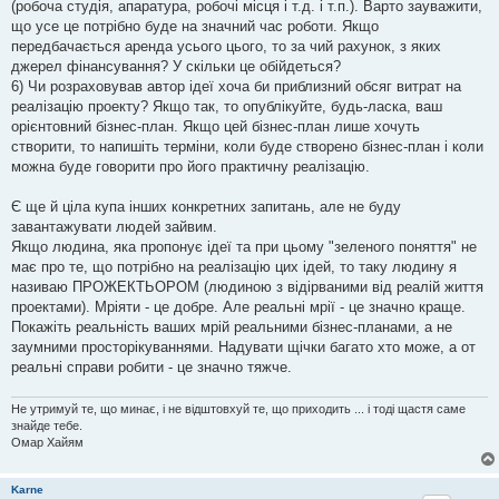
(робоча студія, апаратура, робочі місця і т.д. і т.п.). Варто зауважити,
що усе це потрібно буде на значний час роботи. Якщо
передбачається аренда усього цього, то за чий рахунок, з яких
джерел фінансування? У скільки це обійдеться?
6) Чи розраховував автор ідеї хоча би приблизний обсяг витрат на
реалізацію проекту? Якщо так, то опублікуйте, будь-ласка, ваш
орієнтовний бізнес-план. Якщо цей бізнес-план лише хочуть
створити, то напишіть терміни, коли буде створено бізнес-план і коли
можна буде говорити про його практичну реалізацію.
Є ще й ціла купа інших конкретних запитань, але не буду
завантажувати людей зайвим.
Якщо людина, яка пропонує ідеї та при цьому "зеленого поняття" не
має про те, що потрібно на реалізацію цих ідей, то таку людину я
називаю ПРОЖЕКТЬОРОМ (людиною з відірваними від реалій життя
проектами). Мріяти - це добре. Але реальні мрії - це значно краще.
Покажіть реальність ваших мрій реальними бізнес-планами, а не
заумними просторікуваннями. Надувати щічки багато хто може, а от
реальні справи робити - це значно тяжче.
Не утримуй те, що минає, і не відштовхуй те, що приходить ... і тоді щастя саме
знайде тебе.
Омар Хайям
Karne