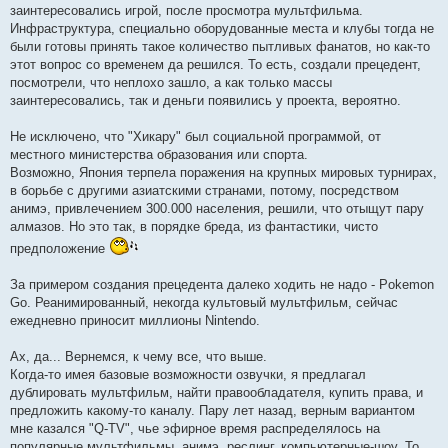
заинтересовались игрой, после просмотра мультфильма.
Инфраструктура, специально оборудованные места и клубы тогда не
были готовы принять такое количество пытливых фанатов, но как-то
этот вопрос со временем да решился. То есть, создали прецедент,
посмотрели, что неплохо зашло, а как только массы
заинтересовались, так и деньги появились у проекта, вероятно.
Не исключено, что "Хикару" был социальной программой, от
местного министерства образования или спорта.
Возможно, Япония терпела поражения на крупных мировых турнирах,
в борьбе с другими азиатскими странами, потому, посредством
анимэ, привлечением 300.000 населения, решили, что отыщут пару
алмазов. Но это так, в порядке бреда, из фантастики, чисто
предположение
За примером создания прецедента далеко ходить не надо - Pokemon
Go. Реанимированный, некогда культовый мультфильм, сейчас
ежедневно приносит миллионы Nintendo.
Ах, да... Вернемся, к чему все, что выше.
Когда-то имея базовые возможности озвучки, я предлагал
дублировать мультфильм, найти правообладателя, купить права, и
предложить какому-то каналу. Пару лет назад, верным вариантом
мне казался "Q-TV", чье эфирное время распределялось на
популярные мультфильмы, анимэ, реслинг, компьютерные-шоу. То