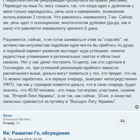
с видео-контентом (информация прозвучала на правах рекламы).
Переводя на язык Го, могу сказать так, что когда идея с дубляжом у
меня только зарождалась, речь шла о намерениях, возможном
использовании 2 голосов. Что равнялось эквиваленту 7-кю. Сейчас
же, речь идет о полноценном, многоголосом дубляже (да-да, как в
кино) что равняется эквиваленту крепкого 6 дана.
Разумеется, сейчас, я не готов заниматься этим за "спасибо", но
активистам-энтузиастам подобная идея могла бы прийтись по душе,
и подобный вариант развития выглядит куда успешнее, нежели
редкостные упоминания в региональных газетах и областных
каналах. Нет у нас денег построить Го-центр, как это сделали в
Голландии, но, при успешной реализации идейного замысла
расписанного выше, деньги могут появиться у тех, кто бредит, что на
Го можно заработать. и в первую очередь, выиграет непосредственно
УФГО, так как у турниров появятся деньги, что в свою очередь будет
значить, что 40-50 человек - это лишь топ-игроки, участники, скажем
так, "Второй Лиги Украины", а не так, как сейчас, 10-кю, в качестве
запасных сражаются за путевку в "Высшую Лигу Украины".
Geser
Advanced Member
Розряд:
1d
Re: Развитие Го, обсуждение
П
29 серпня 2016, 03:38