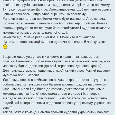
нашого федерального спонсора? Він же вхож до більш високих
соціальних кругів і можливо міг би допомогти вирішити цю проблему.
Тут уже прохання до Дмитра Олександровича, щоб він переговорив з
нашим спонсором і спробував вирішити цю проблему.
Рано чи пізно, але ця проблема може бути вирішена. А це означає,
що уже зараз можна починати хоча би пробні версії робити. Коли є
готовий продукт, то легше буде його реалізувати і буде що показати
можливим реалізаторам фінальної стадії.
Чекаємо від Романа реальної праці. Може хто й фінансово
підтримає, щоб команді було на що хоча би печиво й чай купувати.
Звертаю лише увагу, що ми живемо в країні, яка називається
Україна. І важливо, щоб озвучка була саме українською мовою, а не
мовою сусідньої держави (до речі, агресивної до нашої країни).
Для прикладу можна подивитись український та російський варіанти
мультика про Сімпсонів.
Українська версія сприймається набагато краще, так як студія, яка
робила озвучку, використала багатий арсенал щедрої на синоніми
української мови і підійшла до озвучки дуже творчо. А російська
команда озвучки "тупо" переклала слово в слово і їхня версія
виглядає нецікавою, примітивною. Знаю багатьох російськомовних
людей, які з задоволенням надавали перевагу перегляду української
версії.
Так от, бажаю команді Романа зробити чудовий український варіант,