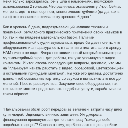
меня только зарождалась, речь шла о намерениях, возможном
использовании 2 голосов. Что равнялось эквиваленту 7-кю. Сейчас
же, речь идет о полноценном, многоголосом дубляже (да-да, как в
кино) что равняется эквиваленту крепкого 6 дана."
Как и уровень 6 дана, подразумевающий наличие техники и
понимания, регулярного практического применения своих навыков в
Го, так и мы владеем материальной базой. Наличие
профессиональной студии звукозаписи, вроде бы дает понять, что
оборудование и аппаратура есть в наличии и платить за его аренду
НАМ ничего не надо. Вчера поставили новый мощный компьютер и
мультимедийный экран, для работы, как уже упомянуто с видео-
контентом. И чтоб отсечь последующие вопросы, добавлю, что мы
на "планируем начать работать с видео, обработкой, цветокорекцией
и остальными причудами монтажа", мы уже это делаем, достаточно
давно, чтоб совместить картинку со звуком и вычистить это все до
мелочей. Просто расширились. Закупили свое оборудование, так
технически можем предоставлять подобные услуги, зарабатывая и
таким образом.
"Намальований обсяг робіт передбачає величезні затрати часу цілої
купи людей. Відповідно виникає запитання: Які джерела
фінансування пропонуються для оплати праці "команды себе
подобных творцов"? Справа в тому, що безоплатно щось зробити