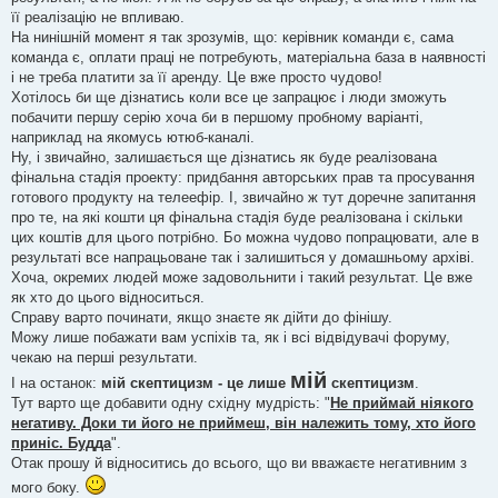
її реалізацію не впливаю.
На нинішній момент я так зрозумів, що: керівник команди є, сама
команда є, оплати праці не потребують, матеріальна база в наявності
і не треба платити за її аренду. Це вже просто чудово!
Хотілось би ще дізнатись коли все це запрацює і люди зможуть
побачити першу серію хоча би в першому пробному варіанті,
наприклад на якомусь ютюб-каналі.
Ну, і звичайно, залишається ще дізнатись як буде реалізована
фінальна стадія проекту: придбання авторських прав та просування
готового продукту на телеефір. І, звичайно ж тут доречне запитання
про те, на які кошти ця фінальна стадія буде реалізована і скільки
цих коштів для цього потрібно. Бо можна чудово попрацювати, але в
результаті все напрацьоване так і залишиться у домашньому архіві.
Хоча, окремих людей може задовольнити і такий результат. Це вже
як хто до цього відноситься.
Справу варто починати, якщо знаєте як дійти до фінішу.
Можу лише побажати вам успіхів та, як і всі відвідувачі форуму,
чекаю на перші результати.
мій
І на останок:
мій скептицизм - це лише
скептицизм
.
Тут варто ще добавити одну східну мудрість: "
Не приймай ніякого
негативу. Доки ти його не приймеш, він належить тому, хто його
приніс. Будда
".
Отак прошу й відноситись до всього, що ви вважаєте негативним з
мого боку.