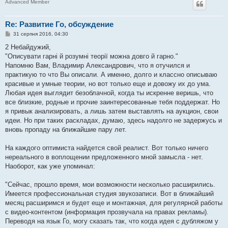
Advanced Member
Re: Развитие Го, обсуждение
П
31 серпня 2016, 04:30
о
в
2 Небайдужий,
і
"Описувати гарні й розумні теорії можна довго й гарно."
д
о
Напомню Вам, Владимир Александрович, что я отучился и
м
практикую то что Вы описали. А именно, долго и классно описываю
л
е
красивые и умные теории, но вот только еще и довожу их до ума.
н
Любая идея выглядит безоблачной, когда ты искренне веришь, что
н
я
все близкие, родные и прочие заинтересованные тебя поддержат. Но
я привык анализировать, а лишь затем выставлять на аукцион, свои
идеи. Но при таких раскладах, думаю, здесь надолго не задержусь и
вновь пропаду на ближайшие пару лет.
На каждого оптимиста найдется свой реалист. Вот только ничего
нереального в воплощении предложенного мной замысла - нет.
Наоборот, как уже упоминал:
"Сейчас, прошло время, мои возможности несколько расширились.
Имеется профессиональная студия звукозаписи. Вот в ближайший
месяц расширимся и будет еще и монтажная, для регулярной работы
с видео-контентом (информация прозвучала на правах рекламы).
Переводя на язык Го, могу сказать так, что когда идея с дубляжом у