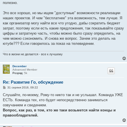
полезно.
Это все хорошо, но мы ищем "доступные" возможности реализации
наших проектов. И чем "бесплатнее" эта возможность, тем лучше. Я
как организатор могу найти все что угодно, дабы сократить бюджет
затрат, поэтому если есть какие предложения, так показывайте сразу
цифры и затратную часть, чтобы можно было сразу определить, на
чем можно сэкономить. И снова же вопрос. Зачем это делать на
ютубе??? Если говорилось за показ на телевидении.
Что в жизни не делается - все к лучшему
December
Advanced Member
Розряд:
5k
Re: Развитие Го, обсуждение
П
31 серпня 2016, 09:22
о
в
Слушайте, по-моему, Рому-то никто так и не услышал. Команда УЖЕ
і
ЕСТЬ. Команда тех, кто будет непосредственно заниматься
д
о
озвучанием и сведением.
м
Вопрос, как раз, в том, кто же таки возьмется найти концы и
л
е
правообладателей.
н
н
я