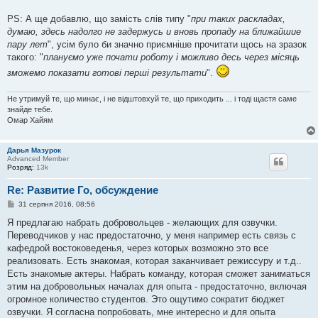
PS: А ще добавлю, що замість слів типу "
при таких раскладах,
думаю, здесь надолго не задержусь и вновь пропаду на ближайшие
пару лет
", усім було би значно приємніше прочитати щось на зразок
такого: "
плануємо уже почати роботу і можливо десь через місяць
зможемо показати готові перші результати
".
Не утримуй те, що минає, і не відштовхуй те, що приходить ... і тоді щастя саме
знайде тебе.
Омар Хайям
Дарья Мазурок
Advanced Member
Розряд:
13k
Re: Развитие Го, обсуждение
П
31 серпня 2016, 08:56
о
в
Я предлагаю набрать добровольцев - желающих для озвучки.
і
Переводчиков у нас предостаточно, у меня например есть связь с
д
о
кафедрой востоковеденья, через которых возможно это все
м
реализовать. Есть знакомая, которая заканчивает режиссуру и т.д..
л
е
Есть знакомые актеры. Набрать команду, которая сможет заниматься
н
этим на добровольных началах для опыта - предостаточно, включая
н
я
огромное количество студентов. Это ощутимо сократит бюджет
озвучки. Я согласна попробовать, мне интересно и для опыта