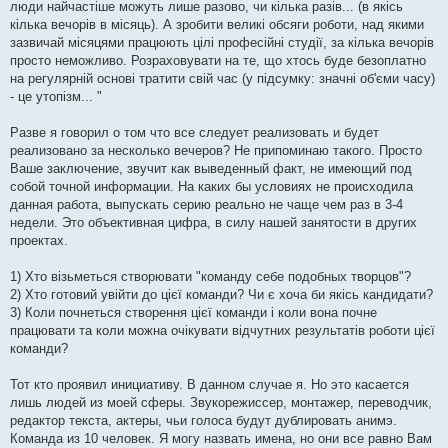
люди найчастіше можуть лише разово, чи кілька разів... (в якісь
кілька вечорів в місяць). А зробити великі обсяги роботи, над якими
зазвичай місяцями працюють цілі професійні студії, за кілька вечорів
просто неможливо. Розраховувати на те, що хтось буде безоплатно
на регулярній основі тратити свій час (у підсумку: значні об'єми часу)
- це утопізм... "
Разве я говорил о том что все следует реализовать и будет
реализовано за несколько вечеров? Не припоминаю такого. Просто
Ваше заключение, звучит как выведенный факт, не имеющий под
собой точной информации. На каких бы условиях не происходила
данная работа, выпускать серию реально не чаще чем раз в 3-4
недели. Это объективная цифра, в силу нашей занятости в других
проектах.
1) Хто візьметься створювати "команду себе подобных творцов"?
2) Хто готовий увійти до цієї команди? Чи є хоча би якісь кандидати?
3) Коли почнеться створення цієї команди і коли вона почне
працювати та коли можна очікувати відчутних результатів роботи цієї
команди?
Тот кто проявил инициативу. В данном случае я. Но это касается
лишь людей из моей сферы. Звукорежиссер, монтажер, переводчик,
редактор текста, актеры, чьи голоса будут дублировать анимэ.
Команда из 10 человек. Я могу назвать имена, но они все равно Вам