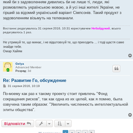
який би з задоволенням дивились би не лише ті, люди, які
розмовляють українською мовою, а й усі інші жителі України, не
гірший за відомий український варіант Сімпсонів. Такий продукт з
задоволенням візьмуть на телеканали.
Востаннє редагувалось 31 серпня 2016, 10:31 користувачем
Небайдужий
, всього
редагувалось 1 раз.
Не утримуй те, що минає, і не відштовхуй те, що приходить ... і тоді щастя саме
знайде тебе.
Омар Хайям
Gelya
Advanced Member
Розряд:
3d
Re: Развитие Го, обсуждение
П
31 серпня 2016, 10:19
о
в
По-моему как раз к такому проекту стоит привлечь "Фонд
і
сокращения рисков", так как одна из их целей, как я помню, была
д
о
озвучена таким образом: "Увеличить численность интеллектуальной
м
элиты общества".
л
е
н
н
Відповісти
я