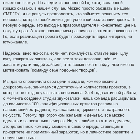
ничего не скажут. По людям из вселенной Го, хотя, вселенной,
громко сказано, в нашем случае. Можно просто обозвать в нашем
СМТ "Го", я не решусь предполагать, кто займется решением тех
вопросов, которые необходимы для успешной реализации проекта. В
первую очередь, это выход на правообладателя и конкретных цен на
покупку прав. А также насыщением различного контента связанного с
Го, если реализация проекта будет происходить через интернет, на
ютуб-канале.
Надеюсь, внес ясности, если нет, пожалуйста, ставьте еще "цілу
купу конкретних запитань, але все ж таки дозовано, аби не
завантажувати людей зайвим", в то время пока я найду, чем именно
мотивировать "команду себе подобных творцов".
Мы давно определили свои цели и задачи, коммерческие и
добровольные, занимаемся достаточным количеством проектов, в
которых не стыдно указывать свои имена. За 4 года активной работы,
с момента создания студии звукозаписи, наша команда расширилась
до количества 100 квалифицированных артистов различных
направлений эстрадного, музыкального, циркового и театрального
искусств. Потому, при огромном желании и деньгах, все можно
сделать и за несколько вечеров. Но, мы любим то что мы делаем,
это делает мою команду семьей, в свою очередь, ставящим в
приоритете не прагматичный заработок, но и личностное развитие и
получение опыта.