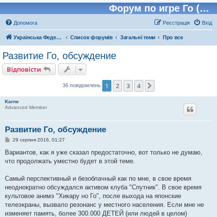
Форум по игре Го (Бадук, Вейчи)
Допомога
Реєстрація
Вхід
Українська Федерація Го (УФГО)
Список форумів
Загальні теми
Про все
Развитие Го, обсуждение
Відповісти
1
2
3
4
Далі
36 повідомлень
Karne
Advanced Member
Развитие Го, обсуждение
П
29 серпня 2016, 01:27
о
в
Вариантов, как я уже сказал предостаточно, вот только не думаю,
і
что продолжать уместно будет в этой теме.
д
о
м
Самый перспективный и безоблачный как по мне, в свое время
л
е
неоднократно обсуждался активом клуба "Спутник". В свое время
н
культовое анимэ "Хикару но Го", после выхода на японские
н
я
телеэкраны, вызвало резонанс у местного населения. Если мне не
изменяет память, более 300.000 ДЕТЕЙ (или людей в целом)