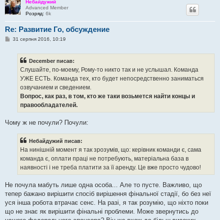
Небайдужий
Advanced Member
Розряд:
6k
Re: Развитие Го, обсуждение
П
31 серпня 2016, 10:19
о
в
і
December писав:
д
о
Слушайте, по-моему, Рому-то никто так и не услышал. Команда
м
УЖЕ ЕСТЬ. Команда тех, кто будет непосредственно заниматься
л
е
озвучанием и сведением.
н
Вопрос, как раз, в том, кто же таки возьмется найти концы и
н
я
правообладателей.
Чому ж не почули? Почули:
Небайдужий писав:
На нинішній момент я так зрозумів, що: керівник команди є, сама
команда є, оплати праці не потребують, матеріальна база в
наявності і не треба платити за її аренду. Це вже просто чудово!
Не почула мабуть лише одна особа... Але то пусте. Важливо, що
тепер бажано вирішити спосіб вирішення фінальної стадії, бо без неї
уся інша робота втрачає сенс. На разі, я так розумію, що ніхто поки
що не знає як вирішити фінальні проблеми. Може звернутись до