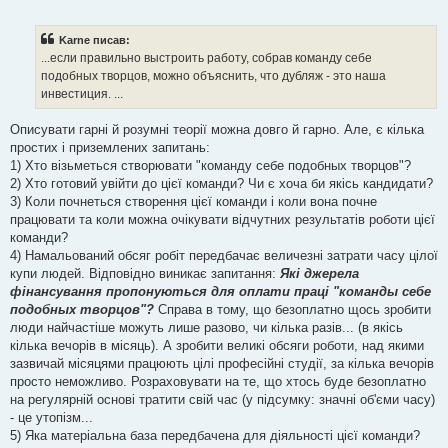
о
в
і
Karne писав:
д
о
...если правильно выстроить работу, собрав команду себе
м
подобных творцов, можно объяснить, что дубляж - это наша
л
е
инвестиция. ...
н
н
я
Описувати гарні й розумні теорії можна довго й гарно. Але, є кілька
простих і приземлених запитань:
1) Хто візьметься створювати "команду себе подобных творцов"?
2) Хто готовий увійти до цієї команди? Чи є хоча би якісь кандидати?
3) Коли почнеться створення цієї команди і коли вона почне
працювати та коли можна очікувати відчутних результатів роботи цієї
команди?
4) Намальований обсяг робіт передбачає величезні затрати часу цілої
купи людей. Відповідно виникає запитання:
Які джерела
фінансування пропонуються для оплати праці "команды себе
подобных творцов"?
Справа в тому, що безоплатно щось зробити
люди найчастіше можуть лише разово, чи кілька разів... (в якісь
кілька вечорів в місяць). А зробити великі обсяги роботи, над якими
зазвичай місяцями працюють цілі професійні студії, за кілька вечорів
просто неможливо. Розраховувати на те, що хтось буде безоплатно
на регулярній основі тратити свій час (у підсумку: значні об'єми часу)
- це утопізм...
5) Яка матеріальна база передбачена для діяльності цієї команди?