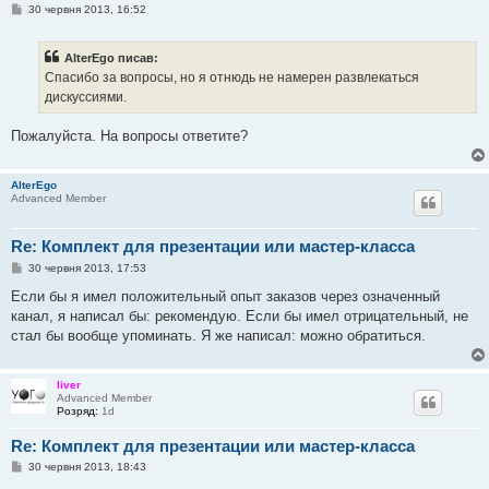
П
30 червня 2013, 16:52
о
в
і
AlterEgo писав:
д
о
Спасибо за вопросы, но я отнюдь не намерен развлекаться
м
дискуссиями.
л
е
н
Пожалуйста. На вопросы ответите?
н
я
AlterEgo
Advanced Member
Re: Комплект для презентации или мастер-класса
П
30 червня 2013, 17:53
о
в
Если бы я имел положительный опыт заказов через означенный
і
канал, я написал бы: рекомендую. Если бы имел отрицательный, не
д
о
стал бы вообще упоминать. Я же написал: можно обратиться.
м
л
е
н
liver
н
Advanced Member
я
Розряд:
1d
Re: Комплект для презентации или мастер-класса
П
30 червня 2013, 18:43
о