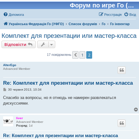
Форум по игре Го (Бадук, Вейчи)
Допомога
Реєстрація
Вхід
Українська Федерація Го (УФГО)
Список форумів
Го
Го інвентар
Комплект для презентации или мастер-класса
Відповісти
1
2
Поперед.
17 повідомлень
AlterEgo
Advanced Member
Re: Комплект для презентации или мастер-класса
П
30 червня 2013, 10:34
о
в
Спасибо за вопросы, но я отнюдь не намерен развлекаться
і
дискуссиями.
д
о
м
л
liver
е
Advanced Member
н
Розряд:
1d
н
я
Re: Комплект для презентации или мастер-класса