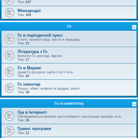
Тем:
627
Міжнародні
Тем:
426
Го
Го в періодичній пресі
Статті, нотатки тощо. про Го в періодиці
Тем:
21
Література з Го
Книги по Го, анотації, відгуки
Тем:
17
Го в Мережі
Цікаві Го ресурси: сайти статті та ін.
Тем:
42
Го інвентар
Пошук, обмін, купівля та продаж, описи
Тем:
30
Го та комп'ютер
Гра в Інтернеті
Обговорюються питання гри в інтернеті, клієнтських програм та ін.
Тем:
26
Граючі програми
Тем:
21