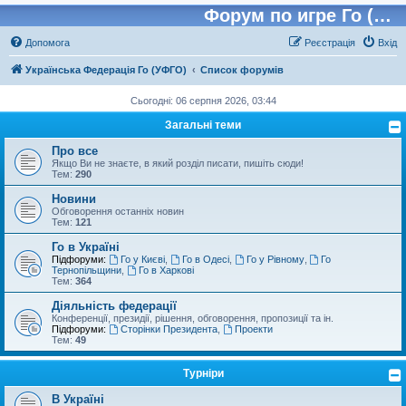
Форум по игре Го (Бадук, Вейчи)
Допомога
Реєстрація
Вхід
Українська Федерація Го (УФГО)
Список форумів
Сьогодні: 06 серпня 2026, 03:44
Загальні теми
Про все
Якщо Ви не знаєте, в який розділ писати, пишіть сюди!
Тем:
290
Новини
Обговорення останніх новин
Тем:
121
Го в Україні
Підфоруми:
Го у Києві
,
Го в Одесі
,
Го у Рівному
,
Го
Тернопільщини
,
Го в Харкові
Тем:
364
Діяльність федерації
Конференції, президії, рішення, обговорення, пропозиції та ін.
Підфоруми:
Сторінки Президента
,
Проекти
Тем:
49
Турніри
В Україні