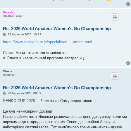
Korsak
Главный судья
Re: 2026 World Amateur Women's Go Championship
П
13 березня 2026, 10:22
о
в
https://www.nihonkiin.or.jp/special/sen ... ament.html
і
д
о
Схоже Маня таки стала чемпіонкою
м
А Олеся в чвертьфіналі програла австралійці.
л
е
н
н
Olesia
я
Новичок
Re: 2026 World Amateur Women's Go Championship
П
23 березня 2026, 00:39
о
в
SENKO CUP 2026 — Чемпіонат Світу серед жінок
і
д
о
Це був неймовірний досвід!
м
Наше знайомство з Японією розпочалося за день до турніру, коли ми
л
е
вирушили до стародавнього храму Сенсо-дзі в районі Асакуси -
н
найстарішої святині міста. Тут обов’язково треба «вмитися» димом
н