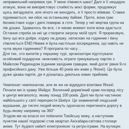
неправильний напрямок гри. У мене з'явився шанс! Далі я її нещадно
атакую, вона не використовує слабкість моєї форми, продовжує
щось вигадувати, але нічого не виходить, я її просто вбиваю. Ставки
піднімаються, ми обоє на останньому байомі. Проте, вона грає
беззмістовні ходи і двічі помирає в готе. Тепер у неї мертва група на
пів дошки. Здавалось би все, і я чекаю момент коли вона здасться.
Остання спроба за неї це створити загрозу моїй групі. Я прораховую,
бачу що все добре, ходжу на дошку, натискаю на годинник і бачу
з'являється END.Невже я була настільки зосереджена, що навіть не
чула звуки годинника? Я програла по часу…
Для тих, хто вилетів у першому турі, організатори підготували
особливий подарунок -можливість зіграти тренувальну партію з
Майклом Редмондом (єдиним західним гравцем, який досяг рівня 9-го
професійного дану. Уже більше 40 років він живе у Японії). Це була
дуже цікава партія, де я дізналась декілька нових прийомів.
Чемпіонат чемпіонатом, але як же не відвідати візитівки Японії.
Почали ми із храму Мейдзі. Величний дерев'яний храм посеред лісу
в центрі мегаполісу, якому понад 100 років. Далі ми були частиною
найбільшого у світі перехрестя Шибуя. Це знаменитий людський
мурашник, де тисячі людей можуть одночасно перетинати дорогу в
будь-якому напрямку на 360°.
Згодом ми на власні очі побачили Токійську вежу, а наступним
пунктом нашої подорожі став квартал Акіхабара-світова столиця
аніме. Тут будівлі набиті електронікою та ретро-іграми. На вулицях