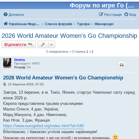
Форум по игре Го (Бадук, Вейчи)
Допомога
Реєстрація
Вхід
Українська Федерація Го (УФГО)
Список форумів
Турніри
Міжнародні
2026 World Amateur Women's Go Championship
Відповісти
3 повідомлень • Сторінка
1
з
1
Dmitriy
Президент УФГО
Розряд:
5d
2026 World Amateur Women's Go Championship
П
12 березня 2026, 07:02
о
в
Завтра, 13 березня, в м. Токіо, Японія, стартує Чемпіонат світу серед
і
жінок 2026 р.
д
о
Європа представлена трьома учасницями:
м
Малко Олеся, 4 дан, Україна;
л
е
Марц Мануела, 4 дан, Німеччина;
н
Као Нгок, 3 дан, Франція.
н
я
https://www.eurogofed.org/index.html?id=540
Вболіваємо, і бажаємо успіхів нашим чарівницям!
Чекаємо на репортажі з місця подій і яскравих враженнь.