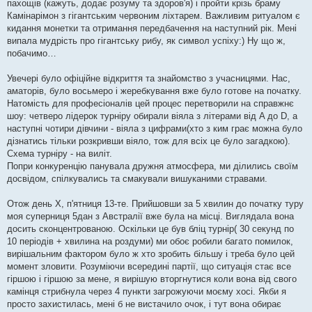
я
пахощів (кажуть, додає розуму та здоров'я) і пройти крізь браму
Камінарімон з гігантським червоним ліхтарем. Важливим ритуалом є
кидання монетки та отримання передбачення на наступний рік. Мені
випала мудрість про гігантську рибу, як символ успіху:) Ну що ж,
побачимо…
Увечері було офіційне відкриття та знайомство з учасницями. Нас,
аматорів, було восьмеро і жеребкування вже було готове на початку.
Натомість для професіоналів цей процес перетворили на справжнє
шоу: четверо лідерок турніру обирали віяла з літерами від A до D, а
наступні чотири дівчини - віяла з цифрами(хто з ким грає можна було
дізнатись тільки розкривши віяло, тож для всіх це було загадкою).
Схема турніру - на виліт.
Попри конкуренцію панувала дружня атмосфера, ми ділились своїм
досвідом, спілкувались та смакували вишуканими стравами.
Отож день Х, п'ятниця 13-те. Прийшовши за 5 хвилин до початку туру
моя суперниця 5дан з Австралії вже була на місці. Виглядала вона
досить сконцентрованою. Оскільки це був бліц турнір( 30 секунд по
10 періодів + хвилина на роздуми) ми обоє робили багато помилок,
вирішальним фактором було ж хто зробить більшу і треба було цей
момент зловити. Розуміючи всередині партії, що ситуація стає все
гіршою і гіршою за мене, я вирішую вторгнутися коли вона від свого
камінця стрибнула через 4 пункти загрожуючи моєму хосі. Якби я
просто захистилась, мені б не вистачило очок, і тут вона обирає