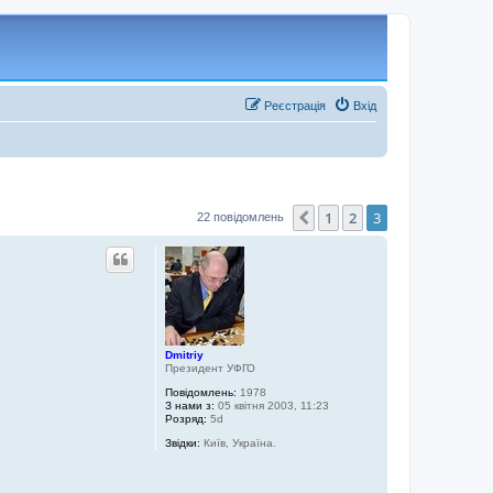
Реєстрація
Вхід
1
2
3
Поперед.
22 повідомлень
Dmitriy
Президент УФГО
Повідомлень:
1978
З нами з:
05 квітня 2003, 11:23
Розряд:
5d
Звідки:
Київ, Україна.