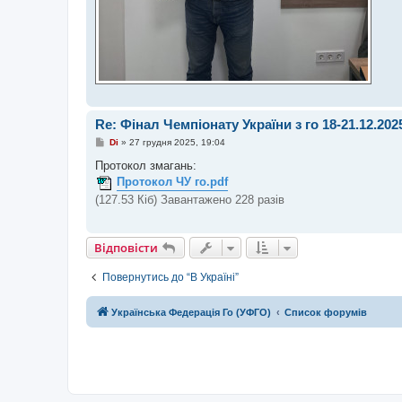
Re: Фінал Чемпіонату України з го 18-21.12.202
П
Di
»
27 грудня 2025, 19:04
о
в
Протокол змагань:
і
Протокол ЧУ го.pdf
д
о
(127.53 Кіб) Завантажено 228 разів
м
л
е
н
Відповісти
н
я
Повернутись до “В Україні”
Українська Федерація Го (УФГО)
Список форумів