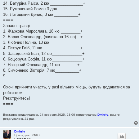
14. Батуріна Раїса, 2 кю _______________+
15. Ружанський Роман 3 дан__________+
16. Лотоцький Денис, 3 кю ___________+
====
Запасні гравці:
1. Жаркова Мирослава, 18 кю _________+
2. Барях Олександр, (заявка на 16 кю)__+
3. Любчик Поліна, 13 кю
4. Петрук Гліб, 11 кю _________________+
5. Завадський Іван, 12 кю______________+
6. Коцюруба Софія, 11 кю______________+
7. Нагорний Олександр, 11 кю________+
8. Симоненко Вікторія, 7 кю___________+
9.
====
Охочі прийняти участь, у разі вільних місць, будуть додаватися за
рейтингом.
Реєструйтесь!
====
Востаннє редагувалось 24 вересня 2025, 23:00 користувачем
Dmitriy
, всього
редагувалось 21 раз.
Dmitriy
Президент УФГО
Розряд:
5d