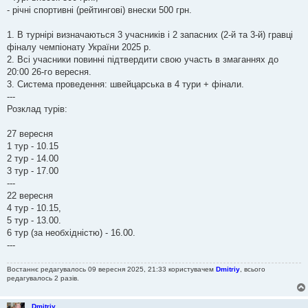
- річні спортивні (рейтингові) внески 500 грн.
1. В турнірі визначаються 3 учасників і 2 запасних (2-й та 3-й) гравці
фіналу чемпіонату України 2025 р.
2. Всі учасники повинні підтвердити свою участь в змаганнях до
20:00 26-го вересня.
3. Система проведення: швейцарська в 4 тури + фінали.
---
Розклад турів:
27 вересня
1 тур - 10.15
2 тур - 14.00
3 тур - 17.00
---
22 вересня
4 тур - 10.15,
5 тур - 13.00.
6 тур (за необхідністю) - 16.00.
---
Востаннє редагувалось 09 вересня 2025, 21:33 користувачем
Dmitriy
, всього
редагувалось 2 разів.
Dmitriy