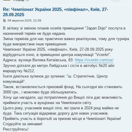
Re: Чемпіонат України 2025, «півфінал», Київ, 27-
28.09.2025
П
09 вересня 2025, 21:59
о
в
В зв'язку зі зміною планів хозяїв приміщення "Japan Dojo" послуга в
і
назначений термін не буде надана.
д
о
Зміна термінів для нас практично важко реалізуєма, тому для турніра
м
буде використане інше приміщення.
л
е
Чемпіонат України 2025, «півфінал», Київ, 27-28.09.2025 року
н
відбудеться очно, в приміщенні центра комунікації "Vcentri".
н
я
Адреса: вулиця Велика Китаївська, 83:
https://vcentri.com/us/
Зручно доїхати до метро Либідська і сісти в автобус №20 або
маршрутку №212.
Їхати декілька зупинок до зупинки: "ш. Стратегічне, Центр
комунікацій".
Також, встановлюється призовий фонд. На сьогодні він становить
3000 грн., і можливо буде збільшуватись.
Хочу ще нагадати, що потрапляння до Вищої ліги дає можливість
приймати участь в аукціонах на Чемпіонати світу.
Цього року, учасників вищої ліги, які грали в 2024 році майже не
буде. Така ситуація відкриває дорогу для нових учасників.
Прийміть участь в боротьбі за призові місця в Чемпіонаті України!
Слідкуйте за змінами!
Реєструйтесь!