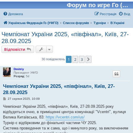
Форум по игре Го (Бадук, Вейчи)
Допомога
Реєстрація
Вхід
Українська Федерація Го (УФГО)
Список форумів
Турніри
В Україні
Чемпіонат України 2025, «півфінал», Київ, 27-
28.09.2025
Відповісти
1
2
3
Далі
30 повідомлень
Dmitriy
Президент УФГО
Розряд:
5d
Чемпіонат України 2025, «півфінал», Київ, 27-
28.09.2025
П
27 серпня 2025, 10:09
о
в
Чемпіонат України 2025, «півфінал», Київ, 27-28.09.2025 року
і
відбудеться очно, в приміщенні центра комунікації "Vcentri", вулиця
д
о
Велика Китаївська, 83:
https://vcentri.com/us/
м
Турнір є відбірковим до фінальної частини ЧУ 2025.
л
е
Система проведення та ж сама, що і минулого року, за виключенням
н