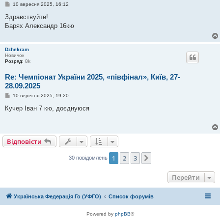
П
10 вересня 2025, 16:12
о
в
Здравствуйте!
і
Барях Александр 16кю
д
о
м
л
Dzhekram
е
Новичок
н
Розряд:
8k
н
я
Re: Чемпіонат України 2025, «півфінал», Київ, 27-
28.09.2025
П
10 вересня 2025, 19:20
о
в
Кучер Іван 7 кю, доєднуюся
і
д
о
м
л
Відповісти
е
н
н
1
2
3
Далі
30 повідомлень
я
Перейти
Українська Федерація Го (УФГО)
Список форумів
Powered by
phpBB
®