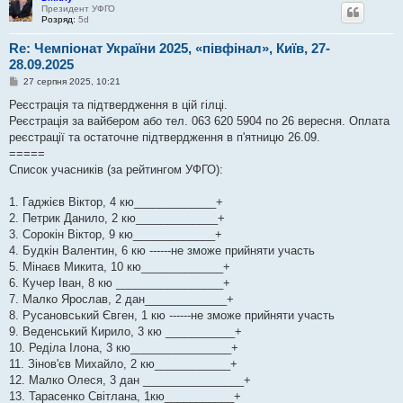
Президент УФГО
Розряд:
5d
Re: Чемпіонат України 2025, «півфінал», Київ, 27-
28.09.2025
П
27 серпня 2025, 10:21
о
в
Реєстрація та підтвердження в цій гілці.
і
Реєстрація за вайбером або тел. 063 620 5904 по 26 вересня. Оплата
д
о
реєстрації та остаточне підтвердження в п'ятницю 26.09.
м
=====
л
е
Список учасників (за рейтингом УФГО):
н
н
я
1. Гаджієв Віктор, 4 кю_____________+
2. Петрик Данило, 2 кю_____________+
3. Сорокін Віктор, 9 кю_____________+
4. Будкін Валентин, 6 кю ------не зможе прийняти участь
5. Мінаєв Микита, 10 кю_____________+
6. Кучер Іван, 8 кю _________________+
7. Малко Ярослав, 2 дан_____________+
8. Русановський Євген, 1 кю ------не зможе прийняти участь
9. Веденський Кирило, 3 кю ___________+
10. Реділа Ілона, 3 кю________________+
11. Зінов'єв Михайло, 2 кю____________+
12. Малко Олеся, 3 дан ________________+
13. Тарасенко Світлана, 1кю___________+