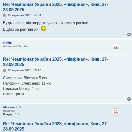
Re: Чемпіонат України 2025, «півфінал», Київ, 27-
28.09.2025
П
10 вересня 2025, 14:34
о
в
Будь ласка, підтвердіть участь якомога раніше.
і
Відбір за рейтингом.
д
о
м
л
vikkis
е
Advanced Member
н
н
я
Re: Чемпіонат України 2025, «півфінал», Київ, 27-
28.09.2025
П
10 вересня 2025, 15:16
о
в
Симоненко Вікторія 5 кю
і
Нагорний Олександр 11 кю
д
о
Гаджиєв Віктор 4 кю
м
готові грати
л
е
н
н
Aleksandr B.
я
Новичок
Розряд:
16k
Re: Чемпіонат України 2025, «півфінал», Київ, 27-
28.09.2025