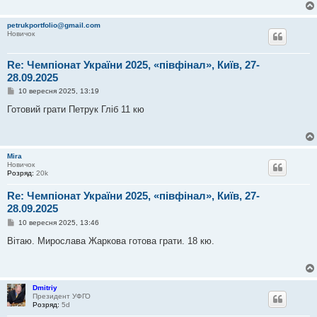
petrukportfolio@gmail.com
Новичок
Re: Чемпіонат України 2025, «півфінал», Київ, 27-
28.09.2025
П
10 вересня 2025, 13:19
о
в
Готовий грати Петрук Гліб 11 кю
і
д
о
м
л
Mira
е
Новичок
н
Розряд:
20k
н
я
Re: Чемпіонат України 2025, «півфінал», Київ, 27-
28.09.2025
П
10 вересня 2025, 13:46
о
в
Вітаю. Мирослава Жаркова готова грати. 18 кю.
і
д
о
м
л
Dmitriy
е
Президент УФГО
н
Розряд:
5d
н
я