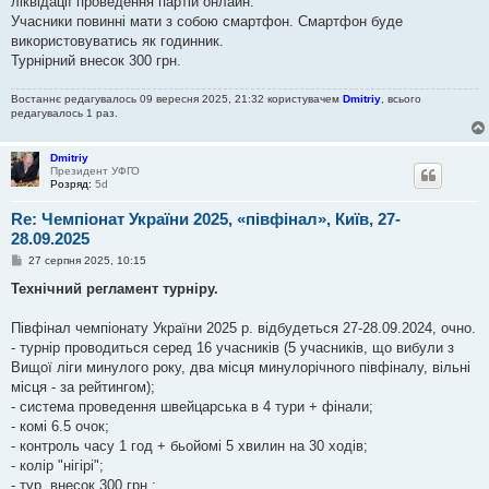
ліквідації проведення партій онлайн.
н
я
Учасники повинні мати з собою смартфон. Смартфон буде
використовуватись як годинник.
Турнірний внесок 300 грн.
Востаннє редагувалось 09 вересня 2025, 21:32 користувачем
Dmitriy
, всього
редагувалось 1 раз.
Dmitriy
Президент УФГО
Розряд:
5d
Re: Чемпіонат України 2025, «півфінал», Київ, 27-
28.09.2025
П
27 серпня 2025, 10:15
о
в
Технічний регламент турніру.
і
д
о
Півфінал чемпіонату України 2025 р. відбудеться 27-28.09.2024, очно.
м
- турнір проводиться серед 16 учасників (5 учасників, що вибули з
л
е
Вищої ліги минулого року, два місця минулорічного півфіналу, вільні
н
місця - за рейтингом);
н
я
- система проведення швейцарська в 4 тури + фінали;
- комі 6.5 очок;
- контроль часу 1 год + бьойомі 5 хвилин на 30 ходів;
- колір "нігірі";
- тур. внесок 300 грн.;