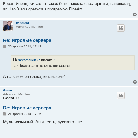
н
Кореї, Японії, Китаю, а також боти - можна спостерігати, наприклад,
н
я
як Lian Xiao бореться з програмою FineArt.
kandidat
Advanced Member
Re: Игровые сервера
П
20 травня 2018, 17:42
о
в
і
sckameikin22
писав:
↑
д
о
Так, foxwq.com це класний сервер
м
л
е
А на каком он языке, китайском?
н
н
я
Geser
Advanced Member
Розряд:
1d
Re: Игровые сервера
П
21 травня 2018, 17:36
о
в
Мультиязычный. Англ. есть, русского - нет.
і
д
о
м