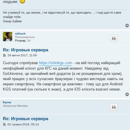
людьми.
Не утримуй те, що минає, і не відштовхуй те, що приходить ... і тоді щастя саме
знайде тебе.
Омар Хайям
mikach
Пользователь
Розряд:
3d
Re: Игровые сервера
П
29 квітня 2017, 11:06
о
в
Сьогодні спробував
https://shinkgs.com
- на мій погляд найкращий
і
неофіційний клієнт для КГС на даний момент. Навідміну від
д
о
GoUniverse, це звичайний веб додаток (а не розширення для хром),
м
який працює у всіх сучасних браузерах і чудово виглядає навіть на
л
е
екрані смартфону. На смартфоні це важливо - тому що для Android
н
KGS платний (на скільки я знаю), а для iOS клієнта взагалі немає.
н
я
Karne
Advanced Member
Re: Игровые сервера
П
02 травня 2018, 00:14
о