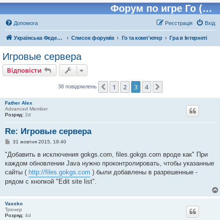
Форум по игре Го (Бадук, Вейчи)
Допомога
Реєстрація
Вхід
Українська Федерація Го (УФГО)
Список форумів
Го та комп'ютер
Гра в Інтернеті
Игровые сервера
Відповісти
1
2
3
4
Поперед.
Далі
38 повідомлень
Father Alex
Advanced Member
Розряд:
2d
Re: Игровые сервера
П
31 жовтня 2015, 19:40
о
в
"Добавить в исключения gokgs.com, files.gokgs.com вроде как" При
і
каждом обновлении Java нужно проконтролировать, чтобы указанные
д
о
сайты (
http://files.gokgs.com
) были добавлены в разрешенные -
м
рядом с кнопкой "Edit site list".
л
е
н
н
Vassko
я
Тренер
Розряд:
4d