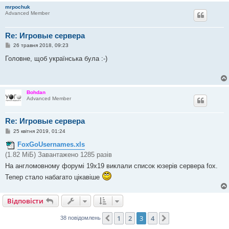
л
mrpochuk
е
Advanced Member
н
н
я
Re: Игровые сервера
П
26 травня 2018, 09:23
о
в
Головне, щоб українська була :-)
і
д
о
м
л
Bohdan
е
Advanced Member
н
н
я
Re: Игровые сервера
П
25 квітня 2019, 01:24
о
в
FoxGoUsernames.xls
і
(1.82 МіБ) Завантажено 1285 разів
д
о
На англомовному форумі 19х19 виклали список юзерів сервера fox.
м
л
Тепер стало набагато цікавіше
е
н
н
я
Відповісти
1
2
3
4
Поперед.
Далі
38 повідомлень