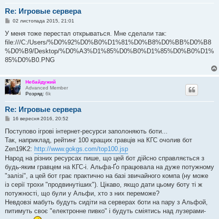
Re: Игровые сервера
П
02 листопада 2015, 21:01
о
в
У меня тоже перестал открываться. Мне сделали так:
і
file:///C:/Users/%D0%92%D0%B0%D1%81%D0%B8%D0%BB%D0%B8
д
о
%D0%B9/Desktop/%D0%A3%D1%85%D0%B0%D1%85%D0%B0%D1%
м
85%D0%B0.PNG
л
е
н
н
Небайдужий
я
Advanced Member
Розряд:
6k
Re: Игровые сервера
П
16 вересня 2016, 20:52
о
в
Поступово ігрові інтернет-ресурси заполоняють боти...
і
Так, наприклад, рейтинг 100 кращих гравців на КГС очолив бот
д
о
Zen19K2:
http://www.gokgs.com/top100.jsp
м
Народ на різних ресурсах пише, що цей бот дійсно справляється з
л
е
будь-яким гравцем на КГС-і. Альфа-Ґо працювала на дуже потужному
н
"залізі", а цей бот грає практично на базі звичайного компа (ну може
н
я
із серії трохи "продвинутіших"). Цікаво, якщо дати цьому боту ті ж
потужності, що були у Альфи, хто з них переможе?
Невдовзі мабуть будуть сидіти на серверах боти на пару з Альфой,
питимуть своє "електронне пивко" і будуть сміятись над лузерами-