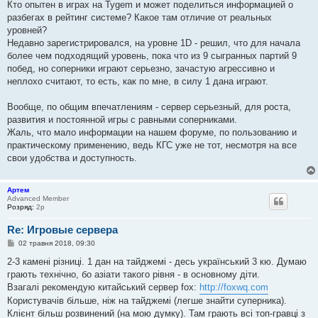
в
Кто опытен в играх на Tygem и может поделиться информацией о
і
разбегах в рейтинг системе? Какое там отличие от реальных
д
о
уровней?
м
Недавно зарегистрировался, на уровне 1D - решил, что для начала
л
е
более чем подходящий уровень, пока что из 9 сыгранных партий 9
н
побед, но соперники играют серьезно, зачастую агрессивно и
н
я
неплохо считают, то есть, как по мне, в силу 1 дана играют.
Вообще, по общим впечатлениям - сервер серьезный, для роста,
развития и постоянной игры с равными соперниками.
Жаль, что мало информации на нашем форуме, по пользованию и
практическому применению, ведь КГС уже не тот, несмотря на все
свои удобства и доступность.
Артем
Advanced Member
Розряд:
2p
Re: Игровые сервера
П
02 травня 2018, 09:30
о
в
2-3 камені різниці. 1 дан на тайджемі - десь український 3 кю. Думаю
і
грають технічно, бо азіати такого рівня - в основному діти.
д
о
Взагалі рекомендую китайський сервер fox:
http://foxwq.com
м
Користувачів більше, ніж на тайджемі (легше знайти суперника).
л
е
Клієнт більш розвинений (на мою думку). Там грають всі топ-гравці з