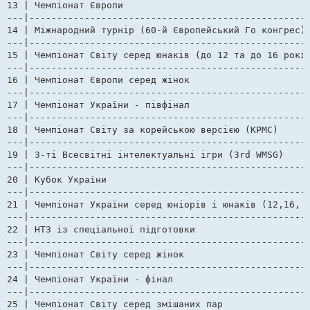
13 | Чемпіонат Європи  					  | 23.07.17-30.07.17  | Оберхоф, Німеччина    

---|---------------------------------------------------
14 | Міжнародний турнір (60-й Європейський Го конгрес) 
---|---------------------------------------------------
15 | Чемпіонат Світу серед юнаків (до 12 та до 16 років
---|---------------------------------------------------
16 | Чемпіонат Європи серед жінок  	                  | 19.08.17-20.08.17  | Одеса      

---|---------------------------------------------------
17 | Чемпіонат України - півфінал 		  	  | 09.09.17-10.09.17  | Київ

---|---------------------------------------------------
18 | Чемпіонат Світу за корейською версією (KPMC)	  | ??.??.17-??.??.17  | Сеул, Корея          

---|---------------------------------------------------
19 | 3-ті Всесвітні інтелектуальні ігри (3rd WMSG) 	  | ??.??.17-??.??.17  | Макао ?

---|---------------------------------------------------
20 | Кубок України 					  | 21.10.17-22.10.17  | Київ

---|---------------------------------------------------
21 | Чемпіонат України серед юніорів і юнаків (12,16, 2
---|---------------------------------------------------
22 | НТЗ із спеціальної підготовки  			  | 06.11.17-10.11.17  | Київ       

---|---------------------------------------------------
23 | Чемпіонат Світу серед жінок	 		  | ??.11.17-??.11.17  | Сужоу, Китай

---|---------------------------------------------------
24 | Чемпіонат України - фінал  	  		  | 18.11.17-26.11.17  | Київ

---|---------------------------------------------------
25 | Чемпіонат Світу серед змішаних пар 		  | ??.12.17-??.12.17  | Токіо, Японія
