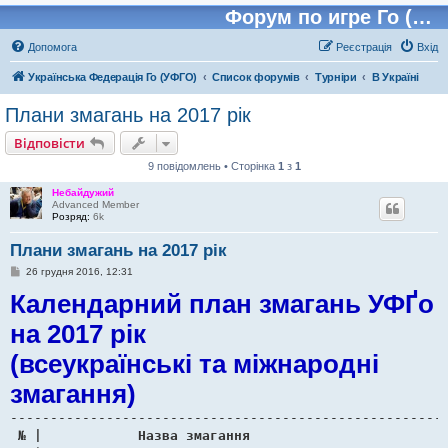
Форум по игре Го (Бадук, Вейчи)
Допомога
Реєстрація
Вхід
Українська Федерація Го (УФГО)
Список форумів
Турніри
В Україні
Плани змагань на 2017 рік
Відповісти
9 повідомлень • Сторінка
1
з
1
Небайдужий
Advanced Member
Розряд:
6k
Плани змагань на 2017 рік
П
26 грудня 2016, 12:31
о
Календарний план змагань УФҐо
в
і
д
на 2017 рік
о
м
(всеукраїнські та міжнародні
л
е
н
змагання)
н
я