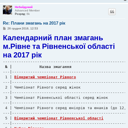
Небайдужий
Advanced Member
Розряд:
6k
Re: Плани змагань на 2017 рік
П
26 грудня 2016, 12:53
о
Календарний план змагань
в
і
д
м.Рівне та Рівненської області
о
м
на 2017 рік
л
е
н
н
я
---|---------------------------------------------------
 1 | 
Відкритий чемпіонат Рівного
---|---------------------------------------------------
 2 | Чемпіонат Рівного серед жінок		 	          |    25-26.02.17     | РЦ ШІВС РМПДМ

---|---------------------------------------------------
 3 | Чемпіонат Рівненської області серед жінок         
---|---------------------------------------------------
 4 | Чемпіонат Рівного серед юніорів та юнаків (до 12, 
---|---------------------------------------------------
 5 | 
Відкритий чемпіонат Рівненської області
---|---------------------------------------------------