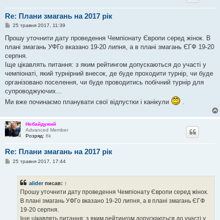
н
я
Re: Плани змагань на 2017 рік
П
25 травня 2017, 11:39
о
в
Прошу уточнити дату проведення Чемпіонату Європи серед жінок. В
і
плані змагань УФГо вказано 19-20 липня, а в плані змагань ЄГФ 19-20
д
о
серпня.
м
Іще цікавлять питання: з яким рейтингом допускаються до участі у
л
е
чемпіонаті, який турнірний внесок, де буде проходити турнір, чи буде
н
організовано поселення, чи буде проводитись побічний турнір для
н
я
супроводжуючих...
Ми вже починаємо планувати свої відпустки і канікули
.
Небайдужий
Advanced Member
Розряд:
6k
Re: Плани змагань на 2017 рік
П
25 травня 2017, 17:44
о
в
і
alider
писав:
↑
д
о
Прошу уточнити дату проведення Чемпіонату Європи серед жінок.
м
В плані змагань УФГо вказано 19-20 липня, а в плані змагань ЄГФ
л
е
19-20 серпня.
н
Іще цікавлять питання: з яким рейтингом допускаються до участі у
н