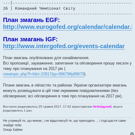
---|---------------------------------------------------
26 | Командний Чемпіонат Світу		 		  | ??.12.17-??.12.17  | Токіо, Китай

------------------------------------------------------
План змагань EGF:
http://www.eurogofed.org/calendar/calendar.
План змагань IGF:
http://www.intergofed.org/events-calendar
План змагань опубліковано для ознайомлення.
Всі пропозиції, зауваження, запитання та обговорення прошу писати у
тему про планування на 2017 рік (
viewtopic.php?f=6&t=22817&p=89679#p89679
).
Плани змагань в областях та районах України організатори змагань
можуть розміщувати в цій темі окремими повідомленнями (без
обговорення; всі обговорення в темі про планування на 2017 рік).
Востаннє редагувалось 25 травня 2017, 17:42 користувачем
Небайдужий
, всього
редагувалось 1 раз.
Не утримуй те, що минає, і не відштовхуй те, що приходить ... і тоді щастя саме
знайде тебе.
Омар Хайям