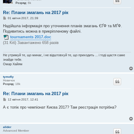
Розряд:
6k
Re: Плани змагань на 2017 рік
П
01 квітня 2017, 21:39
о
в
Надійшла інформація про уточнення планів змагань ЄҐФ та МҐФ.
і
Подивитись можна в прикріпленому файлі.
д
о
tournaments 2017.doc
м
(31 Кіб) Завантажено 658 разів
л
е
н
н
Не утримуй те, що минає, і не відштовхуй те, що приходить ... і тоді щастя саме
я
знайде тебе.
Омар Хайям
tymofiy
Новичок
Розряд:
18k
Re: Плани змагань на 2017 рік
П
12 квітня 2017, 12:41
о
в
А є топік про чемпіонат Києва 2017? Там реєстрація потрібна?
і
д
о
м
л
alider
е
Advanced Member
н