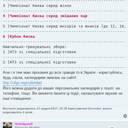
-------------------------------------------------------
3 |Чемпіонат Києва серед жінок					| 13-14.05.17	| КПДЮ              √

-------------------------------------------------------
5 |Чемпіонат Києва серед юніорів та юнаків (до 12, 16, 20)	| 07-08.10.17	| КПДЮ          
-------------------------------------------------------
Навчально-тренувальні збори:

1 |НТЗ зі спеціальної підготовки				| 12-25.06.17	| Київ / Карпати    √

-------------------------------------------------------
2 |НТЗ зі спеціальної підготовки				|30.10.-02.11.17| КПДЮ              √

------------------------------------------------------
Але і я теж маю прохання до всіх гравців ґо в Україні - користуйтесь,
будь ласка, календарем змагань на сайті!
http://ufgo.org/calendar/
Його можна додати до ваших персональних календарів у пошті, на
телефоні, тощо. Ви зможете бачити ці події, налаштувати звукові чи
інші сповіщення...
Востаннє редагувалось 12 грудня 2017, 02:39 користувачем
December
, всього
редагувалось 4 разів.
Небайдужий
Advanced Member