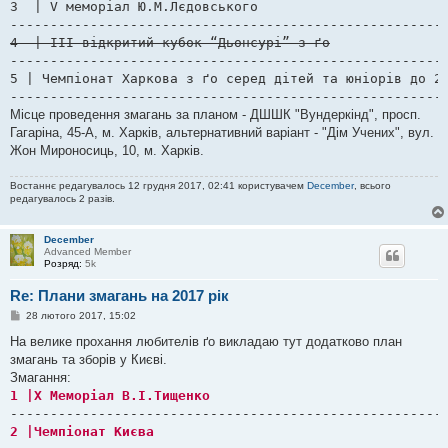
е
3  | V меморіал Ю.М.Лєдовського						| 30.09.2017     √

н
н
я
-------------------------------------------------------
5 | Чемпіонат Харкова з ґо серед дітей та юніорів до 20 років		| 09-10
------------------------------------------------------
Місце проведення змагань за планом - ДШШК "Вундеркінд", просп.
Гагаріна, 45-А, м. Харків, альтернативний варіант - "Дім Учених", вул.
Жон Мироносиць, 10, м. Харків.
Востаннє редагувалось 12 грудня 2017, 02:41 користувачем
December
, всього
редагувалось 2 разів.
December
Advanced Member
Розряд:
5k
Re: Плани змагань на 2017 рік
П
28 лютого 2017, 15:02
о
в
На велике прохання любителів ґо викладаю тут додатково план
і
змагань та зборів у Києві.
д
о
Змагання:
м
л
е
н
н
я