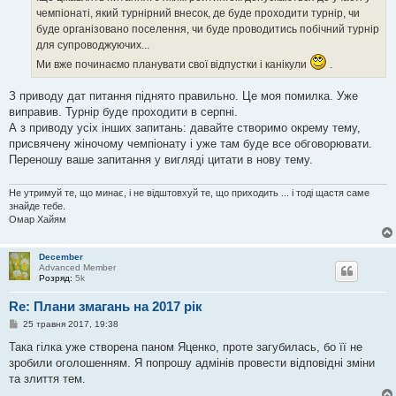
я
чемпіонаті, який турнірний внесок, де буде проходити турнір, чи
буде організовано поселення, чи буде проводитись побічний турнір
для супроводжуючих...
Ми вже починаємо планувати свої відпустки і канікули
.
З приводу дат питання піднято правильно. Це моя помилка. Уже
виправив. Турнір буде проходити в серпні.
А з приводу усіх інших запитань: давайте створимо окрему тему,
присвячену жіночому чемпіонату і уже там буде все обговорювати.
Переношу ваше запитання у вигляді цитати в нову тему.
Не утримуй те, що минає, і не відштовхуй те, що приходить ... і тоді щастя саме
знайде тебе.
Омар Хайям
December
Advanced Member
Розряд:
5k
Re: Плани змагань на 2017 рік
П
25 травня 2017, 19:38
о
в
Така гілка уже створена паном Яценко, проте загубилась, бо її не
і
зробили оголошенням. Я попрошу адмінів провести відповідні зміни
д
о
та злиття тем.
м