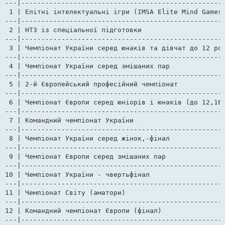
---|---------------------------------------------------
 1 | Елітні інтелектуальні ігри (IMSA Elite Mind Games)	  | ??.??.17-??.??.17  | Цзянсу, Китай               
---|---------------------------------------------------
 2 | НТЗ із спеціальної підготовки  			  | 25.01.17-27.01.17  | Рівне                

---|---------------------------------------------------
 3 | Чемпіонат України серед юнаків та дівчат до 12 рок
---|---------------------------------------------------
 4 | Чемпіонат України серед змішаних пар 		  | 04.02.17-05.02.17  | Київ                

---|---------------------------------------------------
 5 | 2-й Європейський професійний чемпіонат      	  | 08.02.17-10.02.17  | Санкт-Петербург, Росія 

---|---------------------------------------------------
 6 | Чемпіонат Європи серед юніорів і юнаків (до 12,16,
---|---------------------------------------------------
 7 | Командний чемпіонат України			  | 04.03.17-05.03.17  | Київ

---|---------------------------------------------------
 8 | Чемпіонат України серед жінок,-фінал 		  | 23.03.17-26.03.17  | Київ                 

---|---------------------------------------------------
 9 | Чемпіонат Європи серед змішаних пар       	          | 01.04.17-02.04.17  | Страсбург, Франція  

---|---------------------------------------------------
10 | Чемпіонат України - чвертьфінал            	  | 08.04.17-09.04.17  | Київ                     

---|---------------------------------------------------
11 | Чемпіонат Світу (аматори)	   		  	  | ??.06.17-??.06.17  | ..., Корея     

---|---------------------------------------------------
12 | Командний чемпіонат Європи (фінал)			  | 21.07.17-22.07.17  | Оберхоф, Німеччина     

---|---------------------------------------------------