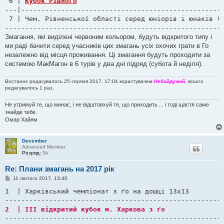
 6 | 
Кубок Рівного
---|---------------------------------------------------
 7 | Чем. Рівненської області серед юніорів і юнаків (д
------------------------------------------------------
Змагання, які виділені червоним кольором, будуть відкритого типу і
ми раді бачити серед учасників цих змагань усіх охочих грати в Го
незалежно від місця проживання. Ці змагання будуть проходити за
системою МакМагон в 6 турів у два дні підряд (субота й неділя).
Востаннє редагувалось 25 серпня 2017, 17:04 користувачем
Небайдужий
, всього
редагувалось 1 раз.
Не утримуй те, що минає, і не відштовхуй те, що приходить ... і тоді щастя саме
знайде тебе.
Омар Хайям
December
Advanced Member
Розряд:
5k
Re: Плани змагань на 2017 рік
П
11 лютого 2017, 13:40
о
в
1  | Харківський чемпіонат з ґо на дошці 13х13         
і
д
о
м
-------------------------------------------------------
л