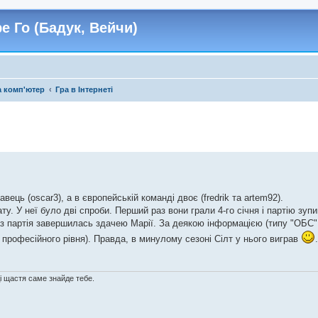
е Го (Бадук, Вейчи)
а комп'ютер
Гра в Інтернеті
вець (oscar3), а в європейській команді двоє (fredrik та artem92).
у. У неї було дві спроби. Перший раз вони грали 4-го січня і партію зупи
аз партія завершилась здачею Марії. За деякою інформацією (типу "ОБС"
 професійного рівня). Правда, в минулому сезоні Сілт у нього виграв
ді щастя саме знайде тебе.