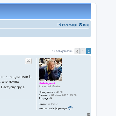
Реєстрація
Вхід
1
2
Поперед.
17 повідомлень
нили та відмінили із-
, але можна
Небайдужий
Advanced Member
. Наступну гру в
Повідомлень:
4870
З нами з:
01 січня 2007, 13:26
Розряд:
6k
Звідки:
м. Рівне
К
Контактна інформація:
о
н
Д