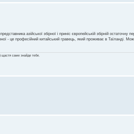
редставника азійської збірної і приніс європейській збірній остаточну пе
рної - це професійний китайський гравець, який проживає в Таїланді. Мож
ді щастя саме знайде тебе.