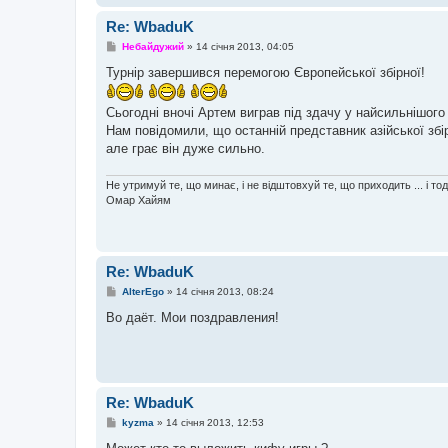
Re: WbaduK
П
Небайдужий
»
14 січня 2013, 04:05
о
в
Турнір завершився перемогою Європейської збірної!
і
д
о
Сьогодні вночі Артем виграв під здачу у найсильнішого п
м
Нам повідомили, що останній представник азійської збі
л
е
але грає він дуже сильно.
н
н
я
Не утримуй те, що минає, і не відштовхуй те, що приходить ... і то
Омар Хайям
Re: WbaduK
П
AlterEgo
»
14 січня 2013, 08:24
о
в
Во даёт. Мои поздравления!
і
д
о
м
л
е
н
Re: WbaduK
н
П
я
kyzma
»
14 січня 2013, 12:53
о
в