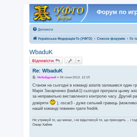
Форум по игр
Допомога
Українська Федерація Го (УФГО)
Список форумів
Го т
WbaduK
Відповісти
Re: WbaduK
П
Небайдужий
»
06 січня 2013, 12:15
о
в
Станом на сьогодні в команді азіатів залишився один гра
і
Марія Захарченко (baduk1) сьогодні програла цьому азіат
д
о
за неправильно виставленого контролю часу. Другий р
м
довіряти
), oscar3 - дуже сильний гравець (можливо
л
е
нашій команді повинен грати fredrik.
н
н
я
Не утримуй те, що минає, і не відштовхуй те, що приходить ... і то
Омар Хайям