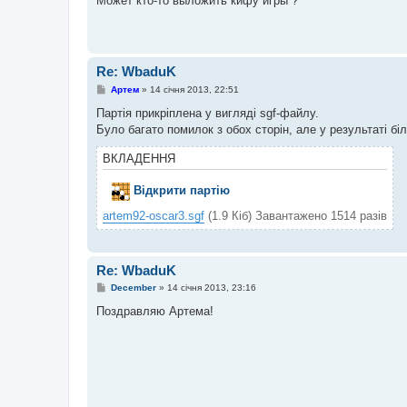
Может кто-то выложить кифу игры ?
і
д
о
м
л
е
Re: WbaduK
н
н
П
Артем
»
14 січня 2013, 22:51
я
о
в
Партія прикріплена у вигляді sgf-файлу.
і
Було багато помилок з обох сторін, але у результаті біл
д
о
м
ВКЛАДЕННЯ
л
е
н
Відкрити партію
н
я
artem92-oscar3.sgf
(1.9 Кіб) Завантажено 1514 разів
Re: WbaduK
П
December
»
14 січня 2013, 23:16
о
в
Поздравляю Артема!
і
д
о
м
л
е
н
н
я