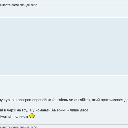
ді щастя саме знайде тебе.
у турі він програв європейцю (англієць чи англійка), який протримався дв
ці в черзі на гру, а у команди Америки - лише двоє.
ilverfish поляком
ді щастя саме знайде тебе.