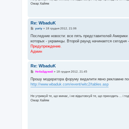
Омар Хайям
Re: WbaduK
П
yuriy
»
18 грудня 2012, 21:06
о
в
Последние новости: все пять представителей Америки п
і
которых - украинцы. Второй раунд начинается сегодня - 
д
о
Предупреждение.
м
Админ
л
е
н
н
Re: WbaduK
я
П
Небайдужий
»
18 грудня 2012, 21:45
о
в
Прошу модератора форуму видалити явно рекламне поси
і
http://www.wbaduk.com/event/witc2/tables.asp
д
о
м
л
Не утримуй те, що минає, і не відштовхуй те, що приходить ... і то
е
Омар Хайям
н
н
я