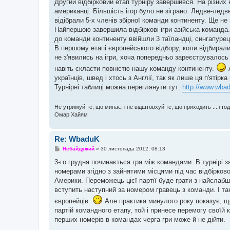
в
Другий відбірковий етап турніру завершився. На різних 
і
американці. Більшість ігор було не зіграно. Ледве-ледве
д
о
відібрали 5-х членів збірної команди континенту. Ще не 
м
Найпершою завершила відбіркові ігри азійська команда.
л
е
до команди континенту ввійшли 3 таїландці, сингапурець 
н
В першому етапі європейського відбору, коли відбиралис
н
я
не з'явились на ігри, хоча попередньо зареєструвалось д
навіть скласти повністю нашу команду континенту.
А
українців, швед і хтось з Англії, так як лише ця п'ятірк
Турнірні таблиці можна переглянути тут:
http://www.wbad
Не утримуй те, що минає, і не відштовхуй те, що приходить ... і то
Омар Хайям
Re: WbaduK
П
Небайдужий
»
30 листопада 2012, 08:13
о
в
3-го грудня починається гра між командами. В турнірі з
і
номерами згідно з зайнятими місцями під час відбірко
д
о
Америки. Переможець цієї партії буде грати з найслаб
м
вступить наступний за номером гравець з команди. І так
л
е
європейців.
Але практика минулого року показує, що 
н
партій командного етапу, той і принесе перемогу своїй 
н
я
перших номерів в командах черга гри може й не дійти.