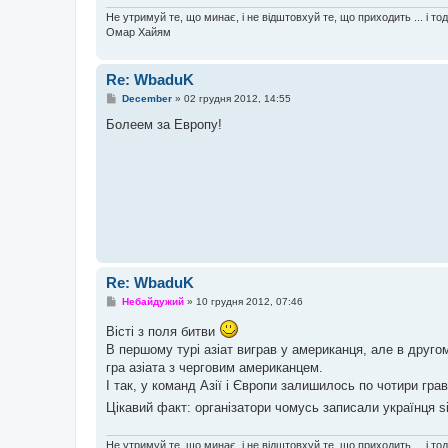
Не утримуй те, що минає, і не відштовхуй те, що приходить ... і то
Омар Хайям
Re: WbaduK
П
December
»
02 грудня 2012, 14:55
о
в
Болеем за Европу!
і
д
о
м
л
е
н
н
я
Re: WbaduK
П
Небайдужий
»
10 грудня 2012, 07:46
о
в
Вісті з поля битви
і
В першому турі азіат виграв у американця, але в другом
д
о
гра азіата з черговим американцем.
м
І так, у команд Азії і Європи залишилось по чотири грав
л
е
Цікавий факт: організатори чомусь записали українця s
н
н
я
Не утримуй те, що минає, і не відштовхуй те, що приходить ... і то