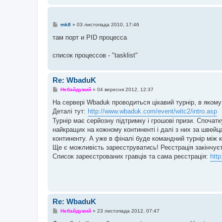
л
е
н
н
П
mk8
»
03 листопада 2010, 17:46
я
о
в
там порт и PID процесса
і
д
о
список процессов - "tasklist"
м
л
е
н
Re: WbaduK
н
П
я
Небайдужий
»
04 вересня 2012, 12:37
о
в
На сервері Wbaduk проводиться цікавий турнір, в якому
і
Деталі тут:
http://www.wbaduk.com/event/witc2/intro.asp
д
о
Турнір має серйозну підтримку і грошові призи. Спочатк
м
найкращих на кожному континенті і далі з них за швей
л
е
континенту. А уже в фіналі буде командний турнір між
н
Ще є можливість зареєструватись! Реєстрація закінчуєт
н
я
Список зареєстрованих гравців та сама реєстрація:
htt
Re: WbaduK
П
Небайдужий
»
23 листопада 2012, 07:47
о