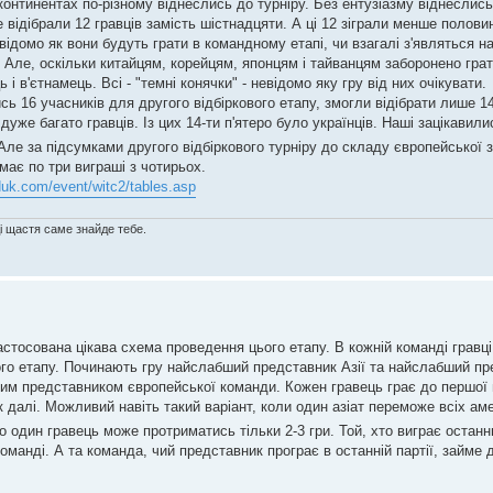
континентах по-різному віднеслись до турніру. Без ентузіазму віднеслись
 відібрали 12 гравців замість шістнадцяти. А ці 12 зіграли менше половин
відомо як вони будуть грати в командному етапі, чи взагалі з'являться на
 Але, оскільки китайцям, корейцям, японцям і тайванцям заборонено грати
і в'єтнамець. Всі - "темні конячки" - невідомо яку гру від них очікувати.
ь 16 учасників для другого відбіркового етапу, змогли відібрати лише 14
уже багато гравців. Із цих 14-ти п'ятеро було українців. Наші зацікавили
ле за підсумками другого відбіркового турніру до складу європейської з
а має по три виграші з чотирьох.
uk.com/event/witc2/tables.asp
ді щастя саме знайде тебе.
астосована цікава схема проведення цього етапу. В кожній команді гравці
вого етапу. Починають гру найслабший представник Азії та найслабший п
шим представником європейської команди. Кожен гравець грає до першої п
 далі. Можливий навіть такий варіант, коли один азіат переможе всіх аме
один гравець може протриматись тільки 2-3 гри. Той, хто виграє останню
команді. А та команда, чий представник програє в останній партії, займе 