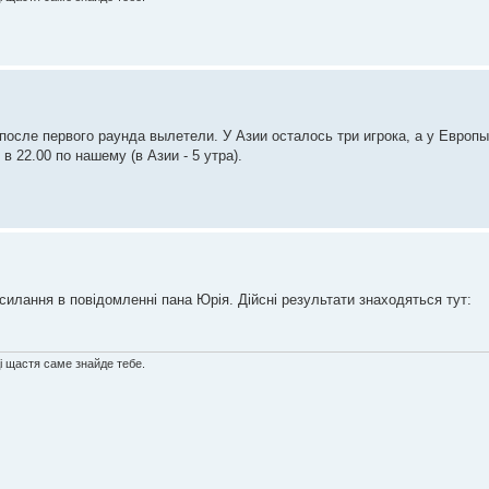
осле первого раунда вылетели. У Азии осталось три игрока, а у Европы 
в 22.00 по нашему (в Азии - 5 утра).
лання в повідомленні пана Юрія. Дійсні результати знаходяться тут:
ді щастя саме знайде тебе.