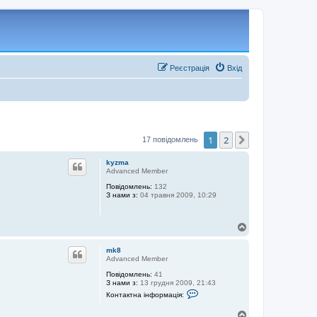
Реєстрація
Вхід
1
2
Далі
17 повідомлень
kyzma
Advanced Member
Повідомлень:
132
З нами з:
04 травня 2009, 10:29
Д
о
г
mk8
о
Advanced Member
р
Повідомлень:
41
и
З нами з:
13 грудня 2009, 21:43
К
Контактна інформація:
о
н
Д
т