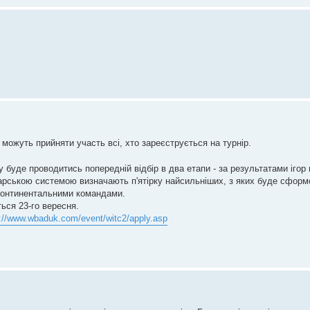
 можуть прийняти участь всі, хто зареєструється на турнір.
у буде проводитись попередній відбір в два етапи - за результатами ігор
царською системою визначають п'ятірку найсильніших, з яких буде сфор
 континентальними командами.
ься 23-го вересня.
p://www.wbaduk.com/event/witc2/apply.asp