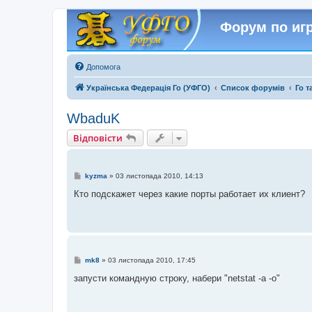
Форум по игр
Допомога
Українська Федерація Го (УФГО)
Список форумів
Го т
WbaduK
Відповісти
П
kyzma
»
03 листопада 2010, 14:13
о
в
Кто подскажет через какие порты работает их клиент?
і
д
о
м
л
е
н
н
П
mk8
»
03 листопада 2010, 17:45
я
о
в
запусти командную строку, набери "netstat -a -о"
і
д
о
м