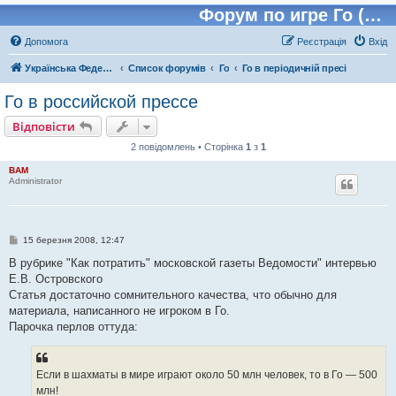
Форум по игре Го (Бадук, Вейчи)
Допомога
Реєстрація
Вхід
Українська Федерація Го (УФГО)
Список форумів
Го
Го в періодичній пресі
Го в российской прессе
Відповісти
2 повідомлень • Сторінка
1
з
1
BAM
Administrator
П
15 березня 2008, 12:47
о
в
В рубрике "Как потратить" московской газеты Ведомости" интервью
і
Е.В. Островского
д
о
Cтатья достаточно сомнительного качества, что обычно для
м
материала, написанного не игроком в Го.
л
е
Парочка перлов оттуда:
н
н
я
Если в шахматы в мире играют около 50 млн человек, то в Го — 500
млн!