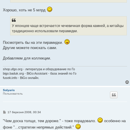
Хорошо, хоть не 5 млрд
У японцев чаще встречается чечевичная форма камней, а китайцы
традиционно использовали пирамидки.
Посмотреть бы на эти пирамидки.
Другие можете поискать сами.
Добавляем для коллекции.
shop.ufgo.org - литература и оборудование по Го
bigo.baduk.org - BiGo Assistant - база знаний по Го
fuseki.info - BiGo онлайн.
Solyaris
Пользователь
П
17 березня 2008, 00:34
о
в
"Чем доска толще, тем дороже." - тоже порадовало.
особенно на
і
д
фоне "...стратегии непрямых действий."
о