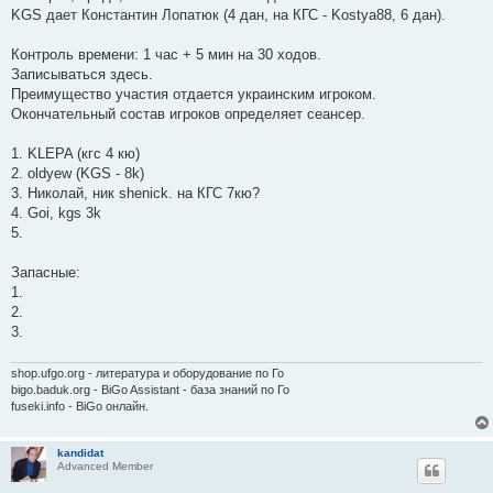
і
KGS дает Константин Лопатюк (4 дан, на КГС - Kostya88, 6 дан).
д
о
м
Контроль времени: 1 час + 5 мин на 30 ходов.
л
е
Записываться здесь.
н
Преимущество участия отдается украинским игроком.
н
я
Окончательный состав игроков определяет сеансер.
1. KLEPA (кгс 4 кю)
2. oldyew (KGS - 8k)
3. Николай, ник shenick. на КГС 7кю?
4. Goi, kgs 3k
5.
Запасные:
1.
2.
3.
shop.ufgo.org - литература и оборудование по Го
bigo.baduk.org - BiGo Assistant - база знаний по Го
fuseki.info - BiGo онлайн.
kandidat
Advanced Member