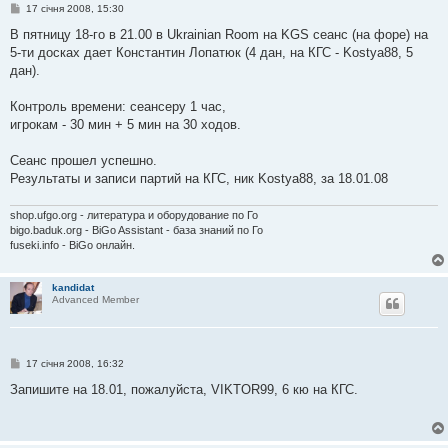
П
17 січня 2008, 15:30
о
в
В пятницу 18-го в 21.00 в Ukrainian Room на KGS сеанс (на форе) на
і
5-ти досках дает Константин Лопатюк (4 дан, на КГС - Kostya88, 5
д
о
дан).
м
л
е
Контроль времени: сеансеру 1 час,
н
игрокам - 30 мин + 5 мин на 30 ходов.
н
я
Сеанс прошел успешно.
Результаты и записи партий на КГС, ник Kostya88, за 18.01.08
shop.ufgo.org - литература и оборудование по Го
bigo.baduk.org - BiGo Assistant - база знаний по Го
fuseki.info - BiGo онлайн.
kandidat
Advanced Member
П
17 січня 2008, 16:32
о
в
Запишите на 18.01, пожалуйста, VIKTOR99, 6 кю на КГС.
і
д
о
м
л