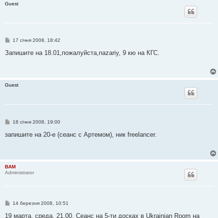
Guest
е
н
н
я
П
17 січня 2008, 18:42
о
в
Запишите на 18.01,пожалуйста,nazariy, 9 кю на КГС.
і
д
о
м
л
Guest
е
н
н
я
П
18 січня 2008, 19:00
о
в
запишите на 20-е (сеанс с Артемом), ник freelancer.
і
д
о
м
л
BAM
е
Administrator
н
н
я
П
14 березня 2008, 10:51
о
в
19 марта, среда, 21.00. Сеанс на 5-ти досках в Ukrainian Room на