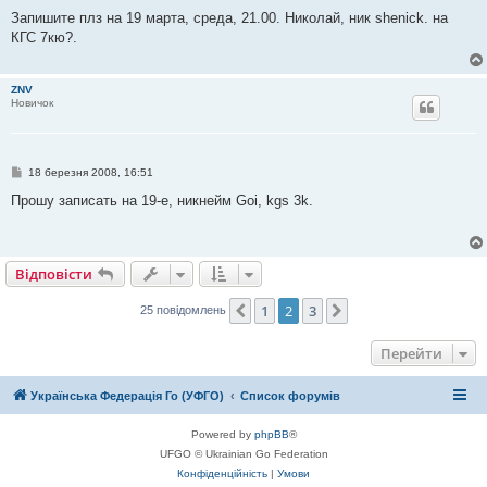
о
в
Запишите плз на 19 марта, среда, 21.00. Николай, ник shenick. на
і
КГС 7кю?.
д
о
м
л
ZNV
е
Новичок
н
н
я
П
18 березня 2008, 16:51
о
в
Прошу записать на 19-е, никнейм Goi, kgs 3k.
і
д
о
м
л
Відповісти
е
н
н
1
2
3
Поперед.
Далі
25 повідомлень
я
Перейти
Українська Федерація Го (УФГО)
Список форумів
Powered by
phpBB
®
UFGO © Ukrainian Go Federation
Конфіденційність
|
Умови