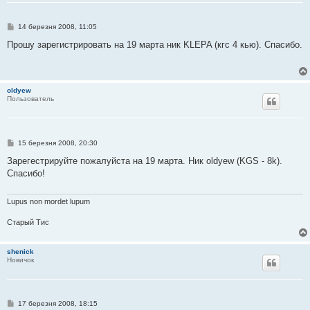
П
14 березня 2008, 11:05
о
в
Прошу зарегистрировать на 19 марта ник KLEPA (кгс 4 кью). Спасибо.
і
д
о
м
л
oldyew
е
Пользователь
н
н
я
П
15 березня 2008, 20:30
о
в
Зарегестрируйте пожалуйста на 19 марта. Ник oldyew (KGS - 8k).
і
Спасибо!
д
о
м
л
Lupus non mordet lupum
е
н
Старый Тис
н
я
shenick
Новичок
П
17 березня 2008, 18:15