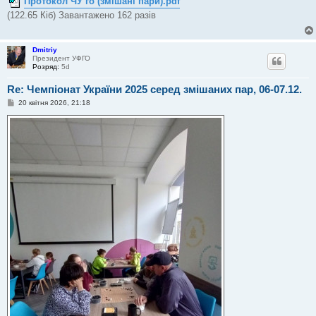
Протокол ЧУ го (змішані пари).pdf
н
я
(122.65 Кіб) Завантажено 162 разів
Dmitriy
Президент УФГО
Розряд:
5d
Re: Чемпіонат України 2025 серед змішаних пар, 06-07.12.
П
20 квітня 2026, 21:18
о
в
і
д
о
м
л
е
н
н
я