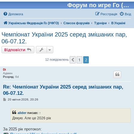
Форум по игре Го (Бадук, Вейчи)
Допомога
Реєстрація
Вхід
Українська Федерація Го (УФГО)
Список форумів
Турніри
В Україні
Чемпіонат України 2025 серед змішаних пар,
06-07.12.
Відповісти
1
2
Поперед.
12 повідомлень
Di
Админ
Розряд:
6d
Re: Чемпіонат України 2025 серед змішаних пар,
06-07.12.
П
20 квітня 2026, 20:26
о
в
і
alider
писав:
↑
д
о
Дякую. Але це 2026 рік
м
л
е
За 2025 рік протокол:
н