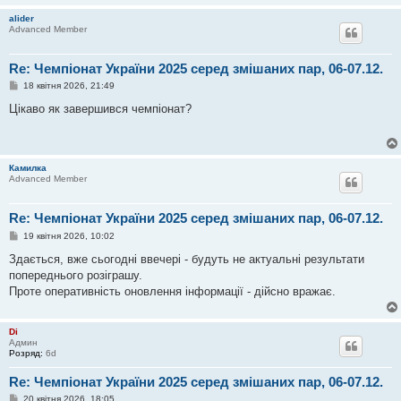
н
н
alider
я
Advanced Member
Re: Чемпіонат України 2025 серед змішаних пар, 06-07.12.
П
18 квітня 2026, 21:49
о
в
Цікаво як завершився чемпіонат?
і
д
о
м
л
Камилка
е
Advanced Member
н
н
я
Re: Чемпіонат України 2025 серед змішаних пар, 06-07.12.
П
19 квітня 2026, 10:02
о
в
Здається, вже сьогодні ввечері - будуть не актуальні результати
і
попереднього розіграшу.
д
о
Проте оперативність оновлення інформації - дійсно вражає.
м
л
е
Di
н
Админ
н
Розряд:
я
6d
Re: Чемпіонат України 2025 серед змішаних пар, 06-07.12.
П
20 квітня 2026, 18:05