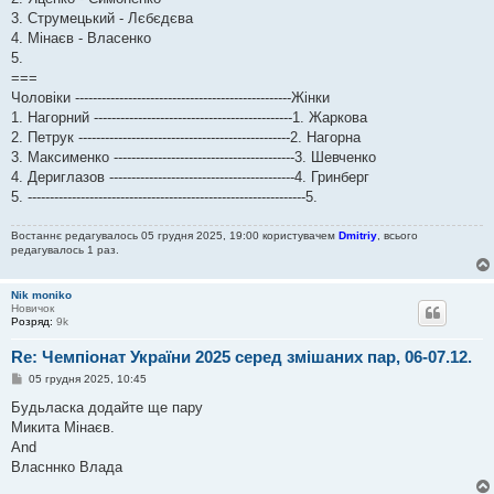
н
3. Струмецький - Лєбєдєва
н
я
4. Мінаєв - Власенко
5.
===
Чоловіки -------------------------------------------------Жінки
1. Нагорний ---------------------------------------------1. Жаркова
2. Петрук ------------------------------------------------2. Нагорна
3. Максименко -----------------------------------------3. Шевченко
4. Дериглазов ------------------------------------------4. Гринберг
5. ‐-------‐------------------------------------------------------5.
Востаннє редагувалось 05 грудня 2025, 19:00 користувачем
Dmitriy
, всього
редагувалось 1 раз.
Nik moniko
Новичок
Розряд:
9k
Re: Чемпіонат України 2025 серед змішаних пар, 06-07.12.
П
05 грудня 2025, 10:45
о
в
Будьласка додайте ще пару
і
Микита Мінаєв.
д
о
And
м
Власннко Влада
л
е