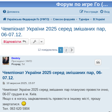
Форум по игре Го (Бадук, Вейчи)
Допомога
Реєстрація
Вхід
Українська Федерація Го (УФГО)
Список форумів
Турніри
В Україні
Чемпіонат України 2025 серед змішаних пар,
06-07.12.
Відповісти
1
2
Далі
12 повідомлень
Dmitriy
Президент УФГО
Розряд:
5d
Чемпіонат України 2025 серед змішаних пар, 06-
07.12.
П
10 вересня 2025, 15:07
о
в
Чемпіонат України 2025 серед змішаних пар плануємо провести очно,
і
06-07 грудня в м. Київ.
д
о
Якщо є в когось зацікавленність провести в іншому місті, прошу
м
звертатися.
л
е
Тел. 063 620 5904
н