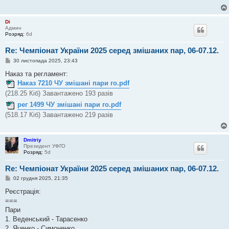
о
м
л
Di
е
Админ
н
Розряд:
6d
н
я
Re: Чемпіонат України 2025 серед змішаних пар, 06-07.12.
П
30 листопада 2025, 23:43
о
в
Наказ та регламент:
і
Наказ 7210 ЧУ змішані пари го.pdf
д
о
(218.25 Кіб) Завантажено 193 разів
м
л
рег 1499 ЧУ змішані пари го.pdf
е
(518.17 Кіб) Завантажено 219 разів
н
н
я
Dmitriy
Президент УФГО
Розряд:
5d
Re: Чемпіонат України 2025 серед змішаних пар, 06-07.12.
П
02 грудня 2025, 21:35
о
в
Реєстрація:
і
===
д
о
Пари
м
1. Веденський - Тарасенко
л
е
2. Яценко - Симоненко