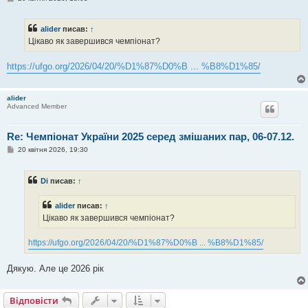
о
в
і
alider
писав:
↑
д
о
Цікаво як завершився чемпіонат?
м
л
е
https://ufgo.org/2026/04/20/%D1%87%D0%B ... %B8%D1%85/
н
н
я
alider
Advanced Member
Re: Чемпіонат України 2025 серед змішаних пар, 06-07.12.
П
20 квітня 2026, 19:30
о
в
і
Di
писав:
↑
д
о
м
alider
писав:
↑
л
е
Цікаво як завершився чемпіонат?
н
н
я
https://ufgo.org/2026/04/20/%D1%87%D0%B ... %B8%D1%85/
Дякую. Але це 2026 рік
Відповісти