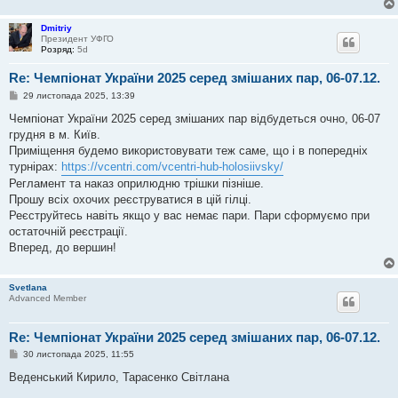
н
я
Dmitriy
Президент УФГО
Розряд:
5d
Re: Чемпіонат України 2025 серед змішаних пар, 06-07.12.
П
29 листопада 2025, 13:39
о
в
Чемпіонат України 2025 серед змішаних пар відбудеться очно, 06-07
і
грудня в м. Київ.
д
о
Приміщення будемо використовувати теж саме, що і в попередніх
м
турнірах:
https://vcentri.com/vcentri-hub-holosiivsky/
л
е
Регламент та наказ оприлюдню трішки пізніше.
н
Прошу всіх охочих реєструватися в цій гілці.
н
я
Реєструйтесь навіть якщо у вас немає пари. Пари сформуємо при
остаточній реєстрації.
Вперед, до вершин!
Svetlana
Advanced Member
Re: Чемпіонат України 2025 серед змішаних пар, 06-07.12.
П
30 листопада 2025, 11:55
о
в
Веденський Кирило, Тарасенко Світлана
і
д