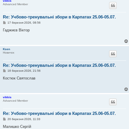
vikkis
н
Advanced Member
н
я
Re: Учбово-тренувальні збори в Карпатах 25.06-05.07.
П
17 березня 2026, 08:56
о
в
Гаджиєв Віктор
і
д
о
м
л
Ksen
е
Новичок
н
н
я
Re: Учбово-тренувальні збори в Карпатах 25.06-05.07.
П
18 березня 2026, 21:56
о
в
Костюк Святослав
і
д
о
м
л
vikkis
е
Advanced Member
н
н
я
Re: Учбово-тренувальні збори в Карпатах 25.06-05.07.
П
20 березня 2026, 11:33
о
в
Малишко Сергій