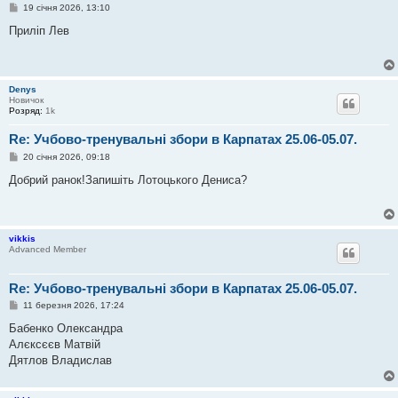
П
19 січня 2026, 13:10
о
в
Приліп Лев
і
д
о
м
л
Denys
е
Новичок
н
Розряд:
1k
н
я
Re: Учбово-тренувальні збори в Карпатах 25.06-05.07.
П
20 січня 2026, 09:18
о
в
Добрий ранок!Запишіть Лотоцького Дениса?
і
д
о
м
л
vikkis
е
Advanced Member
н
н
я
Re: Учбово-тренувальні збори в Карпатах 25.06-05.07.
П
11 березня 2026, 17:24
о
в
Бабенко Олександра
і
Алєксєєв Матвій
д
о
Дятлов Владислав
м
л
е