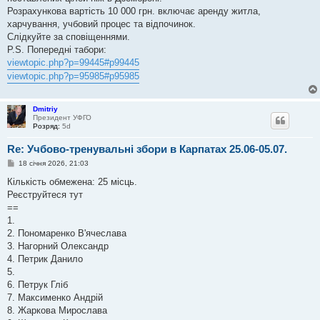
Розрахункова вартість 10 000 грн. включає аренду житла,
харчування, учбовий процес та відпочинок.
Слідкуйте за сповіщеннями.
P.S. Попередні табори:
viewtopic.php?p=99445#p99445
viewtopic.php?p=95985#p95985
Dmitriy
Президент УФГО
Розряд:
5d
Re: Учбово-тренувальні збори в Карпатах 25.06-05.07.
П
18 січня 2026, 21:03
о
в
Кількість обмежена: 25 місць.
і
Реєструйтеся тут
д
о
==
м
1.
л
е
2. Пономаренко В'ячеслава
н
3. Нагорний Олександр
н
я
4. Петрик Данило
5.
6. Петрук Гліб
7. Максименко Андрій
8. Жаркова Мирослава