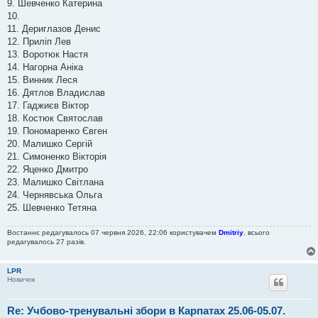
9. Шевченко Катерина
10.
11. Дериглазов Денис
12. Приліп Лев
13. Воротюк Настя
14. Нагорна Аніка
15. Винник Леся
16. Дятлов Владислав
17. Гаджиєв Віктор
18. Костюк Святослав
19. Пономаренко Євген
20. Малишко Сергій
21. Симоненко Вікторія
22. Яценко Дмитро
23. Малишко Світлана
24. Чернявська Ольга
25. Шевченко Тетяна
Востаннє редагувалось 07 червня 2026, 22:06 користувачем
Dmitriy
, всього
редагувалось 27 разів.
LPR
Новичок
Re: Учбово-тренувальні збори в Карпатах 25.06-05.07.