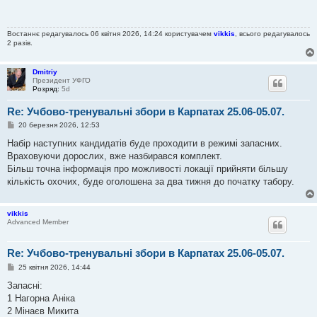
і
д
о
м
Востаннє редагувалось 06 квітня 2026, 14:24 користувачем
vikkis
, всього редагувалось
л
2 разів.
е
н
н
я
Dmitriy
Президент УФГО
Розряд:
5d
Re: Учбово-тренувальні збори в Карпатах 25.06-05.07.
П
20 березня 2026, 12:53
о
в
Набір наступних кандидатів буде проходити в режимі запасних.
і
Враховуючи дорослих, вже назбирався комплект.
д
о
Більш точна інформація про можливості локації прийняти більшу
м
кількість охочих, буде оголошена за два тижня до початку табору.
л
е
н
н
vikkis
я
Advanced Member
Re: Учбово-тренувальні збори в Карпатах 25.06-05.07.
П
25 квітня 2026, 14:44
о
в
Запасні:
і
1 Нагорна Аніка
д
о
2 Мінаєв Микита