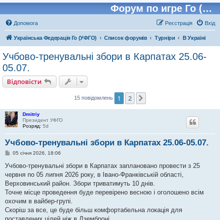
Форум по игре Го (Бадук, Вейчи)
Допомога
Реєстрація
Вхід
Українська Федерація Го (УФГО)
Список форумів
Турніри
В Україні
Учбово-тренувальні збори в Карпатах 25.06-
05.07.
Відповісти
1
2
Далі
15 повідомлень
Dmitriy
Президент УФГО
Розряд:
5d
Учбово-тренувальні збори в Карпатах 25.06-05.07.
П
05 січня 2026, 18:06
о
в
Учбово-тренувальні збори в Карпатах заплановано провести з 25
і
червня по 05 липня 2026 року, в Івано-Франківській області,
д
о
Верховинський район. Збори триватимуть 10 днів.
м
Точне місце проведення буде перевірено весною і оголошено всім
л
е
охочим в вайбер-групі.
н
Скоріш за все, це буде більш комфортабельна локація для
н
я
поставлених цілей ніж в Дземброні.