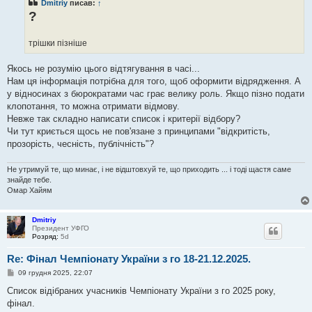
Dmitriy
писав:
↑
д
о
?
м
л
е
трішки пізніше
н
н
я
Якось не розумію цього відтягування в часі...
Нам ця інформація потрібна для того, щоб оформити відрядження. А
у відносинах з бюрократами час грає велику роль. Якщо пізно подати
клопотання, то можна отримати відмову.
Невже так складно написати список і критерії відбору?
Чи тут криється щось не пов'язане з принципами "відкритість,
прозорість, чесність, публічність"?
Не утримуй те, що минає, і не відштовхуй те, що приходить ... і тоді щастя саме
знайде тебе.
Омар Хайям
Dmitriy
Президент УФГО
Розряд:
5d
Re: Фінал Чемпіонату України з го 18-21.12.2025.
П
09 грудня 2025, 22:07
о
в
Список відібраних учасників Чемпіонату України з го 2025 року,
і
фінал.
д