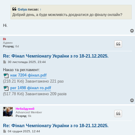
в
і
Gelya
писав:
↑
д
о
Добрий день, а буде можливість доєднатися до фіналу онлайн?
м
л
е
Ні.
н
н
я
Di
Админ
Розряд:
6d
Re: Фінал Чемпіонату України з го 18-21.12.2025.
П
30 листопада 2025, 23:44
о
в
Наказ та регламент:
і
нак 7204 фінал.pdf
д
о
(218.21 Кіб) Завантажено 221 раз
м
л
рег 1498 фінал го.pdf
е
(517.78 Кіб) Завантажено 209 разів
н
н
я
Небайдужий
Advanced Member
Розряд:
6k
Re: Фінал Чемпіонату України з го 18-21.12.2025.
П
04 грудня 2025, 12:44
о