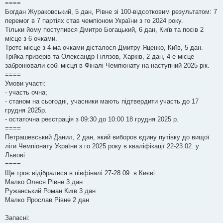
о
====
м
Богдан Жураковський, 5 дан, Рівне зі 100-відсотковим результатом: 7
л
е
перемог в 7 партіях став чемпіоном України з го 2024 року.
н
Тільки йому поступився Дмитро Богацький, 6 дан, Київ та посів 2
н
я
місце з 6 очками.
Третє місце з 4-ма очками дісталося Дмитру Яценко, Київ, 5 дан.
Трійка призерів та Олександр Гілязов, Харків, 2 дан, 4-е місце
забронювали собі місця в Фіналі Чемпіонату на наступний 2025 рік.
====
Умови участі:
- участь очна;
- станом на сьогодні, учасники мають підтвердити участь до 17
грудня 2025р.
- остаточна реєстрація з 09:30 до 10:00 18 грудня 2025 р.
====
Петрашевський Данил, 2 дан, який виборов єдину путівку до вищої
ліги Чемпіонату України з го 2025 року в кваліфікації 22-23.02. у
Львові.
====
Ще троє відібралися в півфіналі 27-28.09. в Києві:
Малко Олеся Рівне 3 дан
Ружанський Роман Київ 3 дан
Малко Ярослав Рівне 2 дан
Запасні: