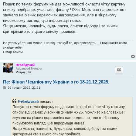
в
Пошук по темах форуму не дав можливості скласти чітку картину
і
списку відібраних учасників фіналу ЧУ25. Можливо на словах це і
д
о
звучало на різних церемоніях нагородження, але в зібраному
м
письмовому вигляді цієї інформації немає.
л
е
Якщо можна, напишіть, будь ласка, список відбору і за якими
н
критеріями хто з цього списку пройшов.
н
я
Не утримуй те, що минає, і не відштовхуй те, що приходить ... і тоді щастя саме
знайде тебе.
Омар Хайям
Небайдужий
Advanced Member
Розряд:
6k
Re: Фінал Чемпіонату України з го 18-21.12.2025.
П
06 грудня 2025, 21:21
о
в
і
Небайдужий
писав:
↑
д
о
Пошук по темах форуму не дав можливості скласти чітку картину
м
списку відібраних учасників фіналу ЧУ25. Можливо на словах це і
л
е
звучало на різних церемоніях нагородження, але в зібраному
н
письмовому вигляді цієї інформації немає.
н
я
Якщо можна, напишіть, будь ласка, список відбору і за якими
критеріями хто з цього списку пройшов.