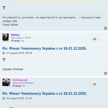
?
Не утримуй те, що минає, і не відштовхуй те, що приходить ... і тоді щастя саме
знайде тебе.
Омар Хайям
Dmitriy
Президент УФГО
Розряд:
5d
Re: Фінал Чемпіонату України з го 18-21.12.2025.
П
07 грудня 2025, 09:26
о
?
в
і
д
о
трішки пізніше
м
л
е
н
Небайдужий
н
Advanced Member
я
Розряд:
6k
Re: Фінал Чемпіонату України з го 18-21.12.2025.
П
09 грудня 2025, 11:35
о
в
і