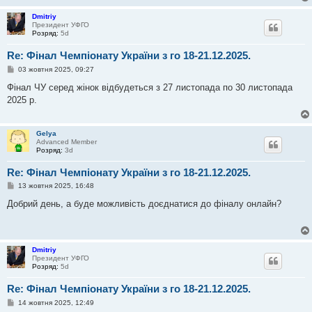
Dmitriy
Президент УФГО
Розряд:
5d
Re: Фінал Чемпіонату України з го 18-21.12.2025.
П
03 жовтня 2025, 09:27
о
в
Фінал ЧУ серед жінок відбудеться з 27 листопада по 30 листопада
і
2025 р.
д
о
м
л
Gelya
е
Advanced Member
н
Розряд:
3d
н
я
Re: Фінал Чемпіонату України з го 18-21.12.2025.
П
13 жовтня 2025, 16:48
о
в
Добрий день, а буде можливість доєднатися до фіналу онлайн?
і
д
о
м
л
Dmitriy
е
Президент УФГО
н
Розряд:
5d
н
я
Re: Фінал Чемпіонату України з го 18-21.12.2025.
П
14 жовтня 2025, 12:49
о