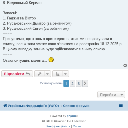
8. Веденський Кирило
--
Запасні:
1. Гаджиєва Віктор
2. Русановський Дмитро (за рейтингом)
3. Русановський Євген (за рейтингом)
====
Припустимо, що хтось з претендентів, яких ми не врахували в
списку, все ж таки зможе очно з'явитися на реєстрацію 18.12.2025 р.
В цьому випадку заміна буде здійснюватися з низу списку.
====
Отака ситуація, малята...
Відповісти
1
2
3
Далі
22 повідомлень
Перейти
Українська Федерація Го (УФГО)
Список форумів
Powered by
phpBB
®
UFGO © Ukrainian Go Federation
Конфіденційність
|
Умови