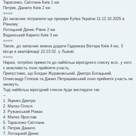
Тарасенко, Світлана Київ 1 кю
Петрик, Данило Київ 2 кю
====
До запасних потрапили ще призери Кубка України 11-12.10.2025 в
Рівному:
Лотоцький Денис Рівне 2 кю
Веденський Кирило Київ 3 кю
====
Також, до запасних можна додати Гаджиєва Віктора Київ 4 кю, 3
місце в кваліфікації 22-23.02. у Львові.
====
Наразі, потрібно привести до найбільш вірогідного списку всіх, у кого
є можливість очно прийняти участь.
Припустимо, що Богдан Жураковський, Дмитро Богацький,
Олександр Гілязов та Данил Петрашевський очно прийняти участь не
зможуть.
Тоді найбільш вірогідний список буде виглядати так:
--
1. Яценко Дмитро
2. Малко Олеся
3. Ружанський Роман
4. Малко Ярослав
5. Тарасенко Світлана.
6. Петрик Данило
7. Лотоцький Денис