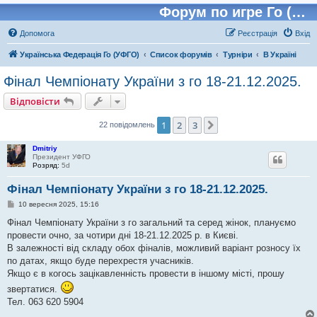
Форум по игре Го (Бадук, Вейчи)
Допомога
Реєстрація
Вхід
Українська Федерація Го (УФГО)
Список форумів
Турніри
В Україні
Фінал Чемпіонату України з го 18-21.12.2025.
Відповісти
1
2
3
Далі
22 повідомлень
Dmitriy
Президент УФГО
Розряд:
5d
Фінал Чемпіонату України з го 18-21.12.2025.
П
10 вересня 2025, 15:16
о
в
Фінал Чемпіонату України з го загальний та серед жінок, плануємо
і
провести очно, за чотири дні 18-21.12.2025 р. в Києві.
д
о
В залежності від складу обох фіналів, можливий варіант розносу їх
м
по датах, якщо буде перехрестя учасників.
л
е
Якщо є в когось зацікавленність провести в іншому місті, прошу
н
звертатися.
н
я
Тел. 063 620 5904