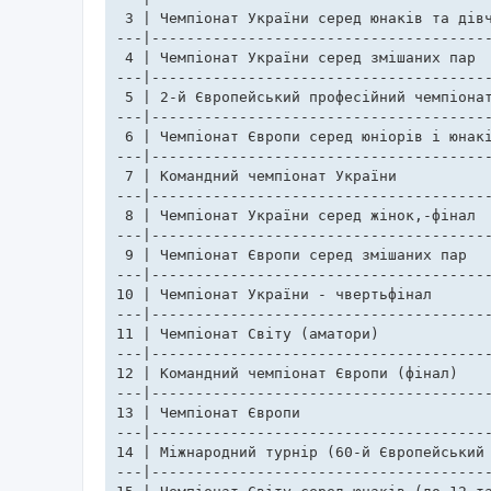
 3 | Чемпіонат України серед юнаків та дівч
---|---------------------------------------
 4 | Чемпіонат України серед змішаних пар 		  | 04.02.17-05.02.17  | Київ                

---|---------------------------------------
 5 | 2-й Європейський професійний чемпіонат      	  | 08.02.17-10.02.17  | Санкт-Петер
---|---------------------------------------
 6 | Чемпіонат Європи серед юніорів і юнакі
---|---------------------------------------
 7 | Командний чемпіонат України			  | 04.03.17-05.03.17  | Київ

---|---------------------------------------
 8 | Чемпіонат України серед жінок,-фінал 		  | 23.03.17-26.03.17  | Київ                 

---|---------------------------------------
 9 | Чемпіонат Європи серед змішаних пар       	          | 01.04.17-02.04.17  | Страсбург, 
---|---------------------------------------
10 | Чемпіонат України - чвертьфінал            	  | 08.04.17-09.04.17  | Київ           
---|---------------------------------------
11 | Чемпіонат Світу (аматори)	   		  	  | ??.06.17-??.06.17  | ..., Корея     

---|---------------------------------------
12 | Командний чемпіонат Європи (фінал)			  | 21.07.17-22.07.17  | Оберхоф, Німеччина     

---|---------------------------------------
13 | Чемпіонат Європи  					  | 23.07.17-30.07.17  | Оберхоф, Німеччина    

---|---------------------------------------
14 | Міжнародний турнір (60-й Європейський 
---|---------------------------------------