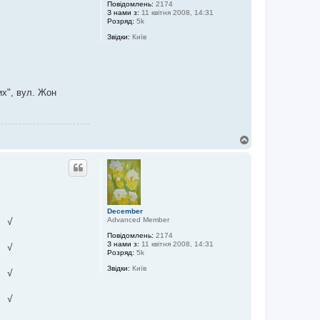
ж
Повідомлень:
2174
и
З нами з:
11 квітня 2008, 14:31
й
Розряд:
5k
Звідки:
Київ
их", вул. Жон
Д
о
г
о
р
и
December
Advanced Member
 √

Повідомлень:
2174
З нами з:
11 квітня 2008, 14:31
 √

Розряд:
5k
Звідки:
Київ
 √
