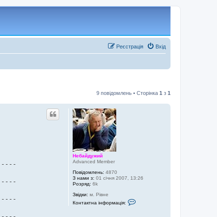
Реєстрація
Вхід
9 повідомлень • Сторінка
1
з
1
Небайдужий
Advanced Member
Повідомлень:
4870
З нами з:
01 січня 2007, 13:26
----

Розряд:
6k
Звідки:
м. Рівне
----

К
Контактна інформація:
о
н
----
