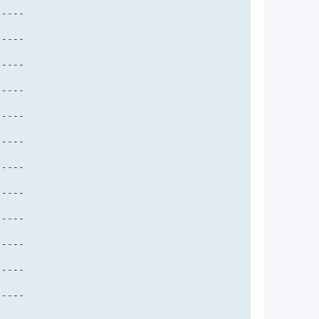
----

----

----

----

----

----

----

----

----

----

----

-----