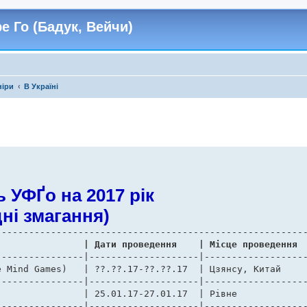
е Го (Бадук, Вейчи)
ніри
В Україні
 УФҐо на 2017 рік
дні змагання)
 № |		Назва змагання			  	  | Дати проведення    | Місце проведення
---------------|--------------------|-------------------
су, Китай               

---------------|--------------------|-------------------
---------------|--------------------|-------------------