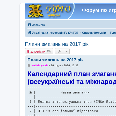
Форум по игр
Допомога
Українська Федерація Го (УФГО)
Список форумів
Тур
Плани змагань на 2017 рік
Відповісти
Плани змагань на 2017 рік
П
Небайдужий
»
26 грудня 2016, 12:31
о
Календарний план змагань
в
і
д
(всеукраїнські та міжнаро
о
м
л
е
н
н
---|---------------------------------------
я
 1 | Елітні інтелектуальні ігри (IMSA Elite Mind Games)	  | ??.??.17-??.??.17  | Цзян
---|---------------------------------------
 2 | НТЗ із спеціальної підготовки  			  | 25.01.17-27.01.17  | Рівне                

---|---------------------------------------