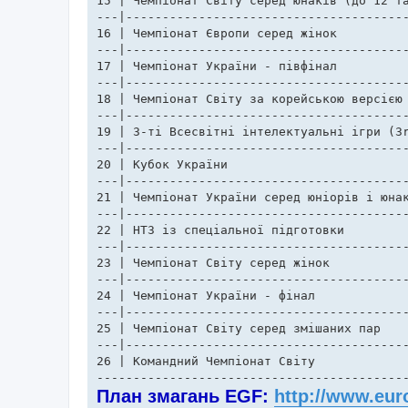
15 | Чемпіонат Світу серед юнаків (до 12 та
---|---------------------------------------
16 | Чемпіонат Європи серед жінок  	                  | 19.08.17-20.08.17  | Одеса      

---|---------------------------------------
17 | Чемпіонат України - півфінал 		  	  | 09.09.17-10.09.17  | Київ

---|---------------------------------------
18 | Чемпіонат Світу за корейською версією (KPMC)	  | ??.??.17-??.??.17  | Сеул, Кор
---|---------------------------------------
19 | 3-ті Всесвітні інтелектуальні ігри (3rd WMSG) 	  | ??.??.17-??.??.
---|---------------------------------------
20 | Кубок України 					  | 21.10.17-22.10.17  | Київ

---|---------------------------------------
21 | Чемпіонат України серед юніорів і юнак
---|---------------------------------------
22 | НТЗ із спеціальної підготовки  			  | 06.11.17-10.11.17  | Київ       

---|---------------------------------------
23 | Чемпіонат Світу серед жінок	 		  | ??.11.17-??.11.17  | Сужоу, Китай

---|---------------------------------------
24 | Чемпіонат України - фінал  	  		  | 18.11.17-26.11.17  | Київ

---|---------------------------------------
25 | Чемпіонат Світу серед змішаних пар 		  | ??.12.17-??.12.17  | Токіо, Японія

---|---------------------------------------
26 | Командний Чемпіонат Світу		 		  | ??.12.17-??.12.17  | Токіо, Китай

------------------------------------------
План змагань EGF:
http://www.eur