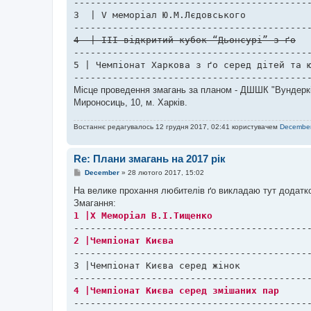
-------------------------------------------
л
е
3  | V меморіал Ю.М.Лєдовського						| 30.09.2017     √

н
н
я
-------------------------------------------
5 | Чемпіонат Харкова з ґо серед дітей та юніорів до 20
------------------------------------------
Місце проведення змагань за планом - ДШШК "Вундеркінд
Мироносиць, 10, м. Харків.
Востаннє редагувалось 12 грудня 2017, 02:41 користувачем
Decembe
Re: Плани змагань на 2017 рік
П
December
»
28 лютого 2017, 15:02
о
в
На велике прохання любителів ґо викладаю тут додатков
і
Змагання:
д
о
м
л
е
н
-------------------------------------------
н
я
3 |Чемпіонат Києва серед жінок					| 13-14.05.17	| КПДЮ              √

-------------------------------------------