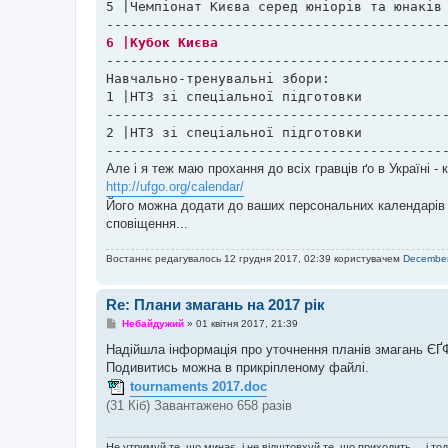
5 |Чемпіонат Києва серед юніорів та юнаків (до 12, 16, 20)	| 07-08.10.
-------------------------------------------
Навчально-тренувальні збори:

1 |НТЗ зі спеціальної підготовки				| 12-25.06.17	| Київ / Карпати    √

-------------------------------------------
2 |НТЗ зі спеціальної підготовки				|30.10.-02.11.17| КПДЮ              √

------------------------------------------
Але і я теж маю прохання до всіх гравців ґо в Україні -
http://ufgo.org/calendar/
Його можна додати до ваших персональних календарів у 
сповіщення...
Востаннє редагувалось 12 грудня 2017, 02:39 користувачем
Decembe
Re: Плани змагань на 2017 рік
П
Небайдужий
»
01 квітня 2017, 21:39
о
в
Надійшла інформація про уточнення планів змагань ЄҐ
і
Подивитись можна в прикріпленому файлі.
д
о
tournaments 2017.doc
м
(31 Кіб) Завантажено 658 разів
л
е
н
н
Не утримуй те, що минає, і не відштовхуй те, що приходить ... і то