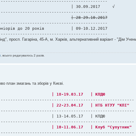
--------------------------------------------

4  | III відкритий кубок “Дьонсурі” з ґо				| 28-29.10.2017
--------------------------------------------

 років		| 09-10.12.2017

---------------------------------------------
", просп. Гагаріна, 45-А, м. Харків, альтернативний варіант - "Дім Учен
r
, всього редагувалось 2 разів.
о план змагань та зборів у Києві.
1 |Х Меморіал В.І.Тищенко					| 18-19.03.17	| КПДЮ
             
2 |Чемпіонат Києва						| 22-23.04.17	| НТБ НТУУ "КПІ"
   
-------------------------------------------------------

4 |Чемпіонат Києва серед змішаних пар				| 10-11.06.17	| Клуб "Супутник"
  
-------------------------------------------------------
