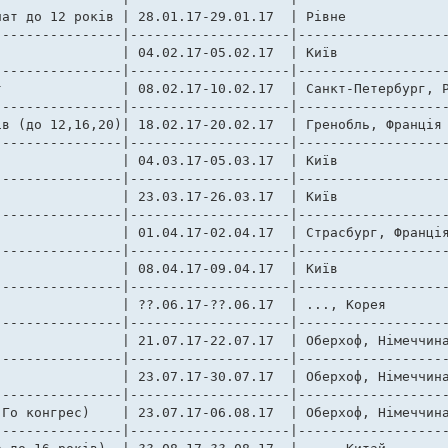
ат до 12 років | 28.01.17-29.01.17  | Рівне             
---------------|--------------------|-------------------
---------------|--------------------|-------------------
бург, Росія 

---------------|--------------------|-------------------
в (до 12,16,20)| 18.02.17-20.02.17  | Гренобль, Франція 
---------------|--------------------|-------------------
---------------|--------------------|-------------------
---------------|--------------------|-------------------
Франція  

---------------|--------------------|-------------------
          

---------------|--------------------|-------------------
---------------|--------------------|-------------------
---------------|--------------------|-------------------
---------------|--------------------|-------------------
Го конгрес)    | 23.07.17-06.08.17  | Оберхоф, Німеччина
---------------|--------------------|-------------------