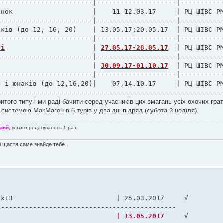
-----------------------|--------------------|-----------
нок                    |    11-12.03.17     | РЦ ШІВС РМ
-----------------------|--------------------|-----------
ків (до 12, 16, 20)    | 13.05.17;20.05.17  | РЦ ШІВС РМ
-----------------------|--------------------|-----------
ті
		          | 
27.05.17-28.05.17
  | РЦ ШІВС РМ
-----------------------|--------------------|-----------
					          | 
30.09.17-01.10.17
  | РЦ ШІВС РМ
-----------------------|--------------------|-----------
 і юнаків (до 12,16,20)|    07,14.10.17     | РЦ ШІВС РМ
--------------------------------------------------------
итого типу і ми раді бачити серед учасників цих змагань усіх охочих гра
системою МакМагон в 6 турів у два дні підряд (субота й неділя).
жий
, всього редагувалось 1 раз.
ді щастя саме знайде тебе.
х13                          | 25.03.2017     √

2  | III відкритий кубок м. Харкова з ґо				| 13.05.2017
     √
