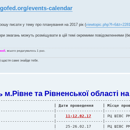
rgofed.org/events-calendar
рошу писати у тему про планування на 2017 рік (
viewtopic.php?f=6&t=22
ори змагань можуть розміщувати в цій темі окремими повідомленнями (бе
жий
, всього редагувалось 1 раз.
ді щастя саме знайде тебе.
м.Рівне та Рівненської області на 
 № |		Назва змагання			  	          | Дати проведення    | Місце 
-----------------------|--------------------|-----------
			          |    
11-12.02.17
     | РЦ ШІВС РМ
-----------------------|--------------------|-----------