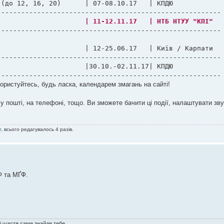
17	| КПДЮ              √

6 |Кубок Києва							| 11-12.11.17	| НТБ НТУУ "КПІ"
   
-------------------------------------------------------

-------------------------------------------------------

--------------------------------------------------------
 користуйтесь, будь ласка, календарем змагань на сайті!
пошті, на телефоні, тощо. Ви зможете бачити ці події, налаштувати звук
r
, всього редагувалось 4 разів.
Ф та МҐФ.
ді щастя саме знайде тебе.