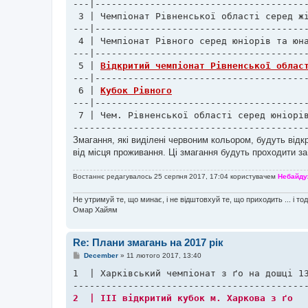
---|---------------------------------------
 3 | Чемпіонат Рівненської області серед жі
---|---------------------------------------
 4 | Чемпіонат Рівного серед юніорів та юна
---|---------------------------------------
 5 | 
Відкритий чемпіонат Рівненської облас
---|---------------------------------------
 6 | 
Кубок Рівного
---|---------------------------------------
 7 | Чем. Рівненської області серед юніорів
------------------------------------------
Змагання, які виділені червоним кольором, будуть відкр
від місця проживання. Ці змагання будуть проходити за 
Востаннє редагувалось 25 серпня 2017, 17:04 користувачем
Небайду
Не утримуй те, що минає, і не відштовхуй те, що приходить ... і то
Омар Хайям
Re: Плани змагань на 2017 рік
П
December
»
11 лютого 2017, 13:40
о
в
1  | Харківський чемпіонат з ґо на дошці 13
і
д
о
м