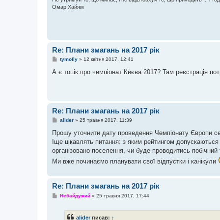
я
Омар Хайям
Re: Плани змагань на 2017 рік
П
tymofiy
»
12 квітня 2017, 12:41
о
в
А є топік про чемпіонат Києва 2017? Там реєстрація пот
і
д
о
м
л
е
Re: Плани змагань на 2017 рік
н
н
П
alider
»
25 травня 2017, 11:39
я
о
в
Прошу уточнити дату проведення Чемпіонату Європи сер
і
Іще цікавлять питання: з яким рейтингом допускаються д
д
о
організовано поселення, чи буде проводитись побічний
м
Ми вже починаємо планувати свої відпустки і канікули
л
е
н
н
Re: Плани змагань на 2017 рік
я
П
Небайдужий
»
25 травня 2017, 17:44
о
в
і
alider
писав:
↑
д