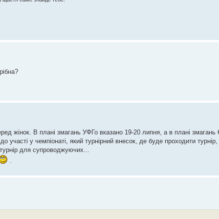
рібна?
ед жінок. В плані змагань УФГо вказано 19-20 липня, а в плані змагань 
о участі у чемпіонаті, який турнірний внесок, де буде проходити турнір,
 турнір для супроводжуючих...
.