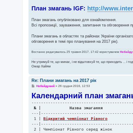
План змагань IGF:
http://www.inte
План змагань опубліковано для ознайомлення.
Всі пропозиції, зауваження, запитання та обговорення п
Плани змагань в областях та районах України організат
обговорення в темі про планування на 2017 рік).
Востаннє редагувалось 25 травня 2017, 17:42 користувачем
Небайду
Не утримуй те, що минає, і не відштовхуй те, що приходить ... і то
Омар Хайям
Re: Плани змагань на 2017 рік
П
Небайдужий
»
26 грудня 2016, 12:53
о
Календарний план змагань 
в
і
д
о
м
л
---|---------------------------------------
е
н
 1 | 
Відкритий чемпіонат Рівного
н
---|---------------------------------------
я
 2 | Чемпіонат Рівного серед жінок		 	          |    25-26.02.17     | РЦ ШІВС РМПДМ
