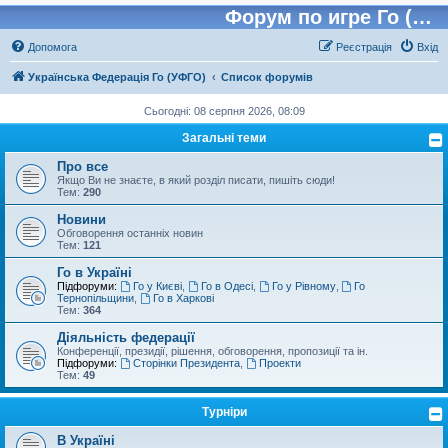
Форум по игре Го (Бадук, Вейчи)
Допомога
Реєстрація
Вхід
Українська Федерація Го (УФГО)
Список форумів
Сьогодні: 08 серпня 2026, 08:09
Загальні теми
Про все
Якщо Ви не знаєте, в який розділ писати, пишіть сюди!
Тем:
290
Новини
Обговорення останніх новин
Тем:
121
Го в Україні
Підфоруми:
Го у Києві
,
Го в Одесі
,
Го у Рівному
,
Го
Тернопільщини
,
Го в Харкові
Тем:
364
Діяльність федерації
Конференції, президії, рішення, обговорення, пропозиції та ін.
Підфоруми:
Сторінки Президента
,
Проекти
Тем:
49
Турніри
В Україні