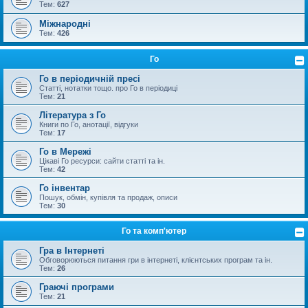
Тем:
627
Міжнародні
Тем:
426
Го
Го в періодичній пресі
Статті, нотатки тощо. про Го в періодиці
Тем:
21
Література з Го
Книги по Го, анотації, відгуки
Тем:
17
Го в Мережі
Цікаві Го ресурси: сайти статті та ін.
Тем:
42
Го інвентар
Пошук, обмін, купівля та продаж, описи
Тем:
30
Го та комп'ютер
Гра в Інтернеті
Обговорюються питання гри в інтернеті, клієнтських програм та ін.
Тем:
26
Граючі програми
Тем:
21