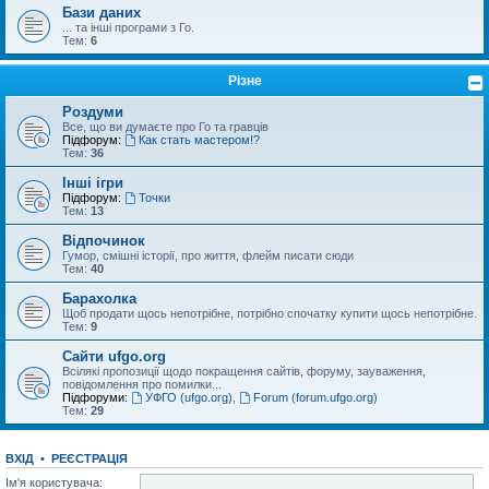
Бази даних
... та інші програми з Го.
Тем:
6
Різне
Роздуми
Все, що ви думаєте про Го та гравців
Підфорум:
Как стать мастером!?
Тем:
36
Інші ігри
Підфорум:
Точки
Тем:
13
Відпочинок
Гумор, смішні історії, про життя, флейм писати сюди
Тем:
40
Барахолка
Щоб продати щось непотрібне, потрібно спочатку купити щось непотрібне.
Тем:
9
Сайти ufgo.org
Всілякі пропозиції щодо покращення сайтів, форуму, зауваження,
повідомлення про помилки...
Підфоруми:
УФГО (ufgo.org)
,
Forum (forum.ufgo.org)
Тем:
29
ВХІД
•
РЕЄСТРАЦІЯ
Ім'я користувача: